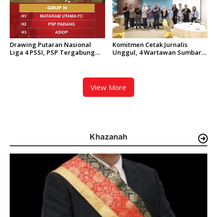
Drawing Putaran Nasional
Komitmen Cetak Jurnalis
Liga 4 PSSI, PSP Tergabung
Unggul, 4 Wartawan Sumbar
dalam Grup H
Terpilih Ikuti BRI Fellowship
Journalism 2026
View More
Khazanah