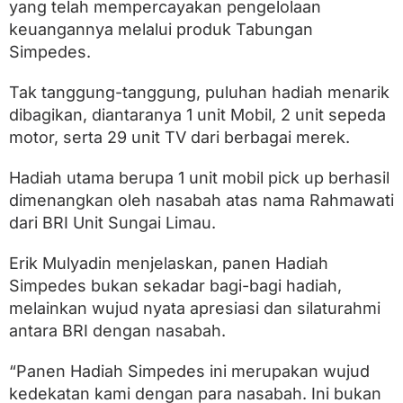
a
yang telah mempercayakan pengelolaan
n
keuangannya melalui produk Tabungan
e
Simpedes.
n
H
a
Tak tanggung-tanggung, puluhan hadiah menarik
d
dibagikan, diantaranya 1 unit Mobil, 2 unit sepeda
i
a
motor, serta 29 unit TV dari berbagai merek.
h
S
Hadiah utama berupa 1 unit mobil pick up berhasil
i
m
dimenangkan oleh nasabah atas nama Rahmawati
p
dari BRI Unit Sungai Limau.
e
d
e
Erik Mulyadin menjelaskan, panen Hadiah
s
Simpedes bukan sekadar bagi-bagi hadiah,
melainkan wujud nyata apresiasi dan silaturahmi
antara BRI dengan nasabah.
“Panen Hadiah Simpedes ini merupakan wujud
kedekatan kami dengan para nasabah. Ini bukan