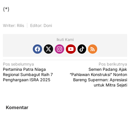
(*)
Writer: Rilis
Editor: Doni
Ikuti Kami
N
Pos sebelumnya
Pos berikutnya
Pertamina Patra Niaga
Semen Padang Ajak
a
Regional Sumbagut Raih 7
“Pahlawan Konstruksi” Nonton
v
Penghargaan ISRA 2025
Bareng Superman: Apresiasi
untuk Mitra Sejati
i
g
a
Komentar
s
i