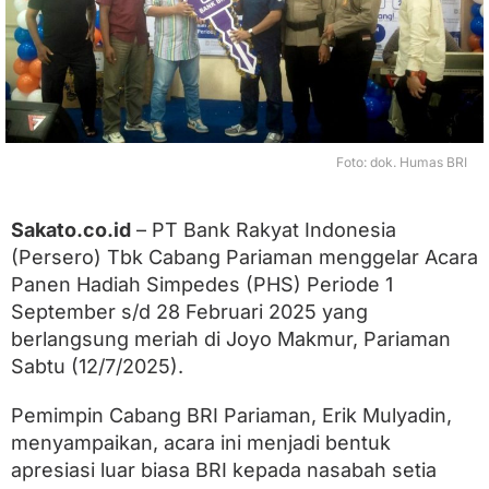
k
a
n
P
u
l
u
h
Foto: dok. Humas BRI
a
n
H
Sakato.co.id
– PT Bank Rakyat Indonesia
a
(Persero) Tbk Cabang Pariaman menggelar Acara
d
i
Panen Hadiah Simpedes (PHS) Periode 1
a
September s/d 28 Februari 2025 yang
h
d
berlangsung meriah di Joyo Makmur, Pariaman
i
Sabtu (12/7/2025).
A
c
a
Pemimpin Cabang BRI Pariaman, Erik Mulyadin,
r
menyampaikan, acara ini menjadi bentuk
a
apresiasi luar biasa BRI kepada nasabah setia
P