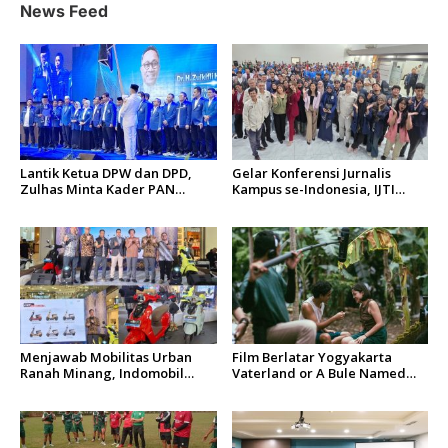
p
News Feed
o
s
Lantik Ketua DPW dan DPD,
Gelar Konferensi Jurnalis
Zulhas Minta Kader PAN
Kampus se-Indonesia, IJTI
Sumbar Kompak
Tumbuhkan Asa di Kalangan
Jurnalis Muda di Era Disruspi
Digital
Menjawab Mobilitas Urban
Film Berlatar Yogyakarta
Ranah Minang, Indomobil
Vaterland or A Bule Named
eMotor QT Resmi Mengaspal
Yanto Menang Penghargaan
di Kota Padang
di Cannes Film Festival 2026