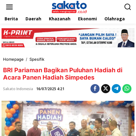
L
e
w
Berita
Daerah
Khazanah
Ekonomi
Olahraga
T
a
t
i
k
e
k
o
n
Homepage
/
Spesifik
B
t
R
e
BRI Pariaman Bagikan Puluhan Hadiah di
I
n
P
Acara Panen Hadiah Simpedes
a
r
Sakato Indonesia
16/07/2025 4:21
i
a
m
a
n
B
a
g
i