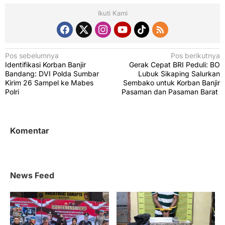
Ikuti Kami
N
Pos sebelumnya
Pos berikutnya
Identifikasi Korban Banjir
Gerak Cepat BRI Peduli: BO
a
Bandang: DVI Polda Sumbar
Lubuk Sikaping Salurkan
v
Kirim 26 Sampel ke Mabes
Sembako untuk Korban Banjir
Polri
Pasaman dan Pasaman Barat
i
g
a
Komentar
s
i
p
News Feed
o
s