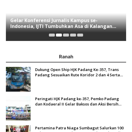
Gelar Konferensi Jurnalis Kampus se-
Indonesia, IJTI Tumbuhkan Asa di Kalangan
Jurnalis Muda di Era Disruspi Digital
Ranah
Dukung Open Ship HJK Padang Ke-357, Trans
Padang Sesuaikan Rute Koridor 2 dan 4 Serta
Berlakukan Tarif Rp1
Peringati HJK Padang ke-357, Pemko Padang
dan Kodaeral II Gelar Baksos dan Aksi Bersih
Sungai Batang Arau
Pertamina Patra Niaga Sumbagut Salurkan 100