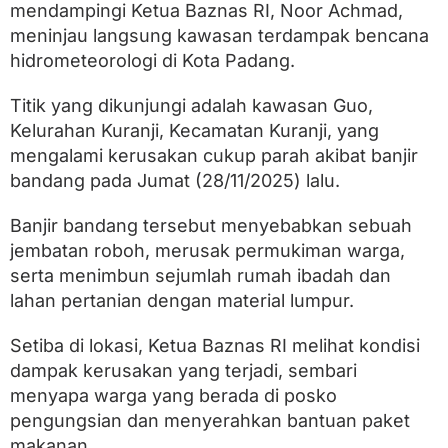
r
mendampingi Ketua Baznas RI, Noor Achmad,
i
meninjau langsung kawasan terdampak bencana
B
a
hidrometeorologi di Kota Padang.
n
t
Titik yang dikunjungi adalah kawasan Guo,
u
a
Kelurahan Kuranji, Kecamatan Kuranji, yang
n
mengalami kerusakan cukup parah akibat banjir
k
bandang pada Jumat (28/11/2025) lalu.
e
S
u
Banjir bandang tersebut menyebabkan sebuah
m
jembatan roboh, merusak permukiman warga,
b
a
serta menimbun sejumlah rumah ibadah dan
r
lahan pertanian dengan material lumpur.
d
a
Setiba di lokasi, Ketua Baznas RI melihat kondisi
n
T
dampak kerusakan yang terjadi, sembari
i
menyapa warga yang berada di posko
n
j
pengungsian dan menyerahkan bantuan paket
a
makanan.