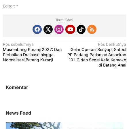
Editor: *
Ikuti Kami
N
Pos sebelumnya
Pos berikutnya
Musrenbang Kuranji 2027: Dari
Gelar Operasi Senyap, Satpol
a
Perbaikan Drainase hingga
PP Padang Pariaman Amankan
v
Normalisasi Batang Kuranji
10 LC dan Segel Kafe Karaoke
di Batang Anai
i
g
a
Komentar
s
i
p
News Feed
o
s