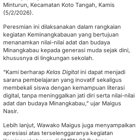
A
Minturun, Kecamatan Koto Tangah, Kamis
j
a
(5/2/2026).
k
S
Peresmian ini dilaksanakan dalam rangkaian
i
kegiatan Keminangkabauan yang bertujuan
s
w
menanamkan nilai-nilai adat dan budaya
a
Minangkabau kepada generasi muda sejak dini,
M
e
khususnya di lingkungan sekolah.
l
e
“Kami berharap
Kelas Digital
ini dapat menjadi
k
sarana pembelajaran yang inovatif sekaligus
T
e
membekali siswa dengan kemampuan literasi
k
digital, tanpa meninggalkan jati diri serta nilai-nilai
n
o
adat dan budaya Minangkabau,” ujar Maigus
l
Nasir.
o
g
i
Lebih lanjut, Wawako Maigus juga menyampaikan
d
apresiasi atas terselenggaranya kegiatan
a