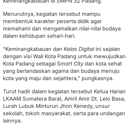
Keminangkabauan di SMPN 32 Padang.
n
T
e
Menurutnya, kegiatan tersebut mampu
t
membentuk karakter peserta didik agar
a
p
memahami dan mengamalkan nilai-nilai budaya
B
dalam kehidupan sehari-hari.
e
r
“Keminangkabauan dan
Kelas Digital
ini sejalan
b
u
dengan visi Wali Kota Padang untuk mewujudkan
d
Kota Padang sebagai S
mart City
dan kota sehat
a
y
yang berlandaskan agama dan budaya menuju
a
kota yang maju dan sejahtera,” pungkasnya.
Turut hadir dalam kegiatan tersebut Ketua Harian
LKAAM Sumatera Barat, Amril Amir Dt. Lelo Basa,
Lurah Lubuk Minturun Jhon Kenedy, unsur
sekolah, tokoh masyarakat, serta para undangan
lainnya.