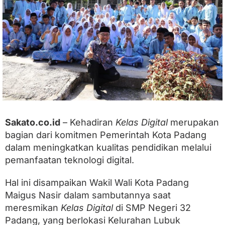
m
i
k
a
n
K
e
l
a
s
D
i
g
Sakato.co.id
– Kehadiran
Kelas Digital
merupakan
i
bagian dari komitmen Pemerintah Kota Padang
t
a
dalam meningkatkan kualitas pendidikan melalui
l
pemanfaatan teknologi digital.
S
M
P
Hal ini disampaikan Wakil Wali Kota Padang
N
Maigus Nasir dalam sambutannya saat
3
meresmikan
Kelas Digital
di SMP Negeri 32
2
,
Padang, yang berlokasi Kelurahan Lubuk