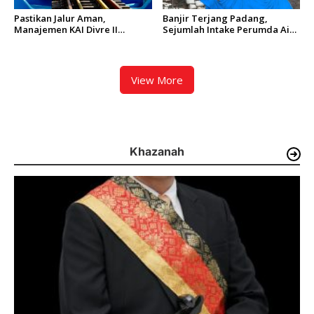
Pastikan Jalur Aman,
Banjir Terjang Padang,
Manajemen KAI Divre II
Sejumlah Intake Perumda Air
Sumbar Inspeksi Langsung
Minum Tertimbun Material
Prasarana Kereta Api
dan Distribusi Air Terganggu
View More
Khazanah