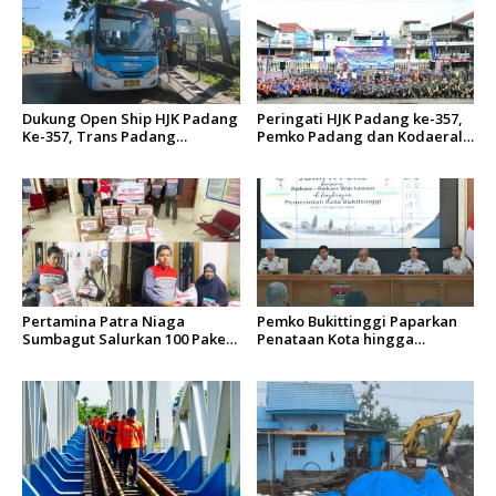
Dukung Open Ship HJK Padang
Peringati HJK Padang ke-357,
Ke-357, Trans Padang
Pemko Padang dan Kodaeral
Sesuaikan Rute Koridor 2 dan
II Gelar Baksos dan Aksi Bersih
4 Serta Berlakukan Tarif Rp1
Sungai Batang Arau
Pertamina Patra Niaga
Pemko Bukittinggi Paparkan
Sumbagut Salurkan 100 Paket
Penataan Kota hingga
Bantuan untuk Warga
Pengamanan Aset
Terdampak Banjir di Padang