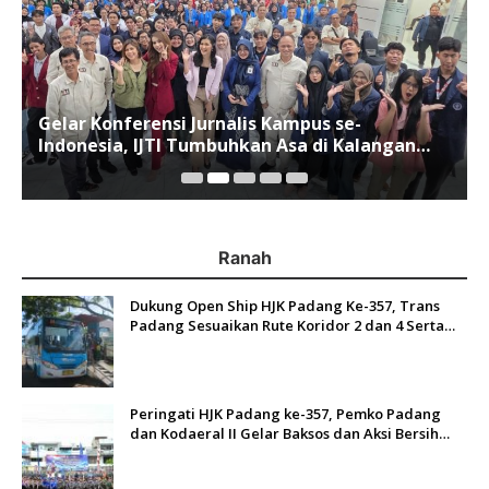
Gelar Konferensi Jurnalis Kampus se-
Indonesia, IJTI Tumbuhkan Asa di Kalangan
Jurnalis Muda di Era Disruspi Digital
Ranah
Dukung Open Ship HJK Padang Ke-357, Trans
Padang Sesuaikan Rute Koridor 2 dan 4 Serta
Berlakukan Tarif Rp1
Peringati HJK Padang ke-357, Pemko Padang
dan Kodaeral II Gelar Baksos dan Aksi Bersih
Sungai Batang Arau