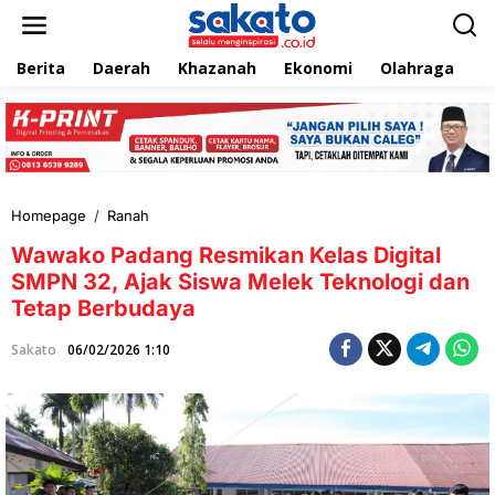
L
e
w
Berita
Daerah
Khazanah
Ekonomi
Olahraga
T
a
t
i
k
e
k
o
n
Homepage
/
Ranah
W
t
a
e
Wawako Padang Resmikan Kelas Digital
w
n
a
SMPN 32, Ajak Siswa Melek Teknologi dan
k
Tetap Berbudaya
o
P
Sakato
06/02/2026 1:10
a
d
a
n
g
R
e
s