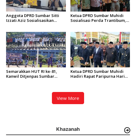
Anggota DPRD Sumbar Sitti
Ketua DPRD Sumbar Muhidi
Izzati Aziz Sosialisasikan
Sosialisasi Perda Trantibum,
Perda Penanggulangan
Dorong Budaya Saling
Bencana kepada Masyarakat
Mengingatkan
Ketaping
Semarakkan HUT RI ke-81,
Ketua DPRD Sumbar Muhidi
Kanwil Ditjenpas Sumbar
Hadiri Rapat Paripurna Hari
Gelar Kakanwil Cup di Rutan
Jadi Kota Padang Ke-357
Padang
Tahun
View More
Khazanah