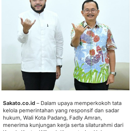
r
a
t
H
u
b
u
n
g
a
n
d
e
n
g
a
n
K
e
Sakato.co.id
– Dalam upaya memperkokoh tata
m
kelola pemerintahan yang responsif dan sadar
e
n
hukum, Wali Kota Padang, Fadly Amran,
k
menerima kunjungan kerja serta silaturahmi dari
u