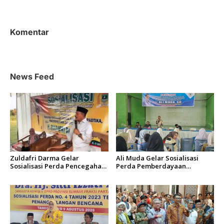
i
g
a
Komentar
s
i
p
News Feed
o
s
Zuldafri Darma Gelar
Ali Muda Gelar Sosialisasi
Sosialisasi Perda Pencegahan
Perda Pemberdayaan
Narkoba di Nagari
Masyarakat dan
Parambahan
Pemerintahan Nagari di
Lembah Melintang Pasbar