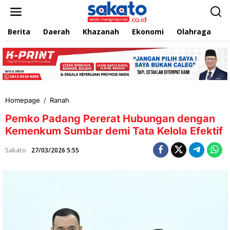
L
e
w
Berita
Daerah
Khazanah
Ekonomi
Olahraga
T
a
t
i
k
e
k
o
n
Homepage
/
Ranah
P
t
e
e
Pemko Padang Pererat Hubungan dengan
m
n
k
Kemenkum Sumbar demi Tata Kelola Efektif
o
P
Sakato
27/03/2026 5:55
a
d
a
n
g
P
e
r
e