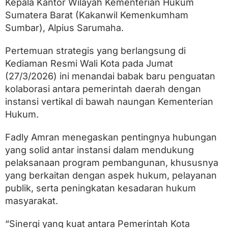
m
Kepala Kantor Wilayah Kementerian Hukum
S
Sumatera Barat (Kakanwil Kemenkumham
u
Sumbar), Alpius Sarumaha.
m
b
a
Pertemuan strategis yang berlangsung di
r
Kediaman Resmi Wali Kota pada Jumat
d
e
(27/3/2026) ini menandai babak baru penguatan
m
kolaborasi antara pemerintah daerah dengan
i
instansi vertikal di bawah naungan Kementerian
T
a
Hukum.
t
a
Fadly Amran menegaskan pentingnya hubungan
K
e
yang solid antar instansi dalam mendukung
l
pelaksanaan program pembangunan, khususnya
o
yang berkaitan dengan aspek hukum, pelayanan
l
a
publik, serta peningkatan kesadaran hukum
E
masyarakat.
f
e
k
“Sinergi yang kuat antara Pemerintah Kota