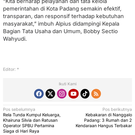
“Kita berharap pelayanan dan tata kelola
pemerintahan di Kota Padang semakin efektif,
transparan, dan responsif terhadap kebutuhan
masyarakat,” imbuh Alpius didampingi Kepala
Bagian Tata Usaha dan Umum, Bobby Sectio
Wahyudi.
Editor: *
Ikuti Kami
N
Pos sebelumnya
Pos berikutnya
Rela Tunda Kumpul Keluarga,
Kebakaran di Nanggalo
a
Khairuna Silvia dan Ratusan
Padang: 3 Rumah dan 2
v
Operator SPBU Pertamina
Kendaraan Hangus Terbakar
Siaga di Hari Raya