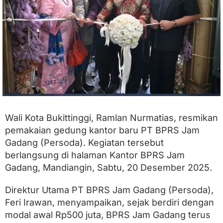
n
g
g
i
R
e
s
m
i
k
a
n
G
Wali Kota Bukittinggi, Ramlan Nurmatias, resmikan
e
pemakaian gedung kantor baru PT BPRS Jam
d
Gadang (Persoda). Kegiatan tersebut
u
n
berlangsung di halaman Kantor BPRS Jam
g
Gadang, Mandiangin, Sabtu, 20 Desember 2025.
K
a
n
Direktur Utama PT BPRS Jam Gadang (Persoda),
t
Feri Irawan, menyampaikan, sejak berdiri dengan
o
modal awal Rp500 juta, BPRS Jam Gadang terus
r