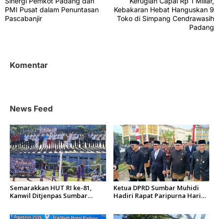
Sinergi Pemkot Padang dan
Kerugian Capai Rp 1 Miliar,
a
PMI Pusat dalam Penuntasan
Kebakaran Hebat Hanguskan 9
v
Pascabanjir
Toko di Simpang Cendrawasih
Padang
i
g
a
Komentar
s
i
p
News Feed
o
s
Semarakkan HUT RI ke-81,
Ketua DPRD Sumbar Muhidi
Kanwil Ditjenpas Sumbar
Hadiri Rapat Paripurna Hari
Gelar Kakanwil Cup di Rutan
Jadi Kota Padang Ke-357
Padang
Tahun