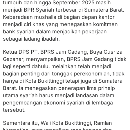
B
tumbuh dan hingga September 2025 masih
a
menjadi BPR Syariah terbesar di Sumatera Barat.
r
u
Keberadaan mushalla di bagian depan kantor
P
menjadi ciri khas yang menegaskan komitmen
T
bank syariah dalam menjadikan pekerjaan
B
P
sebagai ladang ibadah.
R
S
Ketua DPS PT. BPRS Jam Gadang, Buya Gusrizal
J
a
Gazahar, menyampaikan, BPRS Jam Gadang tidak
m
lagi seperti dahulu, melainkan telah menjadi
G
bagian penting dari tonggak perekonomian, tidak
a
d
hanya di Kota Bukittinggi tetapi juga di Sumatera
a
Barat. Ia menegaskan penerapan lima prinsip
n
g
utama syariah harus menjadi landasan dalam
pengembangan ekonomi syariah di lembaga
tersebut.
Sementara itu, Wali Kota Bukittinggi, Ramlan