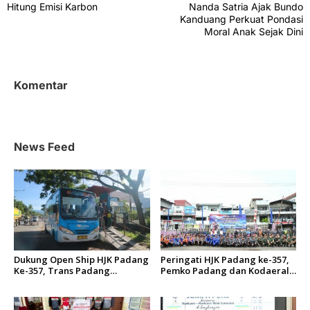
v
Hitung Emisi Karbon
Nanda Satria Ajak Bundo
Kanduang Perkuat Pondasi
i
Moral Anak Sejak Dini
g
a
s
Komentar
i
p
o
News Feed
s
Dukung Open Ship HJK Padang
Peringati HJK Padang ke-357,
Ke-357, Trans Padang
Pemko Padang dan Kodaeral
Sesuaikan Rute Koridor 2 dan
II Gelar Baksos dan Aksi Bersih
4 Serta Berlakukan Tarif Rp1
Sungai Batang Arau