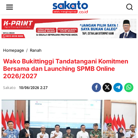
L
e
w
a
t
i
k
e
k
Homepage
/
Ranah
W
o
a
n
Wako Bukittinggi Tandatangani Komitmen
k
t
o
Bersama dan Launching SPMB Online
e
B
n
2026/2027
u
k
Sakato
10/06/2026 2:27
i
t
t
i
n
g
g
i
T