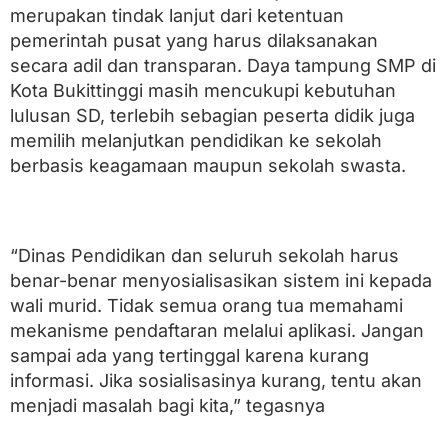
a
merupakan tindak lanjut dari ketentuan
d
pemerintah pusat yang harus dilaksanakan
a
n
secara adil dan transparan. Daya tampung SMP di
L
Kota Bukittinggi masih mencukupi kebutuhan
a
lulusan SD, terlebih sebagian peserta didik juga
u
n
memilih melanjutkan pendidikan ke sekolah
c
berbasis keagamaan maupun sekolah swasta.
h
i
n
g
S
“Dinas Pendidikan dan seluruh sekolah harus
P
M
benar-benar menyosialisasikan sistem ini kepada
B
wali murid. Tidak semua orang tua memahami
O
mekanisme pendaftaran melalui aplikasi. Jangan
n
l
sampai ada yang tertinggal karena kurang
i
informasi. Jika sosialisasinya kurang, tentu akan
n
e
menjadi masalah bagi kita,” tegasnya
2
0