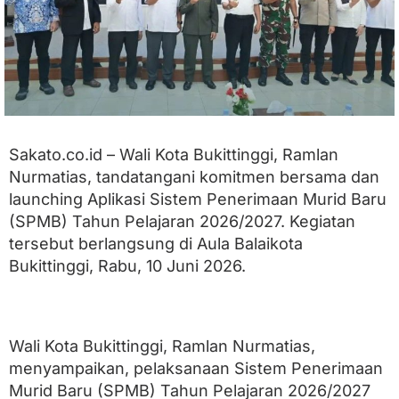
a
n
d
a
t
a
n
g
a
n
Sakato.co.id – Wali Kota Bukittinggi, Ramlan
i
Nurmatias, tandatangani komitmen bersama dan
K
o
launching Aplikasi Sistem Penerimaan Murid Baru
m
(SPMB) Tahun Pelajaran 2026/2027. Kegiatan
i
tersebut berlangsung di Aula Balaikota
t
m
Bukittinggi, Rabu, 10 Juni 2026.
e
n
B
e
r
Wali Kota Bukittinggi, Ramlan Nurmatias,
s
menyampaikan, pelaksanaan Sistem Penerimaan
a
m
Murid Baru (SPMB) Tahun Pelajaran 2026/2027