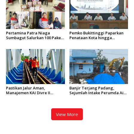
Pertamina Patra Niaga
Pemko Bukittinggi Paparkan
Sumbagut Salurkan 100 Paket
Penataan Kota hingga
Bantuan untuk Warga
Pengamanan Aset
Terdampak Banjir di Padang
Pastikan Jalur Aman,
Banjir Terjang Padang,
Manajemen KAI Divre II
Sejumlah Intake Perumda Air
Sumbar Inspeksi Langsung
Minum Tertimbun Material
Prasarana Kereta Api
dan Distribusi Air Terganggu
View More