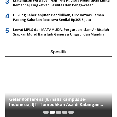
3
Matangkan Persiapan Haji 1448 H, Lisda Hendrajoni Minta
Kemenhaj Tingkatkan Fasilitas dan Pengawasan
4
Dukung Keberlanjutan Pendidikan, UPZ Baznas Semen
Padang Salurkan Beasiswa Senilai Rp305,5 Juta
5
Lewat MPLS dan MATAMUDA, Perguruan Islam Ar Risalah
Siapkan Murid Baru Jadi Generasi Unggul dan Mandiri
Spesifik
Gelar Konferensi Jurnalis Kampus se-
Indonesia, IJTI Tumbuhkan Asa di Kalangan
Jurnalis Muda di Era Disruspi Digital