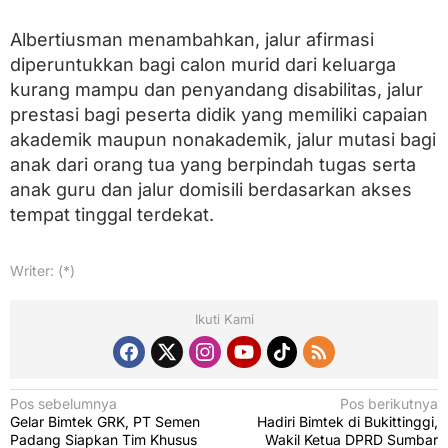
Albertiusman menambahkan, jalur afirmasi
diperuntukkan bagi calon murid dari keluarga
kurang mampu dan penyandang disabilitas, jalur
prestasi bagi peserta didik yang memiliki capaian
akademik maupun nonakademik, jalur mutasi bagi
anak dari orang tua yang berpindah tugas serta
anak guru dan jalur domisili berdasarkan akses
tempat tinggal terdekat.
Writer: (*)
Ikuti Kami
N
Pos sebelumnya
Pos berikutnya
Gelar Bimtek GRK, PT Semen
Hadiri Bimtek di Bukittinggi,
a
Padang Siapkan Tim Khusus
Wakil Ketua DPRD Sumbar