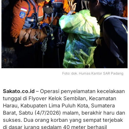
i
l
a
n
:
D
u
a
W
a
r
g
a
B
Foto: dok. Humas Kantor SAR Padang
u
k
i
Sakato.co.id
– Operasi penyelamatan kecelakaan
t
tunggal di Flyover Kelok Sembilan, Kecamatan
t
i
Harau, Kabupaten Lima Puluh Kota, Sumatera
n
Barat, Sabtu (4/7/2026) malam, berakhir haru dan
g
g
sukses. Dua orang korban yang sempat terjebak
i
di dasar jurang sedalam 40 meter berhasil