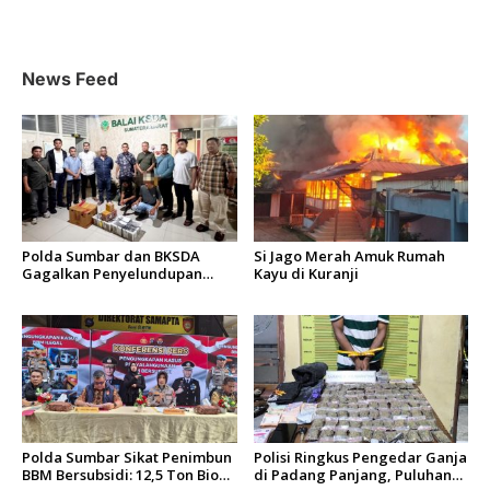
i
p
o
News Feed
s
Polda Sumbar dan BKSDA
Si Jago Merah Amuk Rumah
Gagalkan Penyelundupan
Kayu di Kuranji
Puluhan Beo Mentawai di
Bungus
Polda Sumbar Sikat Penimbun
Polisi Ringkus Pengedar Ganja
BBM Bersubsidi: 12,5 Ton Bio
di Padang Panjang, Puluhan