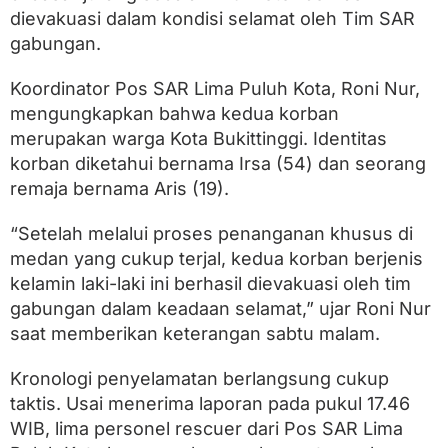
S
dievakuasi dalam kondisi selamat oleh Tim SAR
e
l
gabungan.
a
m
Koordinator Pos SAR Lima Puluh Kota, Roni Nur,
a
t
mengungkapkan bahwa kedua korban
S
merupakan warga Kota Bukittinggi. Identitas
e
korban diketahui bernama Irsa (54) dan seorang
t
e
remaja bernama Aris (19).
l
a
“Setelah melalui proses penanganan khusus di
h
M
medan yang cukup terjal, kedua korban berjenis
o
kelamin laki-laki ini berhasil dievakuasi oleh tim
b
gabungan dalam keadaan selamat,” ujar Roni Nur
i
l
saat memberikan keterangan sabtu malam.
M
a
Kronologi penyelamatan berlangsung cukup
s
u
taktis. Usai menerima laporan pada pukul 17.46
k
WIB, lima personel rescuer dari Pos SAR Lima
J