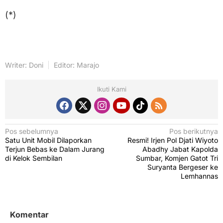
(*)
Writer: Doni
Editor: Marajo
Ikuti Kami
N
Pos sebelumnya
Pos berikutnya
Satu Unit Mobil Dilaporkan
Resmi! Irjen Pol Djati Wiyoto
a
Terjun Bebas ke Dalam Jurang
Abadhy Jabat Kapolda
v
di Kelok Sembilan
Sumbar, Komjen Gatot Tri
Suryanta Bergeser ke
i
Lemhannas
g
a
s
Komentar