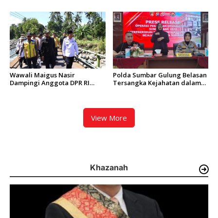
Solar Disita, 7 Orang Jadi
Paket Siap Edar Berhasil
Tersangka
Diamankan
Wawali Maigus Nasir
Polda Sumbar Gulung Belasan
Dampingi Anggota DPR RI
Tersangka Kejahatan dalam
Zigo Rolanda Tinjau Rencana
Operasi Pekat dan Sikat
Pembangunan Jembatan
Singgalang 2026
Kalawi dan Infrastruktur
Pascabanjir di Pauh
View More
Khazanah