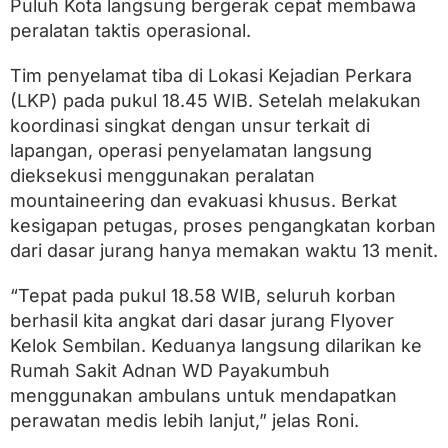
Puluh Kota langsung bergerak cepat membawa
u
r
peralatan taktis operasional.
a
n
Tim penyelamat tiba di Lokasi Kejadian Perkara
g
,
(LKP) pada pukul 18.45 WIB. Setelah melakukan
O
koordinasi singkat dengan unsur terkait di
p
e
lapangan, operasi penyelamatan langsung
r
dieksekusi menggunakan peralatan
a
mountaineering dan evakuasi khusus. Berkat
s
i
kesigapan petugas, proses pengangkatan korban
S
dari dasar jurang hanya memakan waktu 13 menit.
A
R
R
“Tepat pada pukul 18.58 WIB, seluruh korban
e
berhasil kita angkat dari dasar jurang Flyover
s
Kelok Sembilan. Keduanya langsung dilarikan ke
m
i
Rumah Sakit Adnan WD Payakumbuh
D
menggunakan ambulans untuk mendapatkan
i
t
perawatan medis lebih lanjut,” jelas Roni.
u