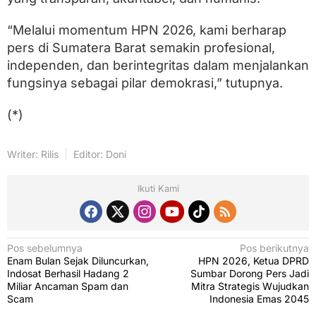
“Melalui momentum HPN 2026, kami berharap
pers di Sumatera Barat semakin profesional,
independen, dan berintegritas dalam menjalankan
fungsinya sebagai pilar demokrasi,” tutupnya.
(*)
Writer: Rilis
Editor: Doni
Ikuti Kami
N
Pos sebelumnya
Pos berikutnya
Enam Bulan Sejak Diluncurkan,
HPN 2026, Ketua DPRD
a
Indosat Berhasil Hadang 2
Sumbar Dorong Pers Jadi
v
Miliar Ancaman Spam dan
Mitra Strategis Wujudkan
Scam
Indonesia Emas 2045
i