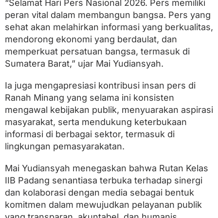
“Selamat Hari Pers Nasional 2026. Pers memiliki
u
m
peran vital dalam membangun bangsa. Pers yang
a
sehat akan melahirkan informasi yang berkualitas,
t
e
mendorong ekonomi yang berdaulat, dan
r
memperkuat persatuan bangsa, termasuk di
a
Sumatera Barat,” ujar Mai Yudiansyah.
B
a
r
Ia juga mengapresiasi kontribusi insan pers di
a
Ranah Minang yang selama ini konsisten
t
mengawal kebijakan publik, menyuarakan aspirasi
masyarakat, serta mendukung keterbukaan
informasi di berbagai sektor, termasuk di
lingkungan pemasyarakatan.
Mai Yudiansyah menegaskan bahwa Rutan Kelas
IIB Padang senantiasa terbuka terhadap sinergi
dan kolaborasi dengan media sebagai bentuk
komitmen dalam mewujudkan pelayanan publik
yang transparan, akuntabel, dan humanis.