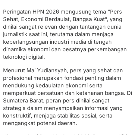
s
k
Peringatan HPN 2026 mengusung tema “Pers
a
n
Sehat, Ekonomi Berdaulat, Bangsa Kuat”, yang
P
dinilai sangat relevan dengan tantangan dunia
e
r
jurnalistik saat ini, terutama dalam menjaga
a
keberlangsungan industri media di tengah
n
dinamika ekonomi dan pesatnya perkembangan
S
t
teknologi digital.
r
a
Menurut Mai Yudiansyah, pers yang sehat dan
t
e
profesional merupakan fondasi penting dalam
g
mendukung kedaulatan ekonomi serta
i
memperkuat persatuan dan ketahanan bangsa. Di
s
P
Sumatera Barat, peran pers dinilai sangat
e
strategis dalam menyampaikan informasi yang
r
s
konstruktif, menjaga stabilitas sosial, serta
d
mengangkat potensi daerah.
i
S