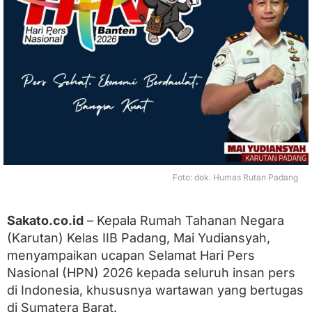
P
N
2
0
2
6
,
K
a
r
u
t
a
n
Foto: dok. Humas Rutan Padang
P
a
d
Sakato.co.id
– Kepala Rumah Tahanan Negara
a
(Karutan) Kelas IIB Padang, Mai Yudiansyah,
n
g
menyampaikan ucapan Selamat Hari Pers
T
Nasional (HPN) 2026 kepada seluruh insan pers
e
g
di Indonesia, khususnya wartawan yang bertugas
a
di Sumatera Barat.