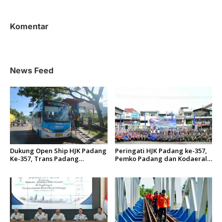
g
a
Komentar
s
i
p
News Feed
o
s
Dukung Open Ship HJK Padang
Peringati HJK Padang ke-357,
Ke-357, Trans Padang
Pemko Padang dan Kodaeral
Sesuaikan Rute Koridor 2 dan
II Gelar Baksos dan Aksi Bersih
4 Serta Berlakukan Tarif Rp1
Sungai Batang Arau