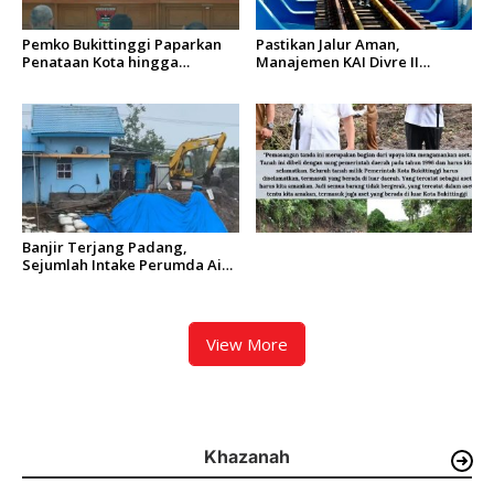
Pemko Bukittinggi Paparkan
Pastikan Jalur Aman,
Penataan Kota hingga
Manajemen KAI Divre II
Pengamanan Aset
Sumbar Inspeksi Langsung
Prasarana Kereta Api
Banjir Terjang Padang,
Sejumlah Intake Perumda Air
Minum Tertimbun Material
dan Distribusi Air Terganggu
View More
Khazanah