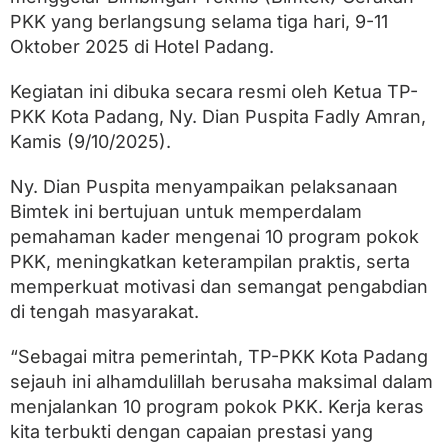
m
t
PKK yang berlangsung selama tiga hari, 9-11
e
Oktober 2025 di Hotel Padang.
k
)
Kegiatan ini dibuka secara resmi oleh Ketua TP-
u
n
PKK Kota Padang, Ny. Dian Puspita Fadly Amran,
t
Kamis (9/10/2025).
u
k
P
Ny. Dian Puspita menyampaikan pelaksanaan
e
Bimtek ini bertujuan untuk memperdalam
r
pemahaman kader mengenai 10 program pokok
k
u
PKK, meningkatkan keterampilan praktis, serta
a
memperkuat motivasi dan semangat pengabdian
t
K
di tengah masyarakat.
a
p
“Sebagai mitra pemerintah, TP-PKK Kota Padang
a
s
sejauh ini alhamdulillah berusaha maksimal dalam
i
menjalankan 10 program pokok PKK. Kerja keras
t
kita terbukti dengan capaian prestasi yang
a