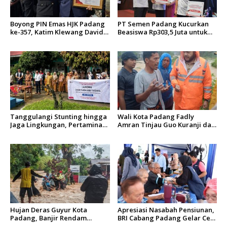
Boyong PIN Emas HJK Padang
PT Semen Padang Kucurkan
ke-357, Katim Klewang David
Beasiswa Rp303,5 Juta untuk
WW Bikin Bangga Polresta
198 Anak Karyawan
Padang
Berprestasi
Tanggulangi Stunting hingga
Wali Kota Padang Fadly
Jaga Lingkungan, Pertamina
Amran Tinjau Guo Kuranji dan
Luncurkan CADIAK PANDAI
Instruksikan Jajaran Siaga
Goes to School di Padang
Satu
Pariaman
​Hujan Deras Guyur Kota
Apresiasi Nasabah Pensiunan,
Padang, Banjir Rendam
BRI Cabang Padang Gelar Cek
Kuranji dan Nanggalo: Warga
Kesehatan Gratis hingga