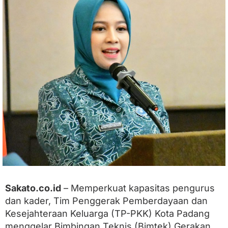
g
G
e
l
a
r
B
i
m
b
i
n
g
a
n
T
e
k
n
i
Sakato.co.id
– Memperkuat kapasitas pengurus
s
dan kader, Tim Penggerak Pemberdayaan dan
(
B
Kesejahteraan Keluarga (TP-PKK) Kota Padang
i
menggelar Bimbingan Teknis (Bimtek) Gerakan