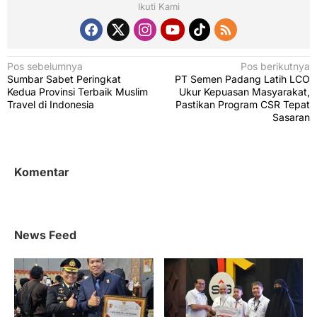
Ikuti Kami
N
Pos sebelumnya
Pos berikutnya
Sumbar Sabet Peringkat
PT Semen Padang Latih LCO
a
Kedua Provinsi Terbaik Muslim
Ukur Kepuasan Masyarakat,
v
Travel di Indonesia
Pastikan Program CSR Tepat
Sasaran
i
g
a
Komentar
s
i
p
News Feed
o
s