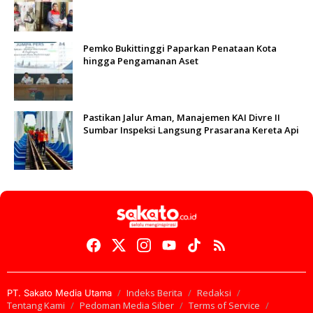
di Padang
Pemko Bukittinggi Paparkan Penataan Kota
hingga Pengamanan Aset
Pastikan Jalur Aman, Manajemen KAI Divre II
Sumbar Inspeksi Langsung Prasarana Kereta Api
Indeks Berita
Redaksi
PT. Sakato Media Utama
Tentang Kami
Pedoman Media Siber
Terms of Service