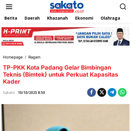
L
e
w
Berita
Daerah
Khazanah
Ekonomi
Olahraga
T
a
t
i
k
e
k
o
n
Homepage
/
Ragam
T
t
P
e
TP-PKK Kota Padang Gelar Bimbingan
-
n
P
Teknis (Bimtek) untuk Perkuat Kapasitas
K
Kader
K
K
Sakato
10/10/2025 8:50
o
t
a
P
a
d
a
n