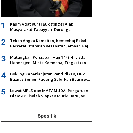
1
Kaum Adat Kurai Bukittinggi Ajak
Masyarakat Tabayyun, Dorong
Musyawarah dan Kepastian Hukum Tanah
Ulayat
2
Tekan Angka Kematian, Kemenhaj Bakal
Perketat Istitha’ah Kesehatan Jemaah Haji
2027
3
Matangkan Persiapan Haji 1448 H, Lisda
Hendrajoni Minta Kemenhaj Tingkatkan
Fasilitas dan Pengawasan
4
Dukung Keberlanjutan Pendidikan, UPZ
Baznas Semen Padang Salurkan Beasiswa
Senilai Rp305,5 Juta
5
Lewat MPLS dan MATAMUDA, Perguruan
Islam Ar Risalah Siapkan Murid Baru Jadi
Generasi Unggul dan Mandiri
Spesifik