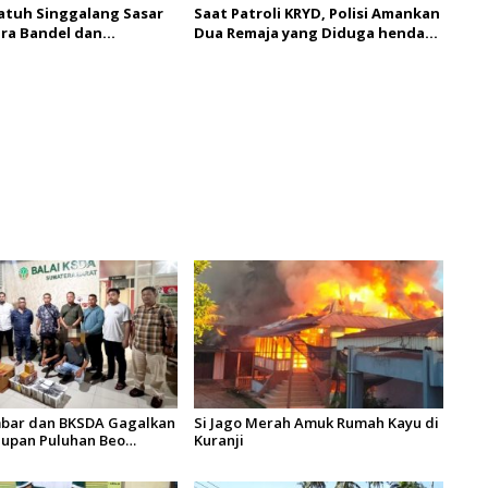
atuh Singgalang Sasar
Saat Patroli KRYD, Polisi Amankan
ra Bandel dan
Dua Remaja yang Diduga hendak
k Pajak di Padang
Tawuran di Kota Padang
bar dan BKSDA Gagalkan
Si Jago Merah Amuk Rumah Kayu di
upan Puluhan Beo
Kuranji
di Bungus