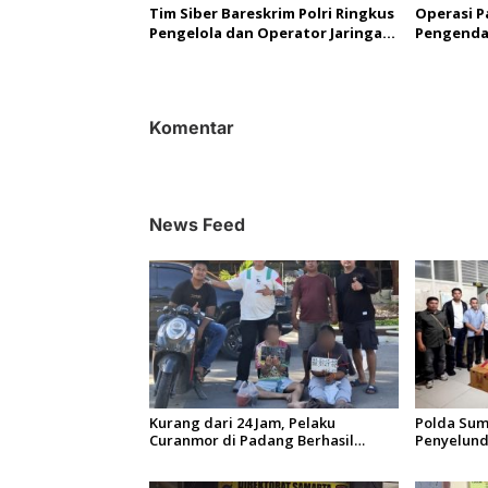
Tim Siber Bareskrim Polri Ringkus
Operasi P
Pengelola dan Operator Jaringan
Pengenda
Website Judi Online Internasional
Penungga
Komentar
News Feed
Kurang dari 24 Jam, Pelaku
Polda Sum
Curanmor di Padang Berhasil
Penyelund
Diciduk Tim Klewang
Mentawai 