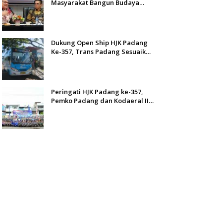
Masyarakat Bangun Budaya
Kewaspadaan Dini
Dukung Open Ship HJK Padang
Ke-357, Trans Padang Sesuaikan
Rute Koridor 2 dan 4 Serta
Berlakukan Tarif Rp1
Peringati HJK Padang ke-357,
Pemko Padang dan Kodaeral II
Gelar Baksos dan Aksi Bersih
Sungai Batang Arau