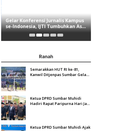
Gelar Konferensi Jurnalis Kampus
Menjawab Mobi
se-Indonesia, IJTI Tumbuhkan Asa
Minang, Indom
di Kalangan Jurnalis Muda di Era
Resmi Mengasp
Disruspi Digital
Ranah
Semarakkan HUT RI ke-81,
Kanwil Ditjenpas Sumbar Gelar
Kakanwil Cup di Rutan Padang
Ketua DPRD Sumbar Muhidi
Hadiri Rapat Paripurna Hari Jadi
Kota Padang Ke-357 Tahun
Ketua DPRD Sumbar Muhidi Ajak