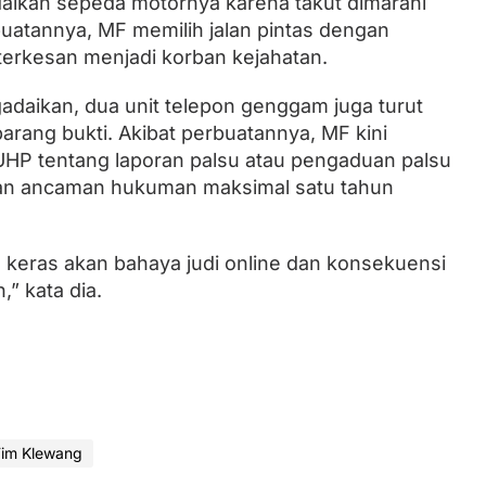
daikan sepeda motornya karena takut dimarahi
buatannya, MF memilih jalan pintas dengan
terkesan menjadi korban kejahatan.
adaikan, dua unit telepon genggam juga turut
rang bukti. Akibat perbuatannya, MF kini
UHP tentang laporan palsu atau pengaduan palsu
gan ancaman hukuman maksimal satu tahun
n keras akan bahaya judi online dan konsekuensi
” kata dia.
im Klewang