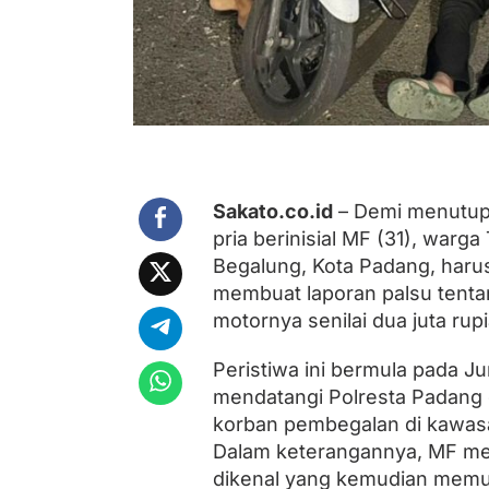
a
t
B
i
k
i
n
L
a
p
o
Sakato.co.id
– Demi menutupi
r
pria berinisial MF (31), war
a
n
Begalung, Kota Padang, haru
B
membuat laporan palsu tent
e
motornya senilai dua juta rup
g
a
l
Peristiwa ini bermula pada Ju
P
mendatangi Polresta Padang 
a
l
korban pembegalan di kawas
s
Dalam keterangannya, MF meng
u
dikenal yang kemudian mem