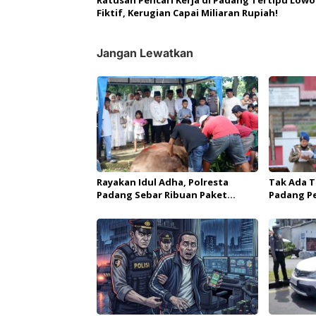
Ratusan Pencari Kerja di Padang Tertipu Low
Fiktif, Kerugian Capai Miliaran Rupiah!
Jangan Lewatkan
Rayakan Idul Adha, Polresta
Tak Ada T
Padang Sebar Ribuan Paket
Padang Pe
Daging Kurban untuk Warga
Bagi Angg