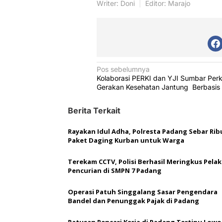
Writer: Doni
Editor: Marajo
N
Pos sebelumnya
Kolaborasi PERKI dan YJI Sumbar Per
a
Gerakan Kesehatan Jantung Berbasis 
v
Berita Terkait
i
g
Rayakan Idul Adha, Polresta Padang Sebar Ri
a
Paket Daging Kurban untuk Warga
s
Terekam CCTV, Polisi Berhasil Meringkus Pela
i
Pencurian di SMPN 7 Padang
p
Operasi Patuh Singgalang Sasar Pengendara
o
Bandel dan Penunggak Pajak di Padang
s