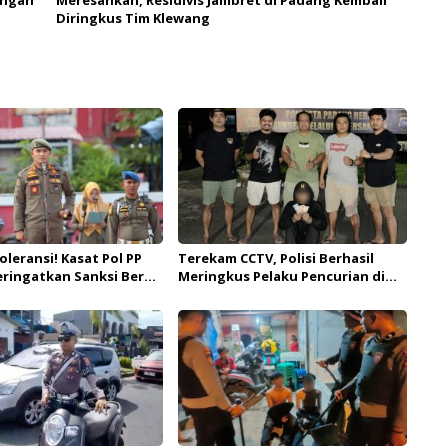
ongan
Meresahkan, Residivis Jambret di Padang Kembali
Diringkus Tim Klewang
oleransi! Kasat Pol PP
Terekam CCTV, Polisi Berhasil
ringatkan Sanksi Berat
Meringkus Pelaku Pencurian di
ota Terlibat Judi Online
SMPN 7 Padang