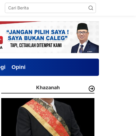
gi
Opini
Khazanah