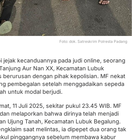
Lantik Ketua DPW dan DPD, Zulhas
Minta Kader PAN Sumbar Kompak
Foto: dok. Satreskrim Polresta Padang
 jejak kecanduannya pada judi online, seorang
ga Tanjung Aur Nan XX, Kecamatan Lubuk
s berurusan dengan pihak kepolisian. MF nekat
ang pembegalan setelah menggadaikan sepeda
iah untuk modal berjudi.
mat, 11 Juli 2025, sekitar pukul 23.45 WIB. MF
dan melaporkan bahwa dirinya telah menjadi
an Ujung Tanah, Kecamatan Lubuk Begalung.
klaim saat melintas, ia dipepet dua orang tak
ukul pinggangnya sebelum membawa kabur