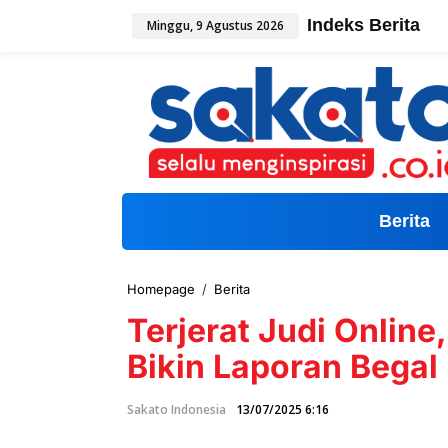
L
Indeks Berita
Minggu, 9 Agustus 2026
e
w
a
t
i
k
e
k
o
n
t
Berita
e
n
Homepage
/
Berita
T
e
Terjerat Judi Online
r
j
Bikin Laporan Begal
e
r
a
Sakato Indonesia
13/07/2025 6:16
t
J