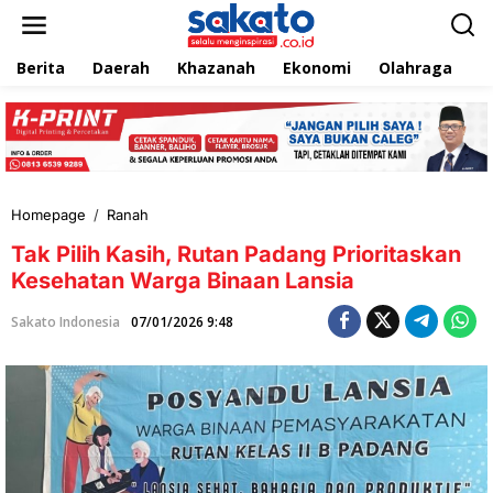
L
e
w
Berita
Daerah
Khazanah
Ekonomi
Olahraga
T
a
t
i
k
e
k
o
n
Homepage
/
Ranah
T
t
a
e
Tak Pilih Kasih, Rutan Padang Prioritaskan
k
n
P
Kesehatan Warga Binaan Lansia
i
l
Sakato Indonesia
07/01/2026 9:48
i
h
K
a
s
i
h
,
R