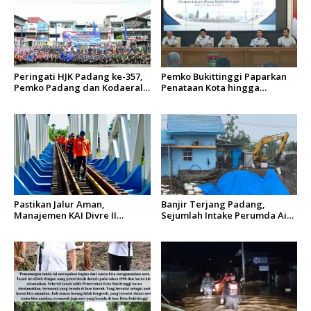
s
Peringati HJK Padang ke-357,
Pemko Bukittinggi Paparkan
Pemko Padang dan Kodaeral
Penataan Kota hingga
II Gelar Baksos dan Aksi Bersih
Pengamanan Aset
Sungai Batang Arau
Pastikan Jalur Aman,
Banjir Terjang Padang,
Manajemen KAI Divre II
Sejumlah Intake Perumda Air
Sumbar Inspeksi Langsung
Minum Tertimbun Material
Prasarana Kereta Api
dan Distribusi Air Terganggu