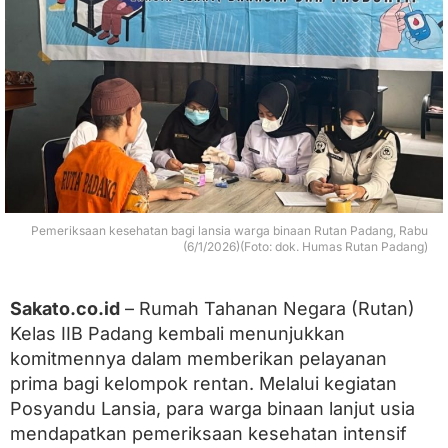
u
t
a
n
P
a
d
a
n
g
P
r
Pemeriksaan kesehatan bagi lansia warga binaan Rutan Padang, Rabu
i
(6/1/2026)(Foto: dok. Humas Rutan Padang)
o
r
i
t
Sakato.co.id
– Rumah Tahanan Negara (Rutan)
a
Kelas IIB Padang kembali menunjukkan
s
komitmennya dalam memberikan pelayanan
k
a
prima bagi kelompok rentan. Melalui kegiatan
n
Posyandu Lansia, para warga binaan lanjut usia
K
mendapatkan pemeriksaan kesehatan intensif
e