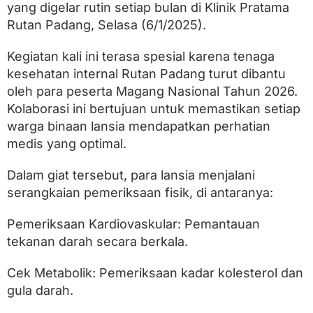
s
yang digelar rutin setiap bulan di Klinik Pratama
e
Rutan Padang, Selasa (6/1/2025).
h
a
t
Kegiatan kali ini terasa spesial karena tenaga
a
kesehatan internal Rutan Padang turut dibantu
n
W
oleh para peserta Magang Nasional Tahun 2026.
a
Kolaborasi ini bertujuan untuk memastikan setiap
r
warga binaan lansia mendapatkan perhatian
g
a
medis yang optimal.
B
i
Dalam giat tersebut, para lansia menjalani
n
a
serangkaian pemeriksaan fisik, di antaranya:
a
n
Pemeriksaan Kardiovaskular: Pemantauan
L
tekanan darah secara berkala.
a
n
s
Cek Metabolik: Pemeriksaan kadar kolesterol dan
i
gula darah.
a