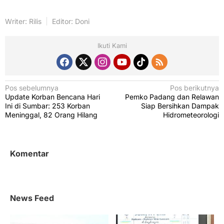
Writer: Rilis
Editor: Doni
Ikuti Kami
N
Pos sebelumnya
Pos berikutnya
Update Korban Bencana Hari
Pemko Padang dan Relawan
a
Ini di Sumbar: 253 Korban
Siap Bersihkan Dampak
v
Meninggal, 82 Orang Hilang
Hidrometeorologi
i
g
Komentar
a
s
i
News Feed
p
o