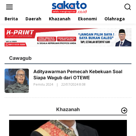
L
e
w
Berita
Daerah
Khazanah
Ekonomi
Olahraga
T
a
t
i
k
e
k
o
n
Cawagub
t
e
Adityawarman Pemecah Kebekuan Soal
n
Siapa Wagub dari OTEWE
Pemilu 2024
|
22/07/2024 8:08
O
L
E
H
S
A
Khazanah
K
A
T
O