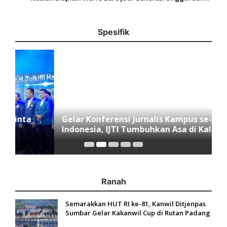
Mandiri
Spesifik
Gelar Konferensi Jurnalis Kampus se-
M
Indonesia, IJTI Tumbuhkan Asa di Kalangan
I
Jurnalis Muda di Era Disruspi Digital
K
Ranah
Semarakkan HUT RI ke-81, Kanwil Ditjenpas
Sumbar Gelar Kakanwil Cup di Rutan Padang