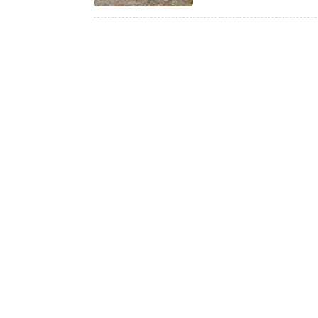
K
A
T
O