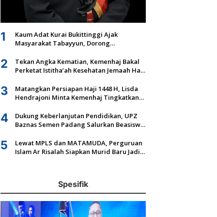
1
Kaum Adat Kurai Bukittinggi Ajak
Masyarakat Tabayyun, Dorong
Musyawarah dan Kepastian Hukum Tanah
Ulayat
2
Tekan Angka Kematian, Kemenhaj Bakal
Perketat Istitha’ah Kesehatan Jemaah Haji
2027
3
Matangkan Persiapan Haji 1448 H, Lisda
Hendrajoni Minta Kemenhaj Tingkatkan
Fasilitas dan Pengawasan
4
Dukung Keberlanjutan Pendidikan, UPZ
Baznas Semen Padang Salurkan Beasiswa
Senilai Rp305,5 Juta
5
Lewat MPLS dan MATAMUDA, Perguruan
Islam Ar Risalah Siapkan Murid Baru Jadi
Generasi Unggul dan Mandiri
Spesifik