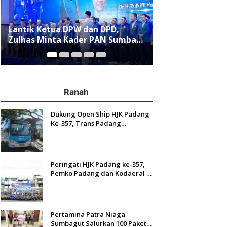
Gelar Konferensi Jurnalis Kampus
Menjawab Mobil
se-Indonesia, IJTI Tumbuhkan
Ranah Minang, 
Asa di Kalangan Jurnalis Muda di
QT Resmi Menga
Era Disruspi Digital
Padang
Ranah
Dukung Open Ship HJK Padang
Ke-357, Trans Padang
Sesuaikan Rute Koridor 2 dan 4
Serta Berlakukan Tarif Rp1
Peringati HJK Padang ke-357,
Pemko Padang dan Kodaeral II
Gelar Baksos dan Aksi Bersih
Sungai Batang Arau
Pertamina Patra Niaga
Sumbagut Salurkan 100 Paket