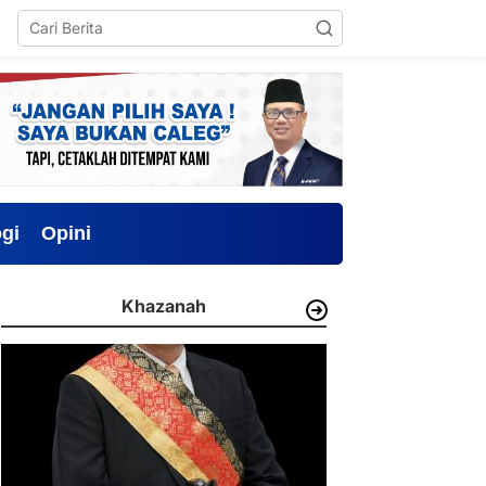
gi
Opini
Khazanah