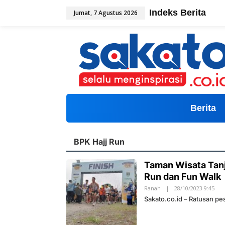
L
Indeks Berita
Jumat, 7 Agustus 2026
e
w
a
t
i
k
e
k
o
n
t
Berita
e
n
BPK Hajj Run
Taman Wisata Tanj
Run dan Fun Walk
Ranah
|
28/10/2023 9:45
O
L
Sakato.co.id – Ratusan pe
E
H
S
A