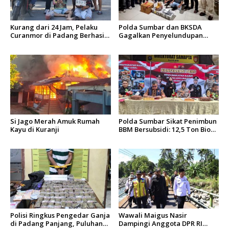
Kurang dari 24 Jam, Pelaku
Polda Sumbar dan BKSDA
Curanmor di Padang Berhasil
Gagalkan Penyelundupan
Diciduk Tim Klewang
Puluhan Beo Mentawai di
Bungus
Si Jago Merah Amuk Rumah
Polda Sumbar Sikat Penimbun
Kayu di Kuranji
BBM Bersubsidi: 12,5 Ton Bio
Solar Disita, 7 Orang Jadi
Tersangka
Polisi Ringkus Pengedar Ganja
Wawali Maigus Nasir
di Padang Panjang, Puluhan
Dampingi Anggota DPR RI