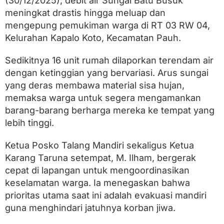
(30/12/2025), debit air Sungai Batu Busuk
a
h
meningkat drastis hingga meluap dan
d
mengepung pemukiman warga di RT 03 RW 04,
i
Kelurahan Kapalo Koto, Kecamatan Pauh.
K
a
p
Sedikitnya 16 unit rumah dilaporkan terendam air
a
dengan ketinggian yang bervariasi. Arus sungai
l
o
yang deras membawa material sisa hujan,
K
memaksa warga untuk segera mengamankan
o
t
barang-barang berharga mereka ke tempat yang
o
lebih tinggi.
T
e
Ketua Posko Talang Mandiri sekaligus Ketua
r
e
Karang Taruna setempat, M. Ilham, bergerak
n
cepat di lapangan untuk mengoordinasikan
d
a
keselamatan warga. Ia menegaskan bahwa
m
prioritas utama saat ini adalah evakuasi mandiri
B
guna menghindari jatuhnya korban jiwa.
a
n