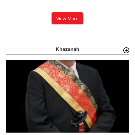
Paket Siap Edar Berhasil
Zigo Rolanda Tinjau Rencana
Diamankan
Pembangunan Jembatan
Kalawi dan Infrastruktur
Pascabanjir di Pauh
View More
Khazanah