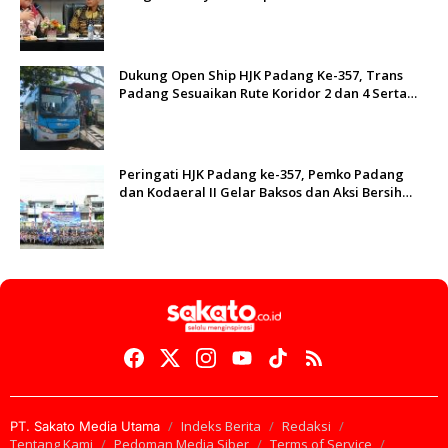
Dukung Open Ship HJK Padang Ke-357, Trans
Padang Sesuaikan Rute Koridor 2 dan 4 Serta
Berlakukan Tarif Rp1
Peringati HJK Padang ke-357, Pemko Padang
dan Kodaeral II Gelar Baksos dan Aksi Bersih
Sungai Batang Arau
Indeks Berita
Redaksi
PT. Sakato Media Utama
Tentang Kami
Pedoman Media Siber
Terms of Service