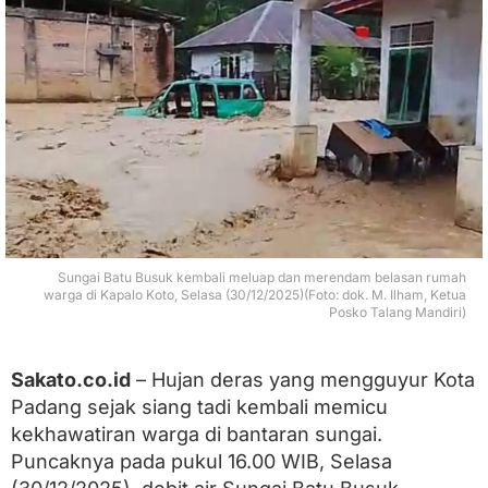
K
e
m
b
a
l
i
M
e
l
u
a
p
,
Sungai Batu Busuk kembali meluap dan merendam belasan rumah
B
warga di Kapalo Koto, Selasa (30/12/2025)(Foto: dok. M. Ilham, Ketua
Posko Talang Mandiri)
e
l
a
s
Sakato.co.id
– Hujan deras yang mengguyur Kota
a
Padang sejak siang tadi kembali memicu
n
R
kekhawatiran warga di bantaran sungai.
u
Puncaknya pada pukul 16.00 WIB, Selasa
m