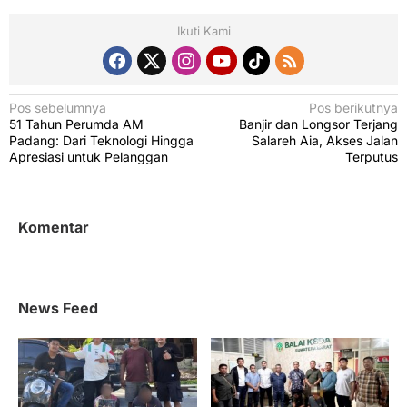
Ikuti Kami
N
Pos sebelumnya
Pos berikutnya
51 Tahun Perumda AM
Banjir dan Longsor Terjang
a
Padang: Dari Teknologi Hingga
Salareh Aia, Akses Jalan
v
Apresiasi untuk Pelanggan
Terputus
i
g
Komentar
a
s
i
News Feed
p
o
s