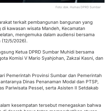
Foto: dok. Humas DPRD Sumbar
Lantik Ketua DPW dan DPD, Zulhas
arakat terkait pembangunan bangunan yang
Minta Kader PAN Sumbar Kompak
g di kawasan wisata Mandeh, Kecamatan
Selatan, mengemuka dalam audiensi bersama
 (12/5/2026).
langsung Ketua DPRD Sumbar Muhidi bersama
gota Komisi V Mario Syahjohan, Zakzai Kasni, dan
dari Pemerintah Provinsi Sumbar dan Pemerintah
di antaranya Dinas Penanaman Modal dan PTSP,
s Pariwisata Pessel, serta Asisten II Setdakab
dalam kesempatan tersebut menegaskan bahwa