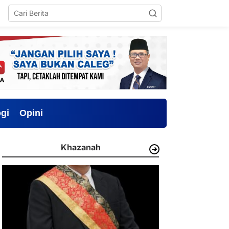
gi
Opini
Khazanah