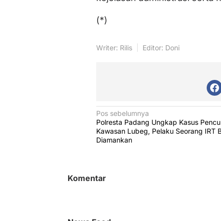
(*)
Writer: Rilis
Editor: Doni
N
Pos sebelumnya
Polresta Padang Ungkap Kasus Pencur
a
Kawasan Lubeg, Pelaku Seorang IRT B
v
Diamankan
i
g
Komentar
a
s
i