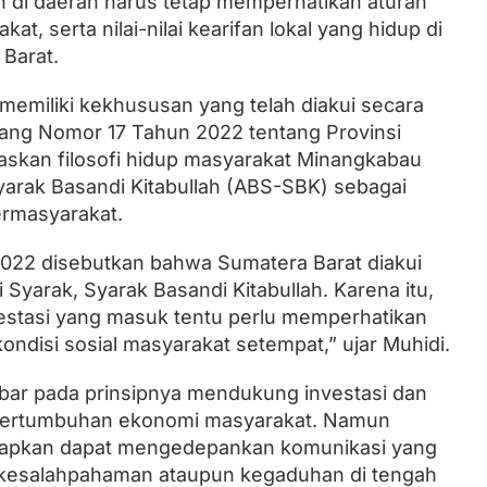
di daerah harus tetap memperhatikan aturan
at, serta nilai-nilai kearifan lokal yang hidup di
Barat.
memiliki kekhususan yang telah diakui secara
ang Nomor 17 Tahun 2022 tentang Provinsi
skan filosofi hidup masyarakat Minangkabau
yarak Basandi Kitabullah (ABS-SBK) sebagai
ermasyarakat.
022 disebutkan bahwa Sumatera Barat diakui
Syarak, Syarak Basandi Kitabullah. Karena itu,
stasi yang masuk tentu perlu memperhatikan
 kondisi sosial masyarakat setempat,” ujar Muhidi.
r pada prinsipnya mendukung investasi dan
ertumbuhan ekonomi masyarakat. Namun
arapkan dapat mengedepankan komunikasi yang
 kesalahpahaman ataupun kegaduhan di tengah