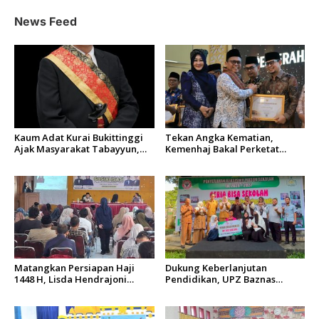
p
News Feed
o
s
Kaum Adat Kurai Bukittinggi
Tekan Angka Kematian,
Ajak Masyarakat Tabayyun,
Kemenhaj Bakal Perketat
Dorong Musyawarah dan
Istitha’ah Kesehatan Jemaah
Kepastian Hukum Tanah
Haji 2027
Ulayat
Matangkan Persiapan Haji
Dukung Keberlanjutan
1448 H, Lisda Hendrajoni
Pendidikan, UPZ Baznas
Minta Kemenhaj Tingkatkan
Semen Padang Salurkan
Fasilitas dan Pengawasan
Beasiswa Senilai Rp305,5 Juta