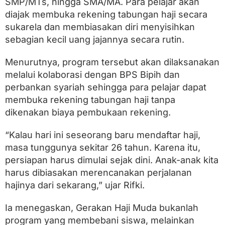
SMP/MTs, hingga SMA/MA. Para pelajar akan
S
e
diajak membuka rekening tabungan haji secara
j
sukarela dan membiasakan diri menyisihkan
a
k
sebagian kecil uang jajannya secara rutin.
B
a
Menurutnya, program tersebut akan dilaksanakan
n
melalui kolaborasi dengan BPS Bipih dan
g
k
perbankan syariah sehingga para pelajar dapat
u
membuka rekening tabungan haji tanpa
S
e
dikenakan biaya pembukaan rekening.
k
o
“Kalau hari ini seseorang baru mendaftar haji,
l
masa tunggunya sekitar 26 tahun. Karena itu,
a
h
persiapan harus dimulai sejak dini. Anak-anak kita
harus dibiasakan merencanakan perjalanan
hajinya dari sekarang,” ujar Rifki.
Ia menegaskan, Gerakan Haji Muda bukanlah
program yang membebani siswa, melainkan