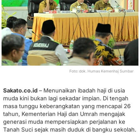
u
m
b
a
r
H
a
d
a
p
i
A
Foto: dok. Humas Kemenhaj Sumbar
n
t
r
Sakato.co.id
– Menunaikan ibadah haji di usia
e
a
muda kini bukan lagi sekadar impian. Di tengah
n
masa tunggu keberangkatan yang mencapai 26
H
a
tahun, Kementerian Haji dan Umrah mengajak
j
generasi muda mempersiapkan perjalanan ke
i
Tanah Suci sejak masih duduk di bangku sekolah.
2
6