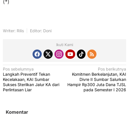
(*)
Writer: Rilis
Editor: Doni
Ikuti Kami
N
Pos sebelumnya
Pos berikutnya
Langkah Preventif Tekan
Komitmen Berkelanjutan, KAI
a
Kecelakaan, KAI Sumbar
Divre II Sumbar Salurkan
v
Sukses Sterilkan Jalur KA dari
Hampir Rp300 Juta Dana TJSL
Perlintasan Liar
pada Semester I 2026
i
g
a
Komentar
s
i