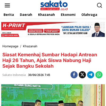
L
e
w
Berita
Daerah
Khazanah
Ekonomi
Olahraga
T
a
t
i
k
e
k
o
n
Homepage
/
Khazanah
S
t
i
e
Siasat Kemenhaj Sumbar Hadapi Antrean
a
n
s
Haji 26 Tahun, Ajak Siswa Nabung Haji
a
Sejak Bangku Sekolah
t
K
Sakato Indonesia
30/06/2026 7:45
e
m
e
n
h
a
j
S