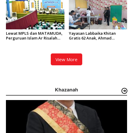
Lewat MPLS dan MATAMUDA,
Yayasan Labbaika Khitan
Perguruan Islam Ar Risalah
Gratis 62 Anak, Ahmad
Siapkan Murid Baru Jadi
Syamsir Arief: Bentuk Nyata
Generasi Unggul dan Mandiri
Implementasi Nilai Islam
View More
Khazanah