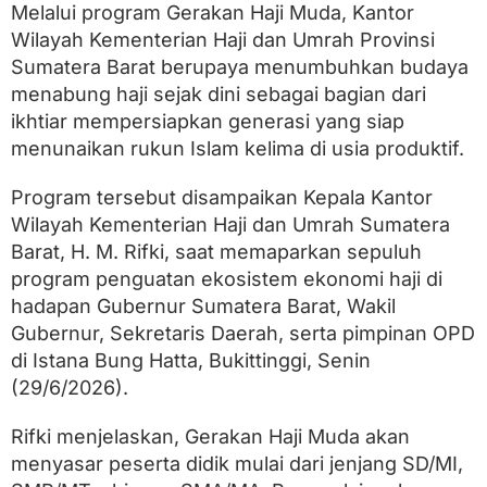
T
Melalui program Gerakan Haji Muda, Kantor
a
Wilayah Kementerian Haji dan Umrah Provinsi
h
u
Sumatera Barat berupaya menumbuhkan budaya
n
menabung haji sejak dini sebagai bagian dari
,
ikhtiar mempersiapkan generasi yang siap
A
j
menunaikan rukun Islam kelima di usia produktif.
a
k
Program tersebut disampaikan Kepala Kantor
S
i
Wilayah Kementerian Haji dan Umrah Sumatera
s
Barat, H. M. Rifki, saat memaparkan sepuluh
w
a
program penguatan ekosistem ekonomi haji di
N
hadapan Gubernur Sumatera Barat, Wakil
a
Gubernur, Sekretaris Daerah, serta pimpinan OPD
b
u
di Istana Bung Hatta, Bukittinggi, Senin
n
(29/6/2026).
g
H
a
Rifki menjelaskan, Gerakan Haji Muda akan
j
menyasar peserta didik mulai dari jenjang SD/MI,
i