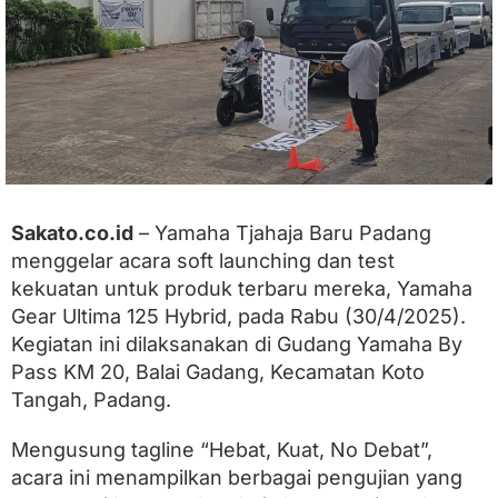
S
u
m
b
a
r
,
Y
a
m
a
Sakato.co.id
– Yamaha Tjahaja Baru Padang
h
menggelar acara soft launching dan test
a
T
kekuatan untuk produk terbaru mereka, Yamaha
j
Gear Ultima 125 Hybrid, pada Rabu (30/4/2025).
a
h
Kegiatan ini dilaksanakan di Gudang Yamaha By
a
Pass KM 20, Balai Gadang, Kecamatan Koto
j
Tangah, Padang.
a
B
a
Mengusung tagline “Hebat, Kuat, No Debat”,
r
acara ini menampilkan berbagai pengujian yang
u