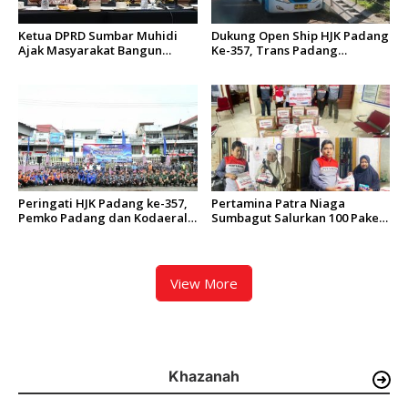
Ketua DPRD Sumbar Muhidi
Dukung Open Ship HJK Padang
Ajak Masyarakat Bangun
Ke-357, Trans Padang
Budaya Kewaspadaan Dini
Sesuaikan Rute Koridor 2 dan
4 Serta Berlakukan Tarif Rp1
Peringati HJK Padang ke-357,
Pertamina Patra Niaga
Pemko Padang dan Kodaeral
Sumbagut Salurkan 100 Paket
II Gelar Baksos dan Aksi Bersih
Bantuan untuk Warga
Sungai Batang Arau
Terdampak Banjir di Padang
View More
Khazanah