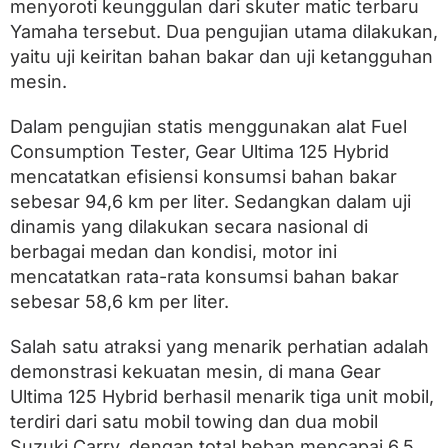
G
menyoroti keunggulan dari skuter matic terbaru
e
Yamaha tersebut. Dua pengujian utama dilakukan,
l
yaitu uji keiritan bahan bakar dan uji ketangguhan
a
r
mesin.
S
o
Dalam pengujian statis menggunakan alat Fuel
f
t
Consumption Tester, Gear Ultima 125 Hybrid
L
mencatatkan efisiensi konsumsi bahan bakar
a
sebesar 94,6 km per liter. Sedangkan dalam uji
u
n
dinamis yang dilakukan secara nasional di
c
berbagai medan dan kondisi, motor ini
h
i
mencatatkan rata-rata konsumsi bahan bakar
n
sebesar 58,6 km per liter.
g
d
a
Salah satu atraksi yang menarik perhatian adalah
n
demonstrasi kekuatan mesin, di mana Gear
U
Ultima 125 Hybrid berhasil menarik tiga unit mobil,
j
i
terdiri dari satu mobil towing dan dua mobil
K
Suzuki Carry, dengan total beban mencapai 6,5