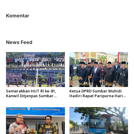
g
a
s
Komentar
i
p
o
News Feed
s
Semarakkan HUT RI ke-81,
Ketua DPRD Sumbar Muhidi
Kanwil Ditjenpas Sumbar
Hadiri Rapat Paripurna Hari
Gelar Kakanwil Cup di Rutan
Jadi Kota Padang Ke-357
Padang
Tahun