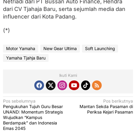
Netriadi dari PT Bussan Auto Finance, Hendra
dari CV Tjahaja Baru, serta sejumlah media dan
influencer dari Kota Padang.
(*)
Motor Yamaha
New Gear Ultima
Soft Launching
Yamaha Tjahja Baru
Ikuti Kami
N
Pos sebelumnya
Pos berikutnya
Pengukuhan Tujuh Guru Besar
Mantan Sekda Pasaman di
a
UNAND: Momentum Strategis
Periksa Kejari Pasaman
v
Wujudkan “Kampus
Berdampak” dan Indonesia
i
Emas 2045