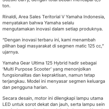
e
ton.
k
u
a
Rinaldi, Area Sales Teritorial V Yamaha Indonesia,
t
menyatakan bahwa Yamaha selalu
a
n
mengutamakan inovasi dalam setiap produknya.
G
e
“Dengan inovasi terbaru ini, kami menambah
a
r
pilihan bagi masyarakat di segmen matic 125 cc,”
U
ujarnya.
l
t
i
Yamaha Gear Ultima 125 Hybrid hadir sebagai
m
‘Multi Purpose Scooter’ yang menonjolkan
a
fungsionalitas dan kepraktisan, namun tetap
terjangkau. Model ini menyasar segmen keluarga
dan pengguna harian.
Secara desain, motor ini dilengkapi lampu utama
LED untuk sorot dekat dan jauh, serta lampu sein