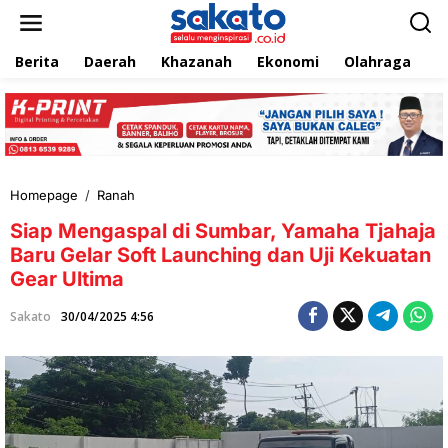
L
e
w
Berita
Daerah
Khazanah
Ekonomi
Olahraga
T
a
t
i
k
e
k
o
n
Homepage
/
Ranah
S
t
i
e
Siap Mengaspal di Sumbar, Yamaha Tjahaja
a
n
p
Baru Gelar Soft Launching dan Uji Kekuatan
M
Gear Ultima
e
n
Sakato
30/04/2025 4:56
g
a
s
p
a
l
d
i