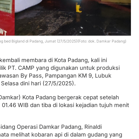
Lantik Ketua DPW dan DPD, Zulhas
Minta Kader PAN Sumbar Kompak
g bed Bigland di Padang, Jumat (27/5/2025)(Foto: dok. Damkar Padang)
kembali membara di Kota Padang, kali ini
ik PT. CAMP yang digunakan untuk produksi
 kawasan By Pass, Pampangan KM 9, Lubuk
elasa dini hari (27/5/2025).
amkar) Kota Padang bergerak cepat setelah
1.46 WIB dan tiba di lokasi kejadian tujuh menit
idang Operasi Damkar Padang, Rinaldi
ata melihat kobaran api di dalam gudang yang