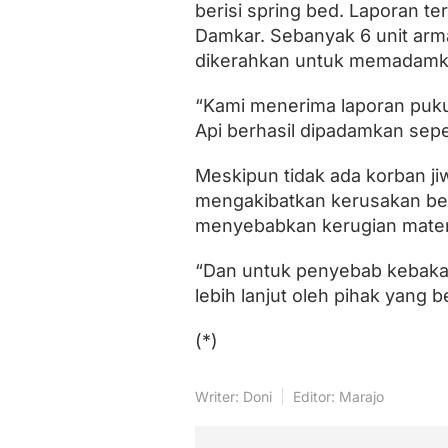
R
berisi spring bed. Laporan te
p
Damkar. Sebanyak 6 unit arm
1
dikerahkan untuk memadamka
M
i
l
“Kami menerima laporan puku
i
Api berhasil dipadamkan sepe
a
r
Meskipun tidak ada korban ji
mengakibatkan kerusakan ber
menyebabkan kerugian materii
“Dan untuk penyebab kebakara
lebih lanjut oleh pihak yang 
(*)
Writer: Doni
Editor: Marajo