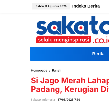
L
Indeks Berita
Sabtu, 8 Agustus 2026
e
w
a
t
i
k
e
k
o
n
t
Berita
e
n
Homepage
/
Ranah
S
i
Si Jago Merah Lahap
J
a
Padang, Kerugian Dit
g
o
M
Sakato Indonesia
27/05/2025 7:30
e
r