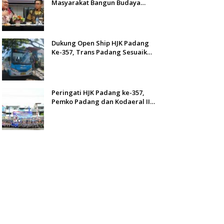
Masyarakat Bangun Budaya
Kewaspadaan Dini
Dukung Open Ship HJK Padang
Ke-357, Trans Padang Sesuaikan
Rute Koridor 2 dan 4 Serta
Berlakukan Tarif Rp1
Peringati HJK Padang ke-357,
Pemko Padang dan Kodaeral II
Gelar Baksos dan Aksi Bersih
Sungai Batang Arau