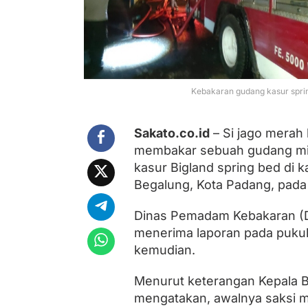
a
n
g
,
K
e
r
u
Kebakaran gudang kasur sprin
g
i
a
Sakato.co.id
– Si jago merah 
n
membakar sebuah gudang mil
D
i
kasur Bigland spring bed di
t
Begalung, Kota Padang, pada S
a
k
s
Dinas Pemadam Kebakaran (D
i
menerima laporan pada pukul 0
r
kemudian.
C
a
p
Menurut keterangan Kepala B
a
mengatakan, awalnya saksi m
i