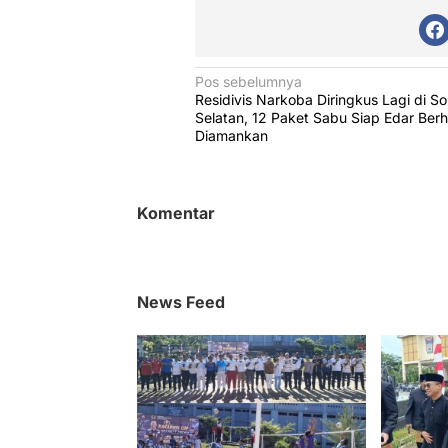
N
Pos sebelumnya
Residivis Narkoba Diringkus Lagi di So
a
Selatan, 12 Paket Sabu Siap Edar Berh
v
Diamankan
i
g
Komentar
a
s
i
News Feed
p
o
s