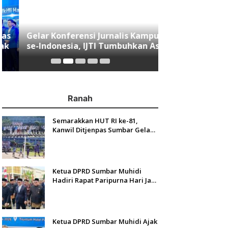
Gelar Konferensi Jurnalis Kampus
Menjawab Mobi
se-Indonesia, IJTI Tumbuhkan Asa
Minang, Indom
di Kalangan Jurnalis Muda di Era
Resmi Mengasp
Disruspi Digital
Ranah
Semarakkan HUT RI ke-81,
Kanwil Ditjenpas Sumbar Gelar
Kakanwil Cup di Rutan Padang
Ketua DPRD Sumbar Muhidi
Hadiri Rapat Paripurna Hari Jadi
Kota Padang Ke-357 Tahun
Ketua DPRD Sumbar Muhidi Ajak