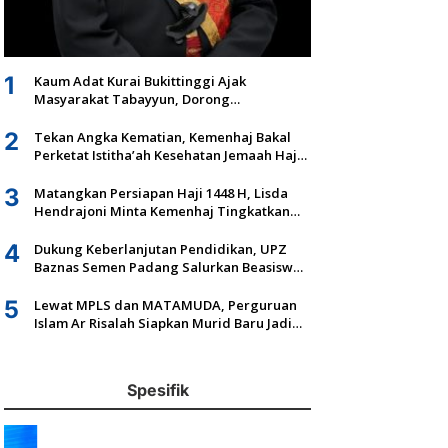
1
Kaum Adat Kurai Bukittinggi Ajak
Masyarakat Tabayyun, Dorong
Musyawarah dan Kepastian Hukum Tanah
Ulayat
2
Tekan Angka Kematian, Kemenhaj Bakal
Perketat Istitha’ah Kesehatan Jemaah Haji
2027
3
Matangkan Persiapan Haji 1448 H, Lisda
Hendrajoni Minta Kemenhaj Tingkatkan
Fasilitas dan Pengawasan
4
Dukung Keberlanjutan Pendidikan, UPZ
Baznas Semen Padang Salurkan Beasiswa
Senilai Rp305,5 Juta
5
Lewat MPLS dan MATAMUDA, Perguruan
Islam Ar Risalah Siapkan Murid Baru Jadi
Generasi Unggul dan Mandiri
Spesifik