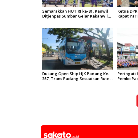
Semarakkan HUT RI ke-81, Kanwil
Ketua DPR
Ditjenpas Sumbar Gelar Kakanwil
Rapat Pari
Cup di Rutan Padang
Padang Ke
Dukung Open Ship HJK Padang Ke-
Peringati 
357, Trans Padang Sesuaikan Rute
Pemko Pad
Koridor 2 dan 4 Serta Berlakukan
Gelar Baks
Tarif Rp1
Sungai Ba