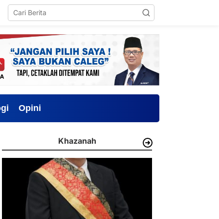
gi
Opini
Khazanah