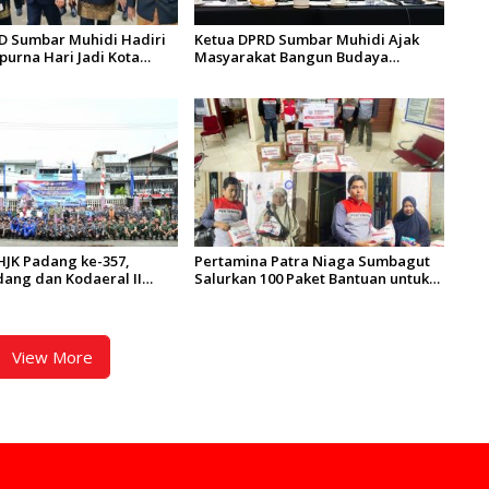
D Sumbar Muhidi Hadiri
Ketua DPRD Sumbar Muhidi Ajak
purna Hari Jadi Kota
Masyarakat Bangun Budaya
-357 Tahun
Kewaspadaan Dini
HJK Padang ke-357,
Pertamina Patra Niaga Sumbagut
ang dan Kodaeral II
Salurkan 100 Paket Bantuan untuk
os dan Aksi Bersih
Warga Terdampak Banjir di
tang Arau
Padang
View More