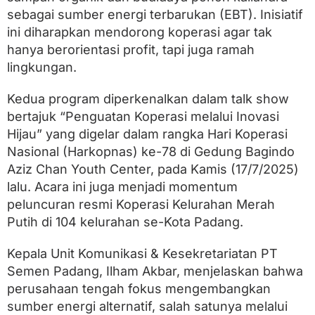
a
sebagai sumber energi terbarukan (EBT). Inisiatif
a
t
ini diharapkan mendorong koperasi agar tak
k
hanya berorientasi profit, tapi juga ramah
a
n
lingkungan.
B
u
Kedua program diperkenalkan dalam talk show
d
bertajuk “Penguatan Koperasi melalui Inovasi
i
d
Hijau” yang digelar dalam rangka Hari Koperasi
a
Nasional (Harkopnas) ke-78 di Gedung Bagindo
y
a
Aziz Chan Youth Center, pada Kamis (17/7/2025)
M
lalu. Acara ini juga menjadi momentum
a
peluncuran resmi Koperasi Kelurahan Merah
g
g
Putih di 104 kelurahan se-Kota Padang.
o
t
Kepala Unit Komunikasi & Kesekretariatan PT
d
a
Semen Padang, Ilham Akbar, menjelaskan bahwa
n
perusahaan tengah fokus mengembangkan
K
sumber energi alternatif, salah satunya melalui
a