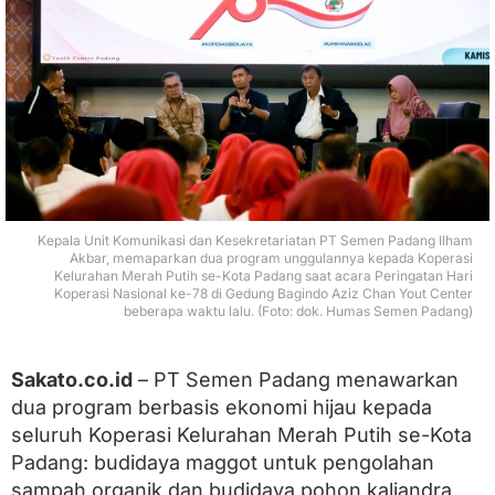
n
g
K
o
p
e
r
a
s
i
M
e
Kepala Unit Komunikasi dan Kesekretariatan PT Semen Padang Ilham
r
Akbar, memaparkan dua program unggulannya kepada Koperasi
Kelurahan Merah Putih se-Kota Padang saat acara Peringatan Hari
a
Koperasi Nasional ke-78 di Gedung Bagindo Aziz Chan Yout Center
h
beberapa waktu lalu. (Foto: dok. Humas Semen Padang)
P
u
t
Sakato.co.id
– PT Semen Padang menawarkan
i
h
dua program berbasis ekonomi hijau kepada
M
seluruh Koperasi Kelurahan Merah Putih se-Kota
a
n
Padang: budidaya maggot untuk pengolahan
f
sampah organik dan budidaya pohon kaliandra