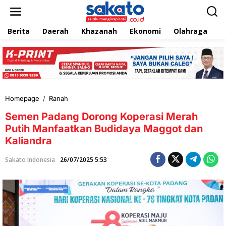
L
e
w
Berita
Daerah
Khazanah
Ekonomi
Olahraga
T
a
t
i
k
e
k
o
n
Homepage
/
Ranah
S
t
e
e
Semen Padang Dorong Koperasi Merah
m
n
e
Putih Manfaatkan Budidaya Maggot dan
n
Kaliandra
P
a
Sakato Indonesia
26/07/2025 5:53
d
a
n
g
D
o
r
o