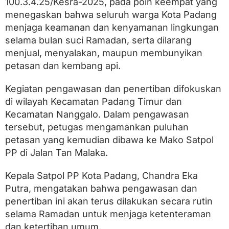
100.3.4.25/Kesra-2025, pada poin keempat yang
P
a
menegaskan bahwa seluruh warga Kota Padang
d
menjaga keamanan dan kenyamanan lingkungan
a
n
selama bulan suci Ramadan, serta dilarang
g
menjual, menyalakan, maupun membunyikan
T
petasan dan kembang api.
i
m
u
Kegiatan pengawasan dan penertiban difokuskan
r
di wilayah Kecamatan Padang Timur dan
d
a
Kecamatan Nanggalo. Dalam pengawasan
n
tersebut, petugas mengamankan puluhan
N
petasan yang kemudian dibawa ke Mako Satpol
a
n
PP di Jalan Tan Malaka.
g
g
Kepala Satpol PP Kota Padang, Chandra Eka
a
l
Putra, mengatakan bahwa pengawasan dan
o
penertiban ini akan terus dilakukan secara rutin
selama Ramadan untuk menjaga ketenteraman
dan ketertiban umum.