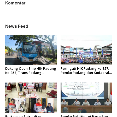
s
Komentar
i
p
o
News Feed
s
Dukung Open Ship HJK Padang
Peringati HJK Padang ke-357,
Ke-357, Trans Padang
Pemko Padang dan Kodaeral
Sesuaikan Rute Koridor 2 dan
II Gelar Baksos dan Aksi Bersih
4 Serta Berlakukan Tarif Rp1
Sungai Batang Arau
Pertamina Patra Niaga
Pemko Bukittinggi Paparkan