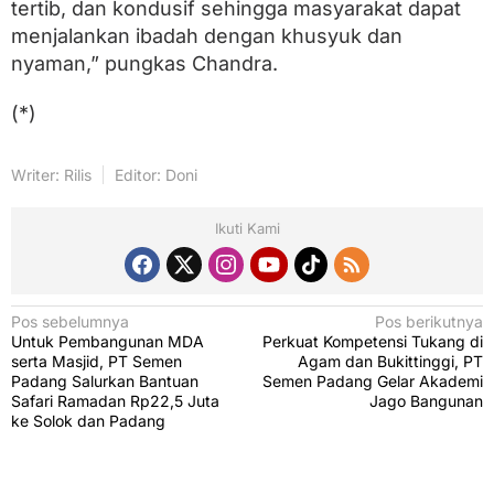
tertib, dan kondusif sehingga masyarakat dapat
menjalankan ibadah dengan khusyuk dan
nyaman,” pungkas Chandra.
(*)
Writer: Rilis
Editor: Doni
Ikuti Kami
N
Pos sebelumnya
Pos berikutnya
Untuk Pembangunan MDA
Perkuat Kompetensi Tukang di
a
serta Masjid, PT Semen
Agam dan Bukittinggi, PT
v
Padang Salurkan Bantuan
Semen Padang Gelar Akademi
Safari Ramadan Rp22,5 Juta
Jago Bangunan
i
ke Solok dan Padang
g
a