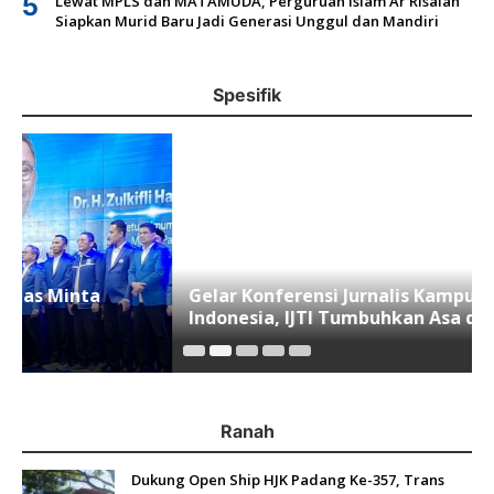
5
Lewat MPLS dan MATAMUDA, Perguruan Islam Ar Risalah
Siapkan Murid Baru Jadi Generasi Unggul dan Mandiri
Spesifik
Gelar Konferensi Jurnalis Kampus se-
Indonesia, IJTI Tumbuhkan Asa di Kalangan
Jurnalis Muda di Era Disruspi Digital
Ranah
Dukung Open Ship HJK Padang Ke-357, Trans