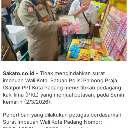
n
t
e
n
s
i
f
k
a
n
R
a
z
i
Sakato.co.id
– Tidak mengindahkan surat
a
imbauan Wali Kota, Satuan Polisi Pamong Praja
P
(Satpol PP) Kota Padang menertibkan pedagang
e
t
kaki lima (PKL) yang menjual petasan, pada Senin
a
kemarin (2/3/2026).
s
a
n
Penertiban yang dilakukan petugas berdasarkan
d
Surat Imbauan Wali Kota Padang Nomor:
i