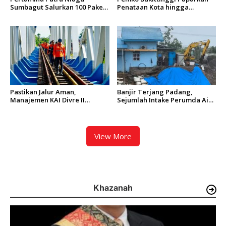
Sumbagut Salurkan 100 Paket
Penataan Kota hingga
Bantuan untuk Warga
Pengamanan Aset
Terdampak Banjir di Padang
Pastikan Jalur Aman,
Banjir Terjang Padang,
Manajemen KAI Divre II
Sejumlah Intake Perumda Air
Sumbar Inspeksi Langsung
Minum Tertimbun Material
Prasarana Kereta Api
dan Distribusi Air Terganggu
View More
Khazanah