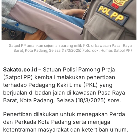
T
e
r
t
i
b
k
a
Satpol PP amankan sejumlah barang milik PKL di kawasan Pasar Raya
n
Barat, Kota Padang, Selasa (18/3/2025)(Foto: dok. Humas Satpol PP)
P
K
L
Sakato.co.id
– Satuan Polisi Pamong Praja
d
(Satpol PP) kembali melakukan penertiban
i
K
terhadap Pedagang Kaki Lima (PKL) yang
a
berjualan di badan jalan di kawasan Pasa Raya
w
Barat, Kota Padang, Selasa (18/3/2025) sore.
a
s
a
Penertiban dilakukan untuk menegakan Perda
n
dan Perkada Kota Padang serta menjaga
P
a
ketentraman masyarakat dan ketertiban umum.
s