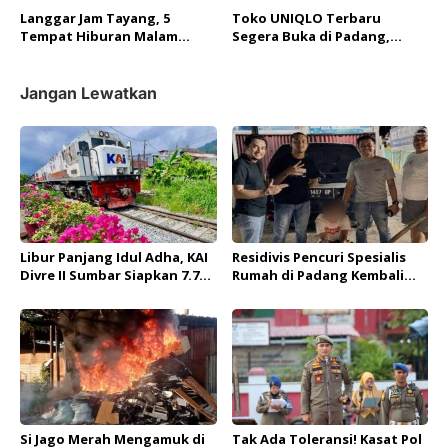
Ribu Jiwa!
Langgar Jam Tayang, 5
Toko UNIQLO Terbaru
Tempat Hiburan Malam
Segera Buka di Padang,
Dibubarkan, 18 Muda-Mudi
Berikan Penawaran Eksklusif
Ditertibkan
Terbatas untuk Para
Pelanggan
Jangan Lewatkan
Libur Panjang Idul Adha, KAI
Residivis Pencuri Spesialis
Divre II Sumbar Siapkan 7.792
Rumah di Padang Kembali
Kursi Kereta per Hari
Ditangkap Tim Resmob
Polda Sumbar
Si Jago Merah Mengamuk di
Tak Ada Toleransi! Kasat Pol