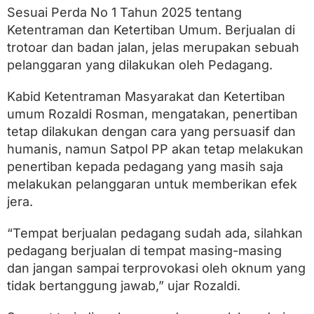
a
Sesuai Perda No 1 Tahun 2025 tentang
r
R
Ketentraman dan Ketertiban Umum. Berjualan di
a
trotoar dan badan jalan, jelas merupakan sebuah
y
pelanggaran yang dilakukan oleh Pedagang.
a
P
a
Kabid Ketentraman Masyarakat dan Ketertiban
d
umum Rozaldi Rosman, mengatakan, penertiban
a
n
tetap dilakukan dengan cara yang persuasif dan
g
humanis, namun Satpol PP akan tetap melakukan
penertiban kepada pedagang yang masih saja
melakukan pelanggaran untuk memberikan efek
jera.
“Tempat berjualan pedagang sudah ada, silahkan
pedagang berjualan di tempat masing-masing
dan jangan sampai terprovokasi oleh oknum yang
tidak bertanggung jawab,” ujar Rozaldi.