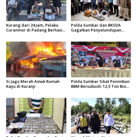
Kurang dari 24 Jam, Pelaku
Polda Sumbar dan BKSDA
Curanmor di Padang Berhasil
Gagalkan Penyelundupan
Diciduk Tim Klewang
Puluhan Beo Mentawai di
Bungus
Si Jago Merah Amuk Rumah
Polda Sumbar Sikat Penimbun
Kayu di Kuranji
BBM Bersubsidi: 12,5 Ton Bio
Solar Disita, 7 Orang Jadi
Tersangka