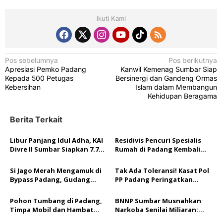
Ikuti Kami
N
Pos sebelumnya
Pos berikutnya
Apresiasi Pemko Padang
Kanwil Kemenag Sumbar Siap
a
Kepada 500 Petugas
Bersinergi dan Gandeng Ormas
v
Kebersihan
Islam dalam Membangun
Kehidupan Beragama
i
g
Berita Terkait
a
Libur Panjang Idul Adha, KAI
Residivis Pencuri Spesialis
s
Divre II Sumbar Siapkan 7.792
Rumah di Padang Kembali
i
Kursi Kereta per Hari
Ditangkap Tim Resmob
Polda Sumbar
p
Si Jago Merah Mengamuk di
Tak Ada Toleransi! Kasat Pol
Bypass Padang, Gudang
PP Padang Peringatkan
o
Rongsokan Ludes Terbakar
Sanksi Berat Bagi Anggota
Terlibat Judi Online
s
Pohon Tumbang di Padang,
BNNP Sumbar Musnahkan
Timpa Mobil dan Hambat
Narkoba Senilai Miliaran:
Akses Jalan By Pass
Selamatkan Lebih dari 40