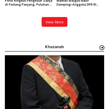
Polisi Ringkus Pengedar Ganja
Wawali Maigus Nasir
di Padang Panjang, Puluhan
Dampingi Anggota DPR RI
Paket Siap Edar Berhasil
Zigo Rolanda Tinjau Rencana
Diamankan
Pembangunan Jembatan
Kalawi dan Infrastruktur
Pascabanjir di Pauh
View More
Khazanah