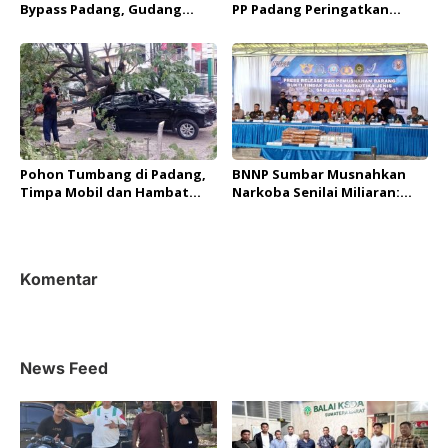
Bypass Padang, Gudang
PP Padang Peringatkan
Rongsokan Ludes Terbakar
Sanksi Berat Bagi Anggota
Terlibat Judi Online
Pohon Tumbang di Padang,
BNNP Sumbar Musnahkan
Timpa Mobil dan Hambat
Narkoba Senilai Miliaran:
Akses Jalan By Pass
Selamatkan Lebih dari 40
Ribu Jiwa!
Komentar
News Feed