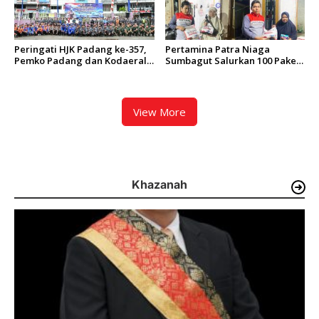
Peringati HJK Padang ke-357,
Pertamina Patra Niaga
Pemko Padang dan Kodaeral
Sumbagut Salurkan 100 Paket
II Gelar Baksos dan Aksi Bersih
Bantuan untuk Warga
Sungai Batang Arau
Terdampak Banjir di Padang
View More
Khazanah