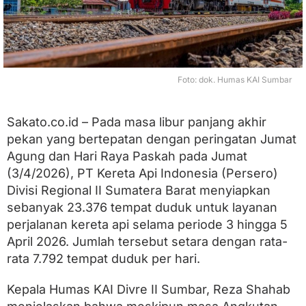
h
,
K
A
I
D
i
Foto: dok. Humas KAI Sumbar
v
r
e
Sakato.co.id – Pada masa libur panjang akhir
I
pekan yang bertepatan dengan peringatan Jumat
I
S
Agung dan Hari Raya Paskah pada Jumat
u
(3/4/2026), PT Kereta Api Indonesia (Persero)
m
b
Divisi Regional II Sumatera Barat menyiapkan
a
sebanyak 23.376 tempat duduk untuk layanan
r
perjalanan kereta api selama periode 3 hingga 5
S
e
April 2026. Jumlah tersebut setara dengan rata-
d
rata 7.792 tempat duduk per hari.
i
a
k
Kepala Humas KAI Divre II Sumbar, Reza Shahab
a