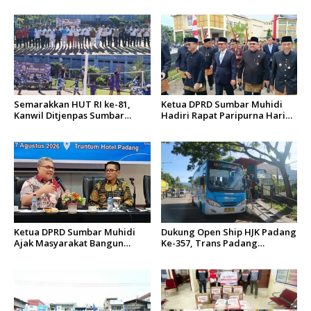
o
s
Semarakkan HUT RI ke-81,
Ketua DPRD Sumbar Muhidi
Kanwil Ditjenpas Sumbar
Hadiri Rapat Paripurna Hari
Gelar Kakanwil Cup di Rutan
Jadi Kota Padang Ke-357
Padang
Tahun
Ketua DPRD Sumbar Muhidi
Dukung Open Ship HJK Padang
Ajak Masyarakat Bangun
Ke-357, Trans Padang
Budaya Kewaspadaan Dini
Sesuaikan Rute Koridor 2 dan
4 Serta Berlakukan Tarif Rp1