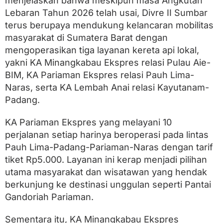
menjelaskan bahwa meskipun masa Angkutan
n
Lebaran Tahun 2026 telah usai, Divre II Sumbar
2
3
terus berupaya mendukung kelancaran mobilitas
R
masyarakat di Sumatera Barat dengan
i
b
mengoperasikan tiga layanan kereta api lokal,
u
yakni KA Minangkabau Ekspres relasi Pulau Aie-
T
BIM, KA Pariaman Ekspres relasi Pauh Lima-
e
m
Naras, serta KA Lembah Anai relasi Kayutanam-
p
Padang.
a
t
D
KA Pariaman Ekspres yang melayani 10
u
perjalanan setiap harinya beroperasi pada lintas
d
Pauh Lima-Padang-Pariaman-Naras dengan tarif
u
k
tiket Rp5.000. Layanan ini kerap menjadi pilihan
utama masyarakat dan wisatawan yang hendak
berkunjung ke destinasi unggulan seperti Pantai
Gandoriah Pariaman.
Sementara itu, KA Minangkabau Ekspres