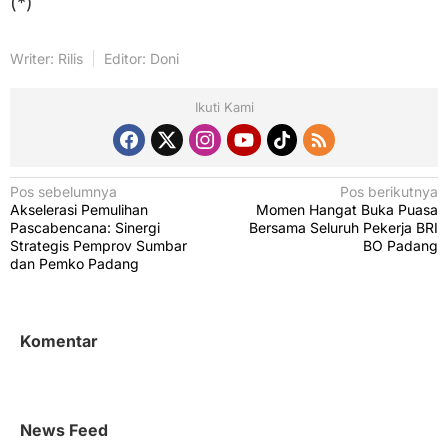
(*)
Writer: Rilis
Editor: Doni
Ikuti Kami
N
Pos sebelumnya
Pos berikutnya
Akselerasi Pemulihan
Momen Hangat Buka Puasa
a
Pascabencana: Sinergi
Bersama Seluruh Pekerja BRI
v
Strategis Pemprov Sumbar
BO Padang
dan Pemko Padang
i
g
a
Komentar
s
i
p
News Feed