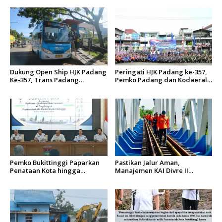
o
s
Dukung Open Ship HJK Padang
Peringati HJK Padang ke-357,
Ke-357, Trans Padang
Pemko Padang dan Kodaeral
Sesuaikan Rute Koridor 2 dan
II Gelar Baksos dan Aksi Bersih
4 Serta Berlakukan Tarif Rp1
Sungai Batang Arau
Pemko Bukittinggi Paparkan
Pastikan Jalur Aman,
Penataan Kota hingga
Manajemen KAI Divre II
Pengamanan Aset
Sumbar Inspeksi Langsung
Prasarana Kereta Api