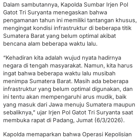
n
Dalam sambutannya, Kapolda Sumbar Irjen Pol
g
Gatot Tri Suryanta menegaskan bahwa
a
n
pengamanan tahun ini memiliki tantangan khusus,
S
mengingat kondisi infrastruktur di beberapa titik
i
a
Sumatera Barat yang belum optimal akibat
p
bencana alam beberapa waktu lalu.
A
m
a
“Kehadiran kita adalah wujud nyata hadirnya
n
negara di tengah masyarakat. Namun, kita harus
k
ingat bahwa beberapa waktu lalu musibah
a
n
menimpa Sumatera Barat. Masih ada beberapa
M
infrastruktur yang belum optimal digunakan, dan
u
ini tentu akan mempengaruhi arus mudik, baik
d
i
yang masuk dari Jawa menuju Sumatera maupun
k
sebaliknya,” ujar Irjen Pol Gatot Tri Suryanta saat
d
i
membuka rapat di Padang, Jumat (6/3/2026).
S
u
Kapolda memaparkan bahwa Operasi Kepolisian
m