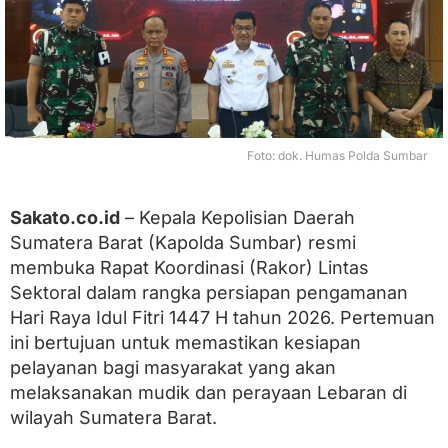
1
4
4
7
H
,
R
i
Foto: dok. Humas Polda Sumbar
b
u
a
Sakato.co.id
– Kepala Kepolisian Daerah
n
P
Sumatera Barat (Kapolda Sumbar) resmi
e
membuka Rapat Koordinasi (Rakor) Lintas
r
s
Sektoral dalam rangka persiapan pengamanan
o
Hari Raya Idul Fitri 1447 H tahun 2026. Pertemuan
n
ini bertujuan untuk memastikan kesiapan
e
l
pelayanan bagi masyarakat yang akan
G
melaksanakan mudik dan perayaan Lebaran di
a
b
wilayah Sumatera Barat.
u