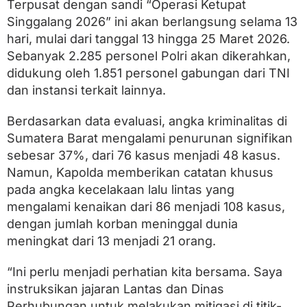
a
Terpusat dengan sandi “Operasi Ketupat
t
Singgalang 2026” ini akan berlangsung selama 13
e
hari, mulai dari tanggal 13 hingga 25 Maret 2026.
r
a
Sebanyak 2.285 personel Polri akan dikerahkan,
B
didukung oleh 1.851 personel gabungan dari TNI
a
dan instansi terkait lainnya.
r
a
t
Berdasarkan data evaluasi, angka kriminalitas di
Sumatera Barat mengalami penurunan signifikan
sebesar 37%, dari 76 kasus menjadi 48 kasus.
Namun, Kapolda memberikan catatan khusus
pada angka kecelakaan lalu lintas yang
mengalami kenaikan dari 86 menjadi 108 kasus,
dengan jumlah korban meninggal dunia
meningkat dari 13 menjadi 21 orang.
“Ini perlu menjadi perhatian kita bersama. Saya
instruksikan jajaran Lantas dan Dinas
Perhubungan untuk melakukan mitigasi di titik-