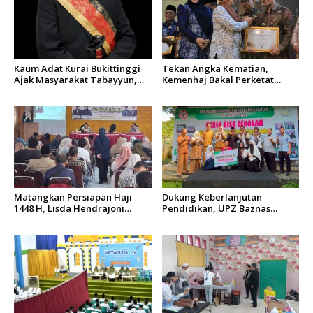
Kaum Adat Kurai Bukittinggi
Tekan Angka Kematian,
Ajak Masyarakat Tabayyun,
Kemenhaj Bakal Perketat
Dorong Musyawarah dan
Istitha’ah Kesehatan Jemaah
Kepastian Hukum Tanah
Haji 2027
Ulayat
Matangkan Persiapan Haji
Dukung Keberlanjutan
1448 H, Lisda Hendrajoni
Pendidikan, UPZ Baznas
Minta Kemenhaj Tingkatkan
Semen Padang Salurkan
Fasilitas dan Pengawasan
Beasiswa Senilai Rp305,5 Juta