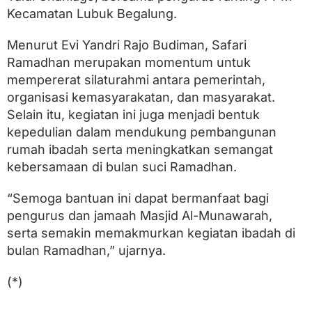
M
Kecamatan Lubuk Begalung.
u
n
a
Menurut Evi Yandri Rajo Budiman, Safari
w
Ramadhan merupakan momentum untuk
a
r
mempererat silaturahmi antara pemerintah,
a
organisasi kemasyarakatan, dan masyarakat.
h
Selain itu, kegiatan ini juga menjadi bentuk
P
a
kepedulian dalam mendukung pembangunan
g
rumah ibadah serta meningkatkan semangat
a
kebersamaan di bulan suci Ramadhan.
m
b
i
“Semoga bantuan ini dapat bermanfaat bagi
r
pengurus dan jamaah Masjid Al-Munawarah,
a
n
serta semakin memakmurkan kegiatan ibadah di
bulan Ramadhan,” ujarnya.
(*)