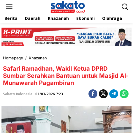
L
e
w
Berita
Daerah
Khazanah
Ekonomi
Olahraga
T
a
t
i
k
e
k
o
n
Homepage
/
Khazanah
S
t
a
e
Safari Ramadhan, Wakil Ketua DPRD
f
n
a
Sumbar Serahkan Bantuan untuk Masjid Al-
r
Munawarah Pagambiran
i
R
Sakato Indonesia
01/03/2026 7:23
a
m
a
d
h
a
n
,