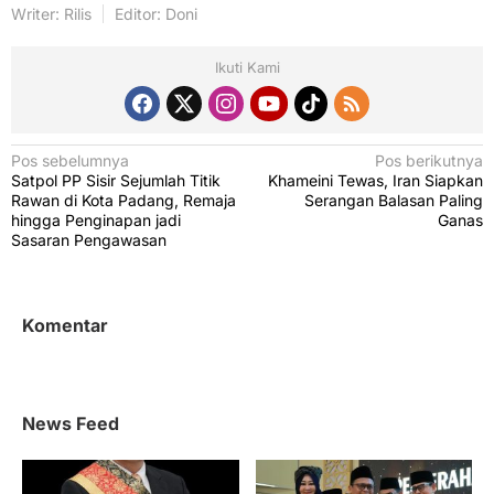
Writer: Rilis
Editor: Doni
Ikuti Kami
N
Pos sebelumnya
Pos berikutnya
Satpol PP Sisir Sejumlah Titik
Khameini Tewas, Iran Siapkan
a
Rawan di Kota Padang, Remaja
Serangan Balasan Paling
v
hingga Penginapan jadi
Ganas
Sasaran Pengawasan
i
g
a
Komentar
s
i
p
News Feed
o
s