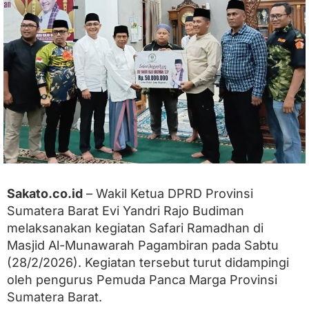
W
a
k
i
l
K
e
t
u
a
D
P
R
D
S
Sakato.co.id
– Wakil Ketua DPRD Provinsi
u
Sumatera Barat Evi Yandri Rajo Budiman
m
b
melaksanakan kegiatan Safari Ramadhan di
a
Masjid Al-Munawarah Pagambiran pada Sabtu
r
S
(28/2/2026). Kegiatan tersebut turut didampingi
e
oleh pengurus Pemuda Panca Marga Provinsi
r
Sumatera Barat.
a