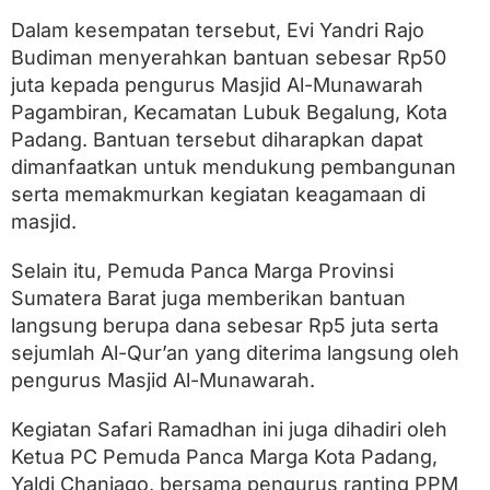
h
k
Dalam kesempatan tersebut, Evi Yandri Rajo
a
Budiman menyerahkan bantuan sebesar Rp50
n
B
juta kepada pengurus Masjid Al-Munawarah
a
Pagambiran, Kecamatan Lubuk Begalung, Kota
n
Padang. Bantuan tersebut diharapkan dapat
t
u
dimanfaatkan untuk mendukung pembangunan
a
serta memakmurkan kegiatan keagamaan di
n
u
masjid.
n
t
Selain itu, Pemuda Panca Marga Provinsi
u
Sumatera Barat juga memberikan bantuan
k
M
langsung berupa dana sebesar Rp5 juta serta
a
sejumlah Al-Qur’an yang diterima langsung oleh
s
j
pengurus Masjid Al-Munawarah.
i
d
Kegiatan Safari Ramadhan ini juga dihadiri oleh
A
Ketua PC Pemuda Panca Marga Kota Padang,
l
-
Yaldi Chaniago, bersama pengurus ranting PPM