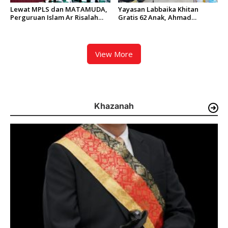
Lewat MPLS dan MATAMUDA,
Yayasan Labbaika Khitan
Perguruan Islam Ar Risalah
Gratis 62 Anak, Ahmad
Siapkan Murid Baru Jadi
Syamsir Arief: Bentuk Nyata
Generasi Unggul dan Mandiri
Implementasi Nilai Islam
View More
Khazanah