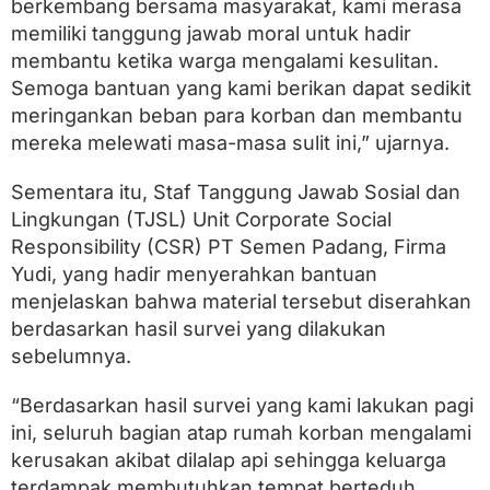
berkembang bersama masyarakat, kami merasa
t
u
memiliki tanggung jawab moral untuk hadir
a
membantu ketika warga mengalami kesulitan.
n
M
Semoga bantuan yang kami berikan dapat sedikit
a
meringankan beban para korban dan membantu
t
mereka melewati masa-masa sulit ini,” ujarnya.
e
r
i
Sementara itu, Staf Tanggung Jawab Sosial dan
a
Lingkungan (TJSL) Unit Corporate Social
l
d
Responsibility (CSR) PT Semen Padang, Firma
a
Yudi, yang hadir menyerahkan bantuan
n
menjelaskan bahwa material tersebut diserahkan
L
o
berdasarkan hasil survei yang dilakukan
g
sebelumnya.
i
s
t
“Berdasarkan hasil survei yang kami lakukan pagi
i
ini, seluruh bagian atap rumah korban mengalami
k
kerusakan akibat dilalap api sehingga keluarga
terdampak membutuhkan tempat berteduh