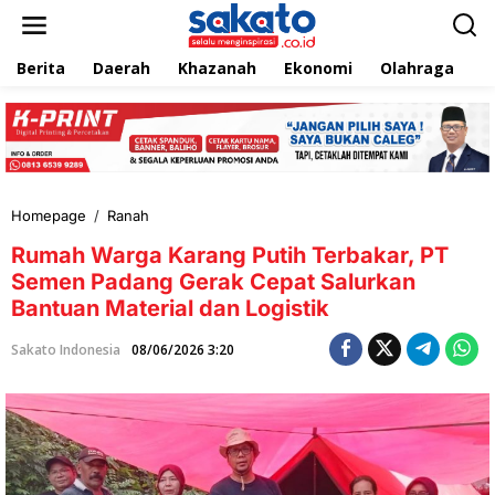
L
e
w
Berita
Daerah
Khazanah
Ekonomi
Olahraga
T
a
t
i
k
e
k
o
n
Homepage
/
Ranah
R
t
u
e
Rumah Warga Karang Putih Terbakar, PT
m
n
a
Semen Padang Gerak Cepat Salurkan
h
Bantuan Material dan Logistik
W
a
Sakato Indonesia
08/06/2026 3:20
r
g
a
K
a
r
a
n