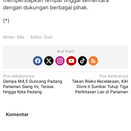
mempersiapkan tempat tinggal sementara
dengan dukungan berbagai pihak.
(*)
Writer: Rilis
Editor: Doni
Ikuti Kami
N
Pos sebelumnya
Pos berikutnya
Gempa M4,5 Guncang Padang
Tekan Risiko Kecelakaan, KAI
a
Pariaman Siang Ini, Terasa
Divre II Sumbar Tutup Tiga
v
hingga Kota Padang
Perlintasan Liar di Pariaman
i
g
Komentar
a
s