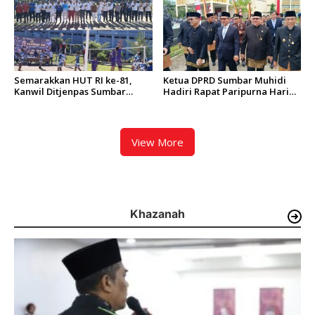
Semarakkan HUT RI ke-81,
Ketua DPRD Sumbar Muhidi
Kanwil Ditjenpas Sumbar
Hadiri Rapat Paripurna Hari
Gelar Kakanwil Cup di Rutan
Jadi Kota Padang Ke-357
Padang
Tahun
View More
Khazanah