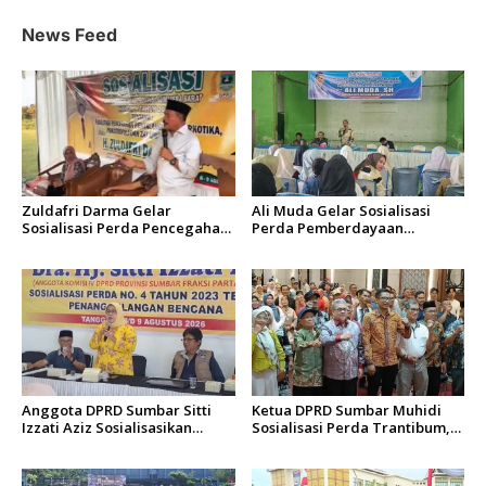
i
News Feed
p
o
s
Zuldafri Darma Gelar
Ali Muda Gelar Sosialisasi
Sosialisasi Perda Pencegahan
Perda Pemberdayaan
Narkoba di Nagari
Masyarakat dan
Parambahan
Pemerintahan Nagari di
Lembah Melintang Pasbar
Anggota DPRD Sumbar Sitti
Ketua DPRD Sumbar Muhidi
Izzati Aziz Sosialisasikan
Sosialisasi Perda Trantibum,
Perda Penanggulangan
Dorong Budaya Saling
Bencana kepada Masyarakat
Mengingatkan
Ketaping