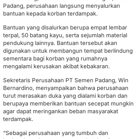
d
Padang, perusahaan langsung menyalurkan
a
n
bantuan kepada korban terdampak.
g
G
Bantuan yang disalurkan berupa empat lembar
e
r
terpal, 50 batang kayu, serta sejumlah material
a
pendukung lainnya. Bantuan tersebut akan
k
digunakan untuk membangun tempat berlindung
C
e
sementara bagi korban yang rumahnya
p
mengalami kerusakan akibat kebakaran.
a
t
S
Sekretaris Perusahaan PT Semen Padang, Win
a
Bernardino, menyampaikan bahwa perusahaan
l
turut merasakan duka yang dialami korban dan
u
r
berupaya memberikan bantuan secepat mungkin
k
agar dapat meringankan beban masyarakat
a
n
terdampak.
B
a
“Sebagai perusahaan yang tumbuh dan
n