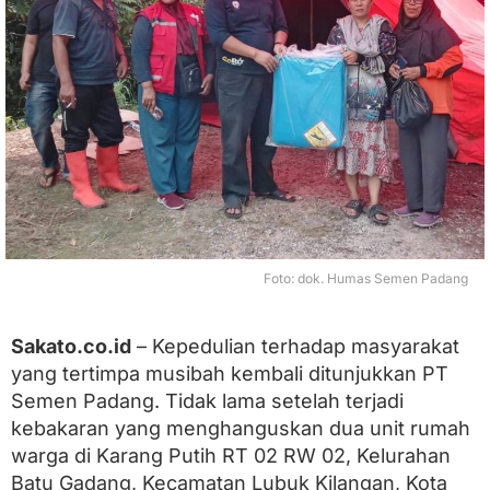
g
P
u
t
i
h
T
e
r
b
a
k
a
r
Foto: dok. Humas Semen Padang
,
P
T
Sakato.co.id
– Kepedulian terhadap masyarakat
S
yang tertimpa musibah kembali ditunjukkan PT
e
m
Semen Padang. Tidak lama setelah terjadi
e
kebakaran yang menghanguskan dua unit rumah
n
P
warga di Karang Putih RT 02 RW 02, Kelurahan
a
Batu Gadang, Kecamatan Lubuk Kilangan, Kota