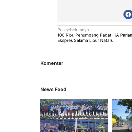
N
Pos sebelumnya
100 Ribu Penumpang Padati KA Paria
a
Ekspres Selama Libur Nataru
v
i
g
Komentar
a
s
i
News Feed
p
o
s