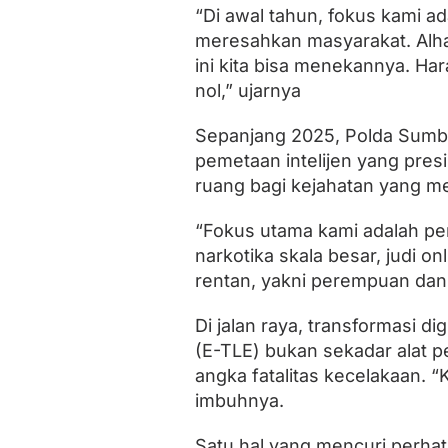
e
“Di awal tahun, fokus kami ad
a
meresahkan masyarakat. Alha
r
i
ini kita bisa menekannya. Har
f
nol,” ujarnya
a
n
Sepanjang 2025, Polda Sumbar
L
o
pemetaan intelijen yang pres
k
ruang bagi kejahatan yang me
a
l
“Fokus utama kami adalah pem
narkotika skala besar, judi o
rentan, yakni perempuan dan 
Di jalan raya, transformasi dig
(E-TLE) bukan sekadar alat 
angka fatalitas kecelakaan. “
imbuhnya.
Satu hal yang mencuri perhat