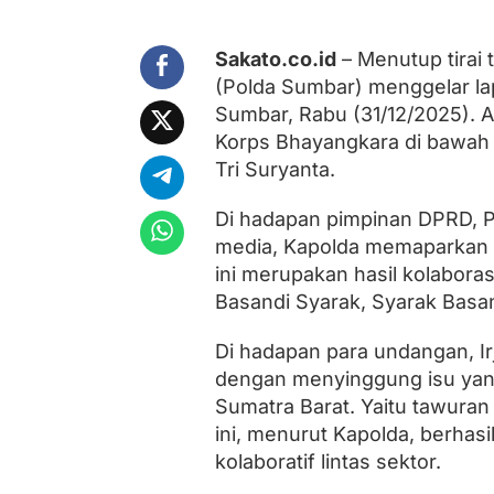
P
a
d
Sakato.co.id
– Menutup tirai 
u
(Polda Sumbar) menggelar la
k
a
Sumbar, Rabu (31/12/2025). A
n
Korps Bhayangkara di bawah 
K
e
Tri Suryanta.
t
e
Di hadapan pimpinan DPRD, 
g
media, Kapolda memaparkan 
a
s
ini merupakan hasil kolabora
a
Basandi Syarak, Syarak Basan
n
H
u
Di hadapan para undangan, I
k
dengan menyinggung isu yang
u
m
Sumatra Barat. Yaitu tawuran 
d
ini, menurut Kapolda, berhasil
a
kolaboratif lintas sektor.
n
K