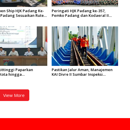
en Ship HJK Padang Ke-
Peringati HJK Padang ke-357,
s Padang Sesuaikan Rute
Pemko Padang dan Kodaeral II
dan 4 Serta Berlakukan
Gelar Baksos dan Aksi Bersih
Sungai Batang Arau
ittinggi Paparkan
Pastikan Jalur Aman, Manajemen
Kota hingga
KAI Divre II Sumbar Inspeksi
an Aset
Langsung Prasarana Kereta Api
View More