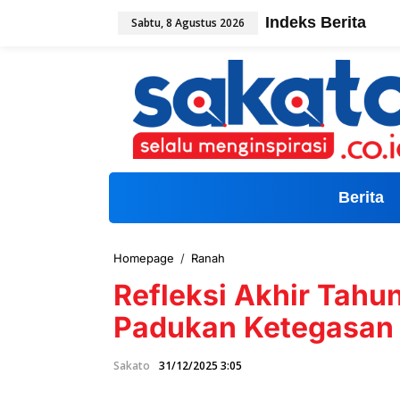
L
Indeks Berita
Sabtu, 8 Agustus 2026
e
w
a
t
i
k
e
k
o
n
t
Berita
e
n
Homepage
/
Ranah
R
e
Refleksi Akhir Tahu
f
l
Padukan Ketegasan 
e
k
s
Sakato
31/12/2025 3:05
i
A