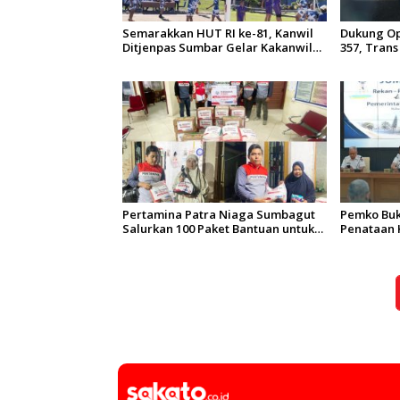
Semarakkan HUT RI ke-81, Kanwil
Dukung Op
Ditjenpas Sumbar Gelar Kakanwil
357, Tran
Cup di Rutan Padang
Koridor 2 
Tarif Rp1
Pertamina Patra Niaga Sumbagut
Pemko Buk
Salurkan 100 Paket Bantuan untuk
Penataan 
Warga Terdampak Banjir di
Pengaman
Padang