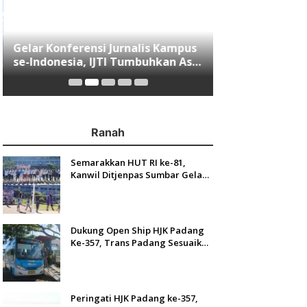
Gelar Konferensi Jurnalis Kampus
Menjawab Mobi
se-Indonesia, IJTI Tumbuhkan Asa
Minang, Indom
di Kalangan Jurnalis Muda di Era
Resmi Mengasp
Disruspi Digital
Ranah
Semarakkan HUT RI ke-81,
Kanwil Ditjenpas Sumbar Gelar
Kakanwil Cup di Rutan Padang
Dukung Open Ship HJK Padang
Ke-357, Trans Padang Sesuaikan
Rute Koridor 2 dan 4 Serta
Berlakukan Tarif Rp1
Peringati HJK Padang ke-357,