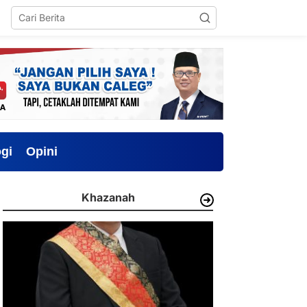
gi
Opini
Khazanah