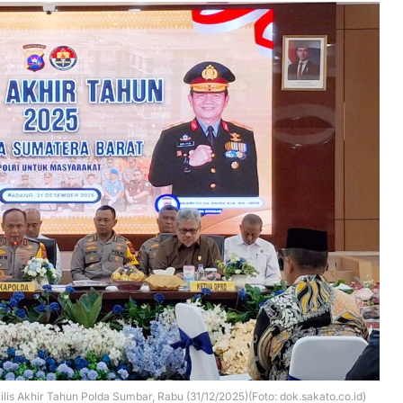
is Akhir Tahun Polda Sumbar, Rabu (31/12/2025)(Foto: dok.sakato.co.id)