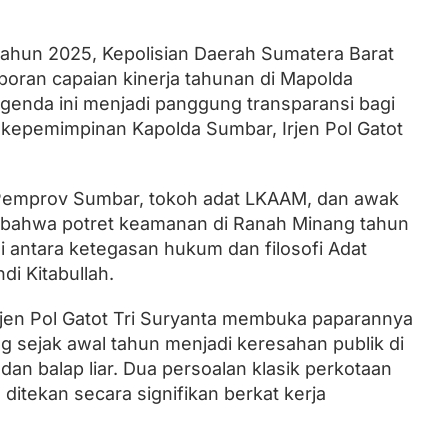
tahun 2025, Kepolisian Daerah Sumatera Barat
Lantik Ketua DPW dan DPD, Zulhas
poran capaian kinerja tahunan di Mapolda
Minta Kader PAN Sumbar Kompak
genda ini menjadi panggung transparansi bagi
kepemimpinan Kapolda Sumbar, Irjen Pol Gatot
Pemprov Sumbar, tokoh adat LKAAM, dan awak
bahwa potret keamanan di Ranah Minang tahun
si antara ketegasan hukum dan filosofi Adat
di Kitabullah.
rjen Pol Gatot Tri Suryanta membuka paparannya
 sejak awal tahun menjadi keresahan publik di
dan balap liar. Dua persoalan klasik perkotaan
 ditekan secara signifikan berkat kerja