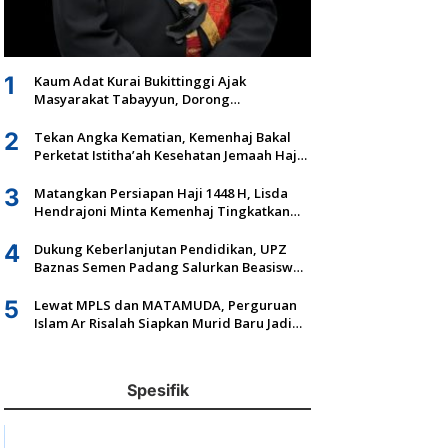
1
Kaum Adat Kurai Bukittinggi Ajak
Masyarakat Tabayyun, Dorong
Musyawarah dan Kepastian Hukum Tanah
Ulayat
2
Tekan Angka Kematian, Kemenhaj Bakal
Perketat Istitha’ah Kesehatan Jemaah Haji
2027
3
Matangkan Persiapan Haji 1448 H, Lisda
Hendrajoni Minta Kemenhaj Tingkatkan
Fasilitas dan Pengawasan
4
Dukung Keberlanjutan Pendidikan, UPZ
Baznas Semen Padang Salurkan Beasiswa
Senilai Rp305,5 Juta
5
Lewat MPLS dan MATAMUDA, Perguruan
Islam Ar Risalah Siapkan Murid Baru Jadi
Generasi Unggul dan Mandiri
Spesifik