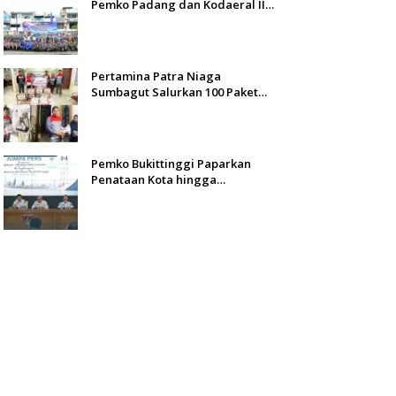
Pemko Padang dan Kodaeral II
Gelar Baksos dan Aksi Bersih
Sungai Batang Arau
Pertamina Patra Niaga
Sumbagut Salurkan 100 Paket
Bantuan untuk Warga
Terdampak Banjir di Padang
Pemko Bukittinggi Paparkan
Penataan Kota hingga
Pengamanan Aset