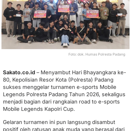
n
j
u
k
G
i
g
i
p
a
d
Foto: dok. Humas Polresta Padang
a
A
j
Sakato.co.id
– Menyambut Hari Bhayangkara ke-
a
80, Kepolisian Resor Kota (Polresta) Padang
n
g
sukses menggelar turnamen e-sports Mobile
R
Legends Polresta Padang Tahun 2026, sekaligus
o
menjadi bagian dari rangkaian road to e-sports
a
d
Mobile Legends Kapolri Cup.
t
o
Gelaran turnamen ini pun langsung disambut
E
-
positif oleh ratusan anak muda yang berasal dari