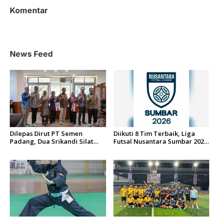
a
Komentar
s
i
p
News Feed
o
s
Dilepas Dirut PT Semen
Diikuti 8 Tim Terbaik, Liga
Padang, Dua Srikandi Silat
Futsal Nusantara Sumbar 2026
Sumbar Resmi Bawa Misi
Siap Digelar di Padang
Indonesia ke Vietnam