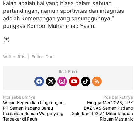
kalah adalah hal yang biasa dalam sebuah
pertandingan, namun sportivitas dan integritas
adalah kemenangan yang sesungguhnya,”
pungkas Kompol Muhammad Yasin.
(*)
Writer: Rilis
Editor: Doni
Ikuti Kami
N
Pos sebelumnya
Pos berikutnya
Wujud Kepedulian Lingkungan,
Hingga Mei 2026, UPZ
a
PT Semen Padang Bantu
BAZNAS Semen Padang
v
Perbaikan Rumah Warga yang
Salurkan Rp2,74 Miliar kepada
Terbakar di Pauh
Ribuan Mustahik
i
g