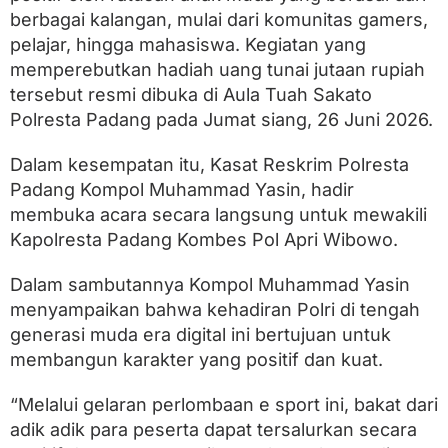
S
berbagai kalangan, mulai dari komunitas gamers,
p
o
pelajar, hingga mahasiswa. Kegiatan yang
r
memperebutkan hadiah uang tunai jutaan rupiah
t
tersebut resmi dibuka di Aula Tuah Sakato
s
M
Polresta Padang pada Jumat siang, 26 Juni 2026.
o
b
Dalam kesempatan itu, Kasat Reskrim Polresta
i
l
Padang Kompol Muhammad Yasin, hadir
e
membuka acara secara langsung untuk mewakili
L
Kapolresta Padang Kombes Pol Apri Wibowo.
e
g
e
Dalam sambutannya Kompol Muhammad Yasin
n
menyampaikan bahwa kehadiran Polri di tengah
d
s
generasi muda era digital ini bertujuan untuk
K
membangun karakter yang positif dan kuat.
a
p
o
“Melalui gelaran perlombaan e sport ini, bakat dari
l
adik adik para peserta dapat tersalurkan secara
r