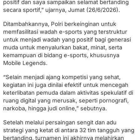
positif dan saya sampaikan selamat bertanding
i
C
secara sportif,” ujarnya, Jumat (26/6/2026).
u
p
Ditambahkannya, Polri berkeinginan untuk
2
0
memfasilitasi wadah e-sports yang terstruktur
2
untuk menjadi wadah yang positif bagi generasi
6
muda untuk menyalurkan bakat, minat, serta
d
i
kemampuan di bidang e-sports, khususnya
P
Mobile Legends.
o
l
r
“Selain menjadi ajang kompetisi yang sehat,
e
kegiatan ini juga dinilai efektif untuk mencegah
s
keterlibatan pemuda dalam aktivitas spekulatif di
t
a
ruang digital yang merusak, seperti pornografi,
P
narkoba, hingga judi online,” sebutnya.
a
d
a
Setelah melalui persaingan sengit dan adu
n
strategi yang ketat di antara 32 tim tangguh yang
g
bertanding, turnamen ini akhirnya melahirkan