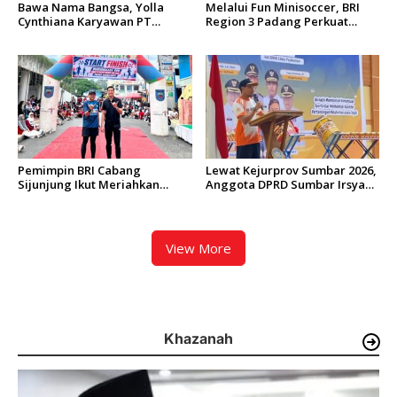
Bawa Nama Bangsa, Yolla
Melalui Fun Minisoccer, BRI
Cynthiana Karyawan PT
Region 3 Padang Perkuat
Semen Padang Tampil di
Sinergi dengan PT United
Festival Silat Internasional
Tractors
Hanoi
Pemimpin BRI Cabang
Lewat Kejurprov Sumbar 2026,
Sijunjung Ikut Meriahkan
Anggota DPRD Sumbar Irsyad
Bhayangkara Run 2026 di
Syafar Dorong Tenis Meja
Sawahlunto
Makin Memasyarakat di
Sumbar
View More
Khazanah