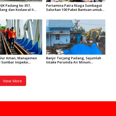
HJK Padang ke-357,
Pertamina Patra Niaga Sumbagut
ang dan Kodaeral II
Salurkan 100 Paket Bantuan untuk
os dan Aksi Bersih
Warga Terdampak Banjir di
tang Arau
Padang
Jalur Aman, Manajemen
Banjir Terjang Padang, Sejumlah
II Sumbar Inspeksi
Intake Perumda Air Minum
Prasarana Kereta Api
Tertimbun Material dan Distribusi
Air Terganggu
View More