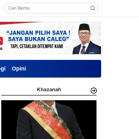
gi
Opini
Khazanah