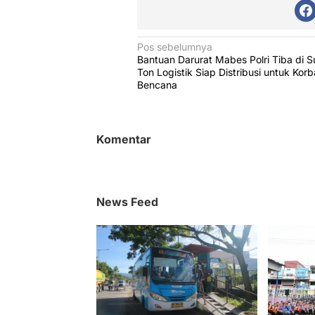
N
Pos sebelumnya
Bantuan Darurat Mabes Polri Tiba di S
a
Ton Logistik Siap Distribusi untuk Kor
v
Bencana
i
g
Komentar
a
s
i
News Feed
p
o
s