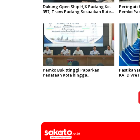
Dukung Open Ship HJK Padang Ke-
Peringati 
357, Trans Padang Sesuaikan Rute
Pemko Pad
Koridor 2 dan 4 Serta Berlakukan
Gelar Baks
Tarif Rp1
Sungai Ba
Pemko Bukittinggi Paparkan
Pastikan 
Penataan Kota hingga
KAI Divre 
Pengamanan Aset
Langsung 