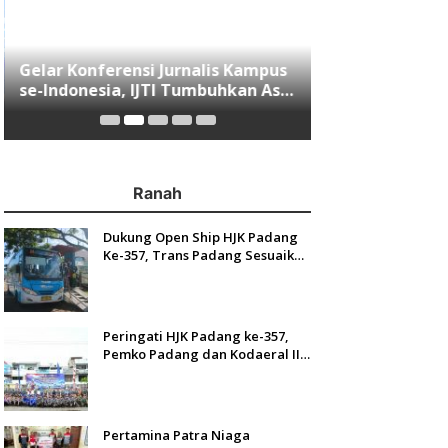
Gelar Konferensi Jurnalis Kampus
Menjawab Mobi
se-Indonesia, IJTI Tumbuhkan Asa
Minang, Indom
di Kalangan Jurnalis Muda di Era
Resmi Mengasp
Disruspi Digital
Ranah
Dukung Open Ship HJK Padang
Ke-357, Trans Padang Sesuaikan
Rute Koridor 2 dan 4 Serta
Berlakukan Tarif Rp1
Peringati HJK Padang ke-357,
Pemko Padang dan Kodaeral II
Gelar Baksos dan Aksi Bersih
Sungai Batang Arau
Pertamina Patra Niaga