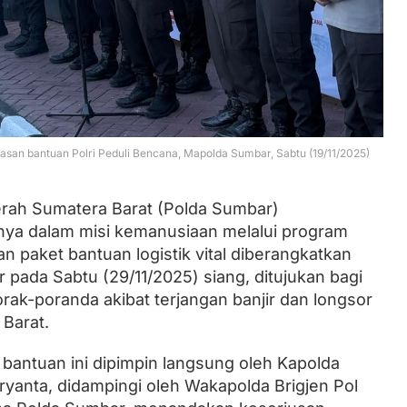
Lantik Ketua DPW dan DPD, Zulhas
Minta Kader PAN Sumbar Kompak
asan bantuan Polri Peduli Bencana, Mapolda Sumbar, Sabtu (19/11/2025)
erah Sumatera Barat (Polda Sumbar)
ya dalam misi kemanusiaan melalui program
an paket bantuan logistik vital diberangkatkan
pada Sabtu (29/11/2025) siang, ditujukan bagi
ak-poranda akibat terjangan banjir dan longsor
 Barat.
ntuan ini dipimpin langsung oleh Kapolda
uryanta, didampingi oleh Wakapolda Brigjen Pol