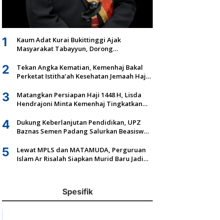
1
Kaum Adat Kurai Bukittinggi Ajak
Masyarakat Tabayyun, Dorong
Musyawarah dan Kepastian Hukum Tanah
Ulayat
2
Tekan Angka Kematian, Kemenhaj Bakal
Perketat Istitha’ah Kesehatan Jemaah Haji
2027
3
Matangkan Persiapan Haji 1448 H, Lisda
Hendrajoni Minta Kemenhaj Tingkatkan
Fasilitas dan Pengawasan
4
Dukung Keberlanjutan Pendidikan, UPZ
Baznas Semen Padang Salurkan Beasiswa
Senilai Rp305,5 Juta
5
Lewat MPLS dan MATAMUDA, Perguruan
Islam Ar Risalah Siapkan Murid Baru Jadi
Generasi Unggul dan Mandiri
Spesifik