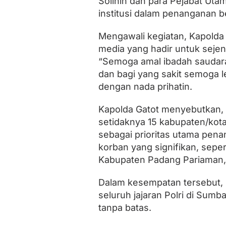
Solihin dan para Pejabat Ut
e
institusi dalam penanganan 
m
a
n
Mengawali kegiatan, Kapolda
u
media yang hadir untuk sej
s
i
“Semoga amal ibadah saudara
a
dan bagi yang sakit semoga l
a
n
dengan nada prihatin.
P
o
Kapolda Gatot menyebutkan, b
l
setidaknya 15 kabupaten/kota
r
i
sebagai prioritas utama pena
P
korban yang signifikan, sepe
e
d
Kabupaten Padang Pariaman,
u
l
Dalam kesempatan tersebut, 
i
seluruh jajaran Polri di Sumb
B
e
tanpa batas.
n
c