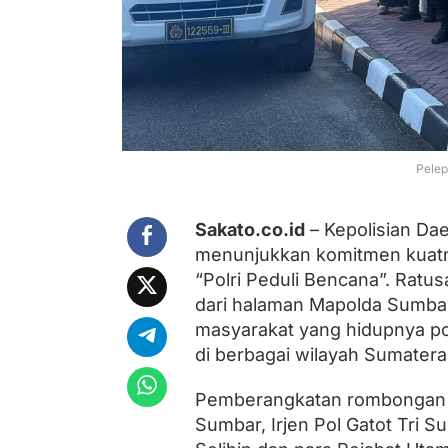
a
p
o
l
d
a
S
u
m
b
Pelep
a
r
L
Sakato.co.id
– Kepolisian Da
e
menunjukkan komitmen kuatn
p
a
“Polri Peduli Bencana”. Ratus
s
dari halaman Mapolda Sumbar 
B
masyarakat yang hidupnya por
a
n
di berbagai wilayah Sumatera
t
u
Pemberangkatan rombongan ba
a
n
Sumbar, Irjen Pol Gatot Tri S
K