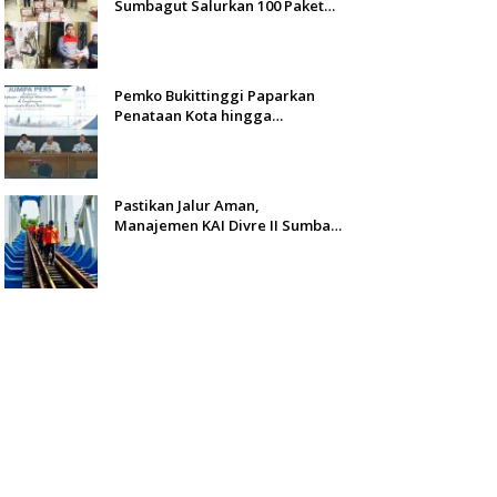
Sumbagut Salurkan 100 Paket
Bantuan untuk Warga
Terdampak Banjir di Padang
Pemko Bukittinggi Paparkan
Penataan Kota hingga
Pengamanan Aset
Pastikan Jalur Aman,
Manajemen KAI Divre II Sumbar
Inspeksi Langsung Prasarana
Kereta Api