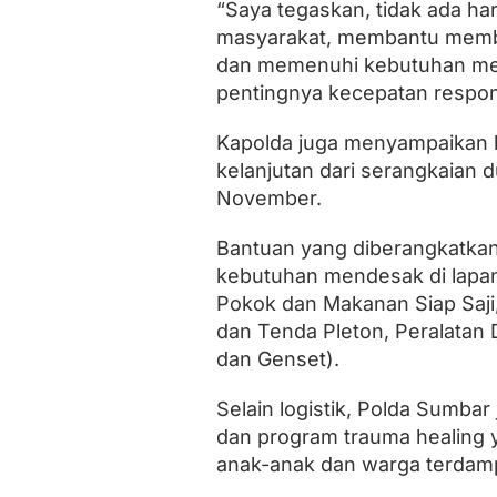
“Saya tegaskan, tidak ada hari
a
n
masyarakat, membantu membe
a
dan memenuhi kebutuhan men
pentingnya kecepatan respons
Kapolda juga menyampaikan b
kelanjutan dari serangkaian 
November.
Bantuan yang diberangkatkan 
kebutuhan mendesak di lapang
Pokok dan Makanan Siap Saji
dan Tenda Pleton, Peralatan 
dan Genset).
Selain logistik, Polda Sumba
dan program trauma healing 
anak-anak dan warga terdam