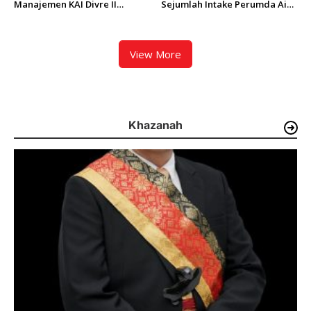
Manajemen KAI Divre II
Sejumlah Intake Perumda Air
Sumbar Inspeksi Langsung
Minum Tertimbun Material
Prasarana Kereta Api
dan Distribusi Air Terganggu
View More
Khazanah