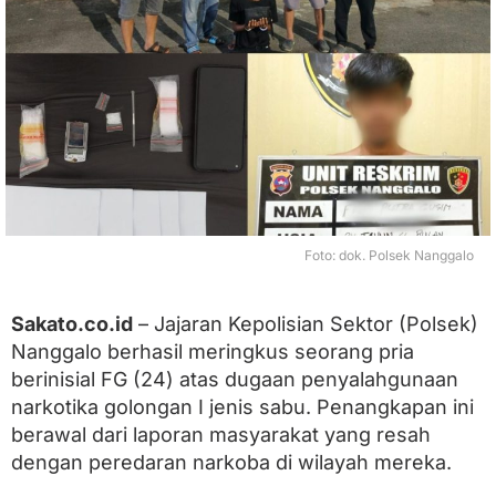
i
n
g
k
u
s
P
e
n
g
e
d
Foto: dok. Polsek Nanggalo
a
r
S
a
Sakato.co.id
– Jajaran Kepolisian Sektor (Polsek)
b
Nanggalo berhasil meringkus seorang pria
u
berinisial FG (24) atas dugaan penyalahgunaan
d
i
narkotika golongan I jenis sabu. Penangkapan ini
K
berawal dari laporan masyarakat yang resah
e
l
dengan peredaran narkoba di wilayah mereka.
u