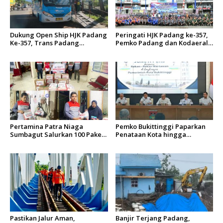
Dukung Open Ship HJK Padang
Peringati HJK Padang ke-357,
Ke-357, Trans Padang
Pemko Padang dan Kodaeral
Sesuaikan Rute Koridor 2 dan
II Gelar Baksos dan Aksi Bersih
4 Serta Berlakukan Tarif Rp1
Sungai Batang Arau
Pertamina Patra Niaga
Pemko Bukittinggi Paparkan
Sumbagut Salurkan 100 Paket
Penataan Kota hingga
Bantuan untuk Warga
Pengamanan Aset
Terdampak Banjir di Padang
Pastikan Jalur Aman,
Banjir Terjang Padang,