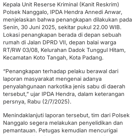
r
Kepala Unit Reserse Kriminal (Kanit Reskrim)
a
Polsek Nanggalo, IPDA Hendra Annedi Anwar,
h
a
menjelaskan bahwa penangkapan dilakukan pada
n
Senin, 30 Juni 2025, sekitar pukul 22.00 WIB.
D
a
Lokasi penangkapan berada di depan sebuah
d
rumah di Jalan DPRD VII, depan balai warga
o
RT/RW 03/08, Kelurahan Dadok Tunggul Hitam,
k
Kecamatan Koto Tangah, Kota Padang.
“Penangkapan terhadap pelaku berawal dari
laporan masyarakat mengenai adanya
penyalahgunaan narkotika jenis sabu di daerah
tersebut,” ujar IPDA Hendra, dalam keterangan
persnya, Rabu (2/7/2025).
Menindaklanjuti laporan tersebut, tim dari Polsek
Nanggalo segera melakukan penyelidikan dan
pemantauan. Petugas kemudian mencurigai