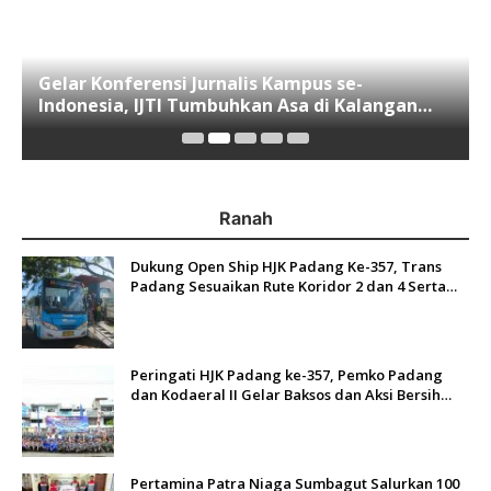
Gelar Konferensi Jurnalis Kampus se-
Indonesia, IJTI Tumbuhkan Asa di Kalangan
Jurnalis Muda di Era Disruspi Digital
Ranah
Dukung Open Ship HJK Padang Ke-357, Trans
Padang Sesuaikan Rute Koridor 2 dan 4 Serta
Berlakukan Tarif Rp1
Peringati HJK Padang ke-357, Pemko Padang
dan Kodaeral II Gelar Baksos dan Aksi Bersih
Sungai Batang Arau
Pertamina Patra Niaga Sumbagut Salurkan 100