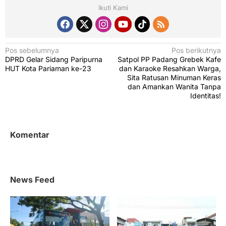
Ikuti Kami
N
Pos sebelumnya
Pos berikutnya
DPRD Gelar Sidang Paripurna
Satpol PP Padang Grebek Kafe
a
HUT Kota Pariaman ke-23
dan Karaoke Resahkan Warga,
v
Sita Ratusan Minuman Keras
dan Amankan Wanita Tanpa
i
Identitas!
g
a
s
Komentar
i
p
o
News Feed
s