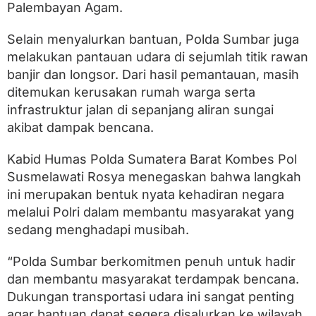
n
Palembayan Agam.
k
e
Selain menyalurkan bantuan, Polda Sumbar juga
L
o
melakukan pantauan udara di sejumlah titik rawan
k
banjir dan longsor. Dari hasil pemantauan, masih
a
ditemukan kerusakan rumah warga serta
s
i
infrastruktur jalan di sepanjang aliran sungai
B
akibat dampak bencana.
a
n
j
Kabid Humas Polda Sumatera Barat Kombes Pol
i
Susmelawati Rosya menegaskan bahwa langkah
r
ini merupakan bentuk nyata kehadiran negara
d
i
melalui Polri dalam membantu masyarakat yang
A
sedang menghadapi musibah.
g
a
m
“Polda Sumbar berkomitmen penuh untuk hadir
dan membantu masyarakat terdampak bencana.
Dukungan transportasi udara ini sangat penting
agar bantuan dapat segera disalurkan ke wilayah