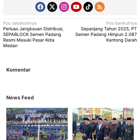
N
Pos sebelumnya
Pos berikutnya
Perluas Jangkauan Distribusi,
Sepanjang Tahun 2025, PT
a
SEPABLOCK Semen Padang
Semen Padang Himpun 2.087
v
Resmi Masuki Pasar Kota
Kantong Darah
Medan
i
g
a
Komentar
s
i
p
News Feed
o
s