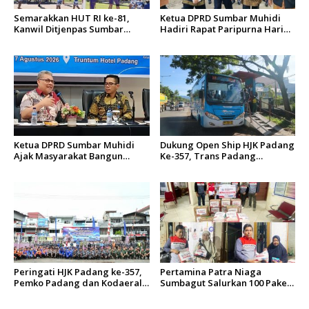
Semarakkan HUT RI ke-81,
Ketua DPRD Sumbar Muhidi
Kanwil Ditjenpas Sumbar
Hadiri Rapat Paripurna Hari
Gelar Kakanwil Cup di Rutan
Jadi Kota Padang Ke-357
Padang
Tahun
Ketua DPRD Sumbar Muhidi
Dukung Open Ship HJK Padang
Ajak Masyarakat Bangun
Ke-357, Trans Padang
Budaya Kewaspadaan Dini
Sesuaikan Rute Koridor 2 dan
4 Serta Berlakukan Tarif Rp1
Peringati HJK Padang ke-357,
Pertamina Patra Niaga
Pemko Padang dan Kodaeral
Sumbagut Salurkan 100 Paket
II Gelar Baksos dan Aksi Bersih
Bantuan untuk Warga
Sungai Batang Arau
Terdampak Banjir di Padang