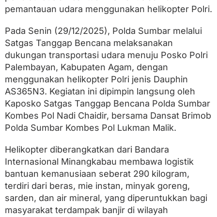
S
pemantauan udara menggunakan helikopter Polri.
a
l
u
Pada Senin (29/12/2025), Polda Sumbar melalui
r
Satgas Tanggap Bencana melaksanakan
k
a
dukungan transportasi udara menuju Posko Polri
n
Palembayan, Kabupaten Agam, dengan
B
menggunakan helikopter Polri jenis Dauphin
a
n
AS365N3. Kegiatan ini dipimpin langsung oleh
t
Kaposko Satgas Tanggap Bencana Polda Sumbar
u
a
Kombes Pol Nadi Chaidir, bersama Dansat Brimob
n
Polda Sumbar Kombes Pol Lukman Malik.
K
e
Helikopter diberangkatkan dari Bandara
m
a
Internasional Minangkabau membawa logistik
n
bantuan kemanusiaan seberat 290 kilogram,
u
s
terdiri dari beras, mie instan, minyak goreng,
i
sarden, dan air mineral, yang diperuntukkan bagi
a
masyarakat terdampak banjir di wilayah
a