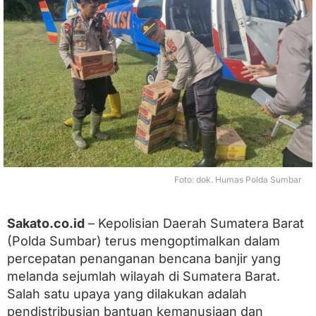
m
a
l
k
a
n
D
u
k
u
n
g
a
n
Foto: dok. Humas Polda Sumbar
U
d
a
Sakato.co.id
– Kepolisian Daerah Sumatera Barat
r
(Polda Sumbar) terus mengoptimalkan dalam
a
u
percepatan penanganan bencana banjir yang
n
melanda sejumlah wilayah di Sumatera Barat.
t
u
Salah satu upaya yang dilakukan adalah
k
pendistribusian bantuan kemanusiaan dan