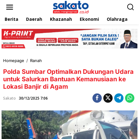
L
e
w
Berita
Daerah
Khazanah
Ekonomi
Olahraga
T
a
t
i
k
e
k
o
n
Homepage
/
Ranah
P
t
o
e
Polda Sumbar Optimalkan Dukungan Udara
l
n
d
untuk Salurkan Bantuan Kemanusiaan ke
a
Lokasi Banjir di Agam
S
u
Sakato
30/12/2025 7:06
m
b
a
r
O
p
t
i