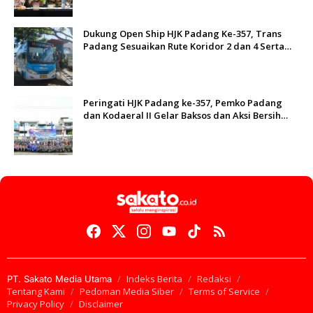
Dukung Open Ship HJK Padang Ke-357, Trans
Padang Sesuaikan Rute Koridor 2 dan 4 Serta
Berlakukan Tarif Rp1
Peringati HJK Padang ke-357, Pemko Padang
dan Kodaeral II Gelar Baksos dan Aksi Bersih
Sungai Batang Arau
Indeks Berita
Redaksi
PT. Sakato Media Utama
Tentang Kami
Pedoman Media Siber
Terms of Service
Privacy Policy
Disclaimer