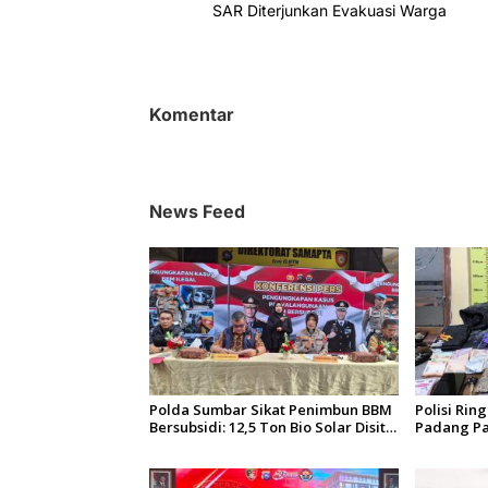
a
SAR Diterjunkan Evakuasi Warga
v
i
g
Komentar
a
s
i
News Feed
p
o
s
Polda Sumbar Sikat Penimbun BBM
Polisi Rin
Bersubsidi: 12,5 Ton Bio Solar Disita,
Padang Pa
7 Orang Jadi Tersangka
Siap Edar