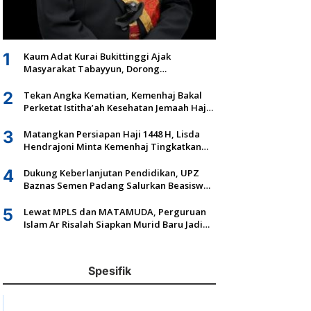
1
Kaum Adat Kurai Bukittinggi Ajak
Masyarakat Tabayyun, Dorong
Musyawarah dan Kepastian Hukum Tanah
Ulayat
2
Tekan Angka Kematian, Kemenhaj Bakal
Perketat Istitha’ah Kesehatan Jemaah Haji
2027
3
Matangkan Persiapan Haji 1448 H, Lisda
Hendrajoni Minta Kemenhaj Tingkatkan
Fasilitas dan Pengawasan
4
Dukung Keberlanjutan Pendidikan, UPZ
Baznas Semen Padang Salurkan Beasiswa
Senilai Rp305,5 Juta
5
Lewat MPLS dan MATAMUDA, Perguruan
Islam Ar Risalah Siapkan Murid Baru Jadi
Generasi Unggul dan Mandiri
Spesifik