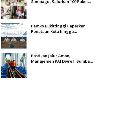
Sumbagut Salurkan 100 Paket
Bantuan untuk Warga
Terdampak Banjir di Padang
Pemko Bukittinggi Paparkan
Penataan Kota hingga
Pengamanan Aset
Pastikan Jalur Aman,
Manajemen KAI Divre II Sumbar
Inspeksi Langsung Prasarana
Kereta Api