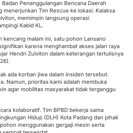
a, Badan Penanggulangan Bencana Daerah
 menerjunkan Tim Rescue ke lokasi. Kalaksa
lviton, memimpin langsung operasi
ampingi Kabid KL.
in kencang malam ini, satu pohon Lansano
gnifikan karena menghambat akses jalan raya
” ujar Hendri Zulviton dalam keterangan tertulisnya
26).
k ada korban jiwa dalam insiden tersebut.
jiwa. Namun, prioritas kami adalah membuka
in agar mobilitas masyarakat tidak terganggu
cara kolaboratif. Tim BPBD bekerja sama
Lingkungan Hidup (DLH) Kota Padang dan pihak
 pohon menggunakan gergaji mesin serta
g sempat tersendat.