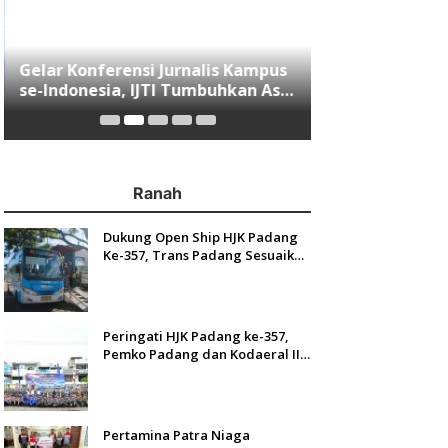
Gelar Konferensi Jurnalis Kampus
Menjawab Mobi
se-Indonesia, IJTI Tumbuhkan Asa
Minang, Indom
di Kalangan Jurnalis Muda di Era
Resmi Mengasp
Disruspi Digital
Ranah
Dukung Open Ship HJK Padang
Ke-357, Trans Padang Sesuaikan
Rute Koridor 2 dan 4 Serta
Berlakukan Tarif Rp1
Peringati HJK Padang ke-357,
Pemko Padang dan Kodaeral II
Gelar Baksos dan Aksi Bersih
Sungai Batang Arau
Pertamina Patra Niaga