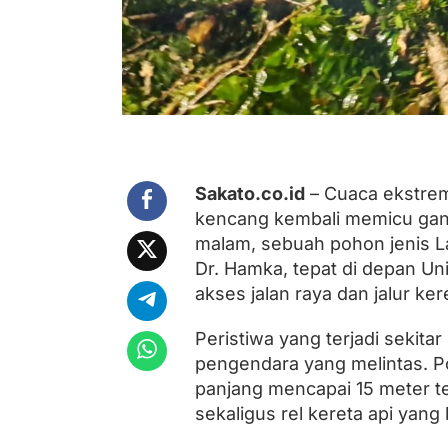
m
k
a
d
a
n
J
a
l
u
r
Sakato.co.id
– Cuaca ekstrem
K
kencang kembali memicu gang
e
r
malam, sebuah pohon jenis L
e
Dr. Hamka, tepat di depan Un
t
akses jalan raya dan jalur ker
a
A
p
Peristiwa yang terjadi sekit
i
pengendara yang melintas. P
d
i
panjang mencapai 15 meter t
P
sekaligus rel kereta api yang
a
d