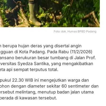
Lantik Ketua DPW dan DPD, Zulhas
Minta Kader PAN Sumbar Kompak
Foto: dok. Humas BPBD Padang
 berupa hujan deras yang disertai angin
guan di Kota Padang. Pada Rabu (11/2/2026)
ansano berukuran besar tumbang di Jalan Prof.
iversitas Syedza Santika, yang mengakibatkan
eta api sempat terputus total.
ar pukul 22.30 WIB ini mengejutkan warga dan
ohon dengan diameter sekitar 60 sentimeter dan
ersebut melintang, menutup badan jalan utama
 berada di kawasan tersebut.