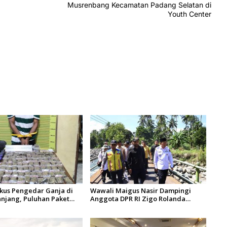
Musrenbang Kecamatan Padang Selatan di
Youth Center
gkus Pengedar Ganja di
Wawali Maigus Nasir Dampingi
njang, Puluhan Paket
Anggota DPR RI Zigo Rolanda
 Berhasil Diamankan
Tinjau Rencana Pembangunan
Jembatan Kalawi dan Infrastruktur
Pascabanjir di Pauh