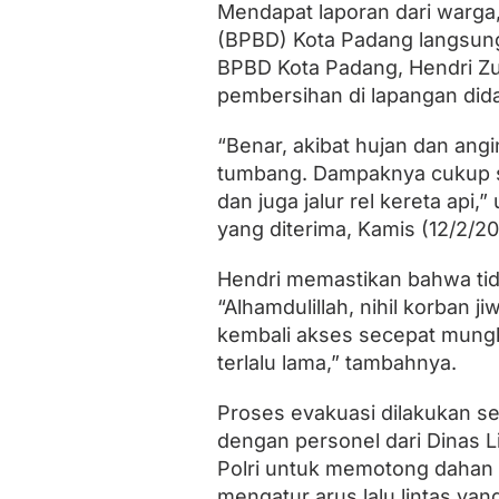
a
Mendapat laporan dari warg
n
(BPBD) Kota Padang langsung
g
BPBD Kota Padang, Hendri Zu
pembersihan di lapangan did
“Benar, akibat hujan dan ang
tumbang. Dampaknya cukup si
dan juga jalur rel kereta api,
yang diterima, Kamis (12/2/20
Hendri memastikan bahwa tida
“Alhamdulillah, nihil korban 
kembali akses secepat mungk
terlalu lama,” tambahnya.
Proses evakuasi dilakukan se
dengan personel dari Dinas 
Polri untuk memotong dahan
mengatur arus lalu lintas yan