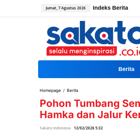
L
Indeks Berita
Jumat, 7 Agustus 2026
e
w
a
t
i
k
e
k
o
n
t
Berita
e
n
Homepage
/
Berita
P
o
Pohon Tumbang Sem
h
o
Hamka dan Jalur Ker
n
T
u
Sakato Indonesia
12/02/2026 5:32
m
b