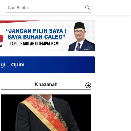
gi
Opini
Khazanah