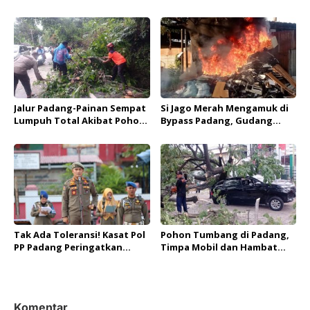
Kursi Kereta per Hari
Ditangkap Tim Resmob
Polda Sumbar
Jalur Padang-Painan Sempat
Si Jago Merah Mengamuk di
Lumpuh Total Akibat Pohon
Bypass Padang, Gudang
Tumbang, BPBD Pastikan
Rongsokan Ludes Terbakar
Tidak Ada Korban Jiwa
Tak Ada Toleransi! Kasat Pol
Pohon Tumbang di Padang,
PP Padang Peringatkan
Timpa Mobil dan Hambat
Sanksi Berat Bagi Anggota
Akses Jalan By Pass
Terlibat Judi Online
Komentar