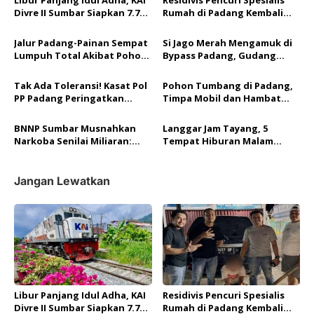
i
Divre II Sumbar Siapkan 7.792
Rumah di Padang Kembali
Kursi Kereta per Hari
Ditangkap Tim Resmob
p
Polda Sumbar
Jalur Padang-Painan Sempat
Si Jago Merah Mengamuk di
o
Lumpuh Total Akibat Pohon
Bypass Padang, Gudang
Tumbang, BPBD Pastikan
Rongsokan Ludes Terbakar
s
Tidak Ada Korban Jiwa
Tak Ada Toleransi! Kasat Pol
Pohon Tumbang di Padang,
PP Padang Peringatkan
Timpa Mobil dan Hambat
Sanksi Berat Bagi Anggota
Akses Jalan By Pass
Terlibat Judi Online
BNNP Sumbar Musnahkan
Langgar Jam Tayang, 5
Narkoba Senilai Miliaran:
Tempat Hiburan Malam
Selamatkan Lebih dari 40
Dibubarkan, 18 Muda-Mudi
Ribu Jiwa!
Ditertibkan
Jangan Lewatkan
Libur Panjang Idul Adha, KAI
Residivis Pencuri Spesialis
Divre II Sumbar Siapkan 7.792
Rumah di Padang Kembali