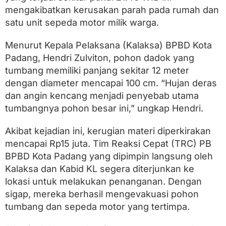
M
mengakibatkan kerusakan parah pada rumah dan
o
t
satu unit sepeda motor milik warga.
o
r
Menurut Kepala Pelaksana (Kalaksa) BPBD Kota
W
a
Padang, Hendri Zulviton, pohon dadok yang
r
tumbang memiliki panjang sekitar 12 meter
g
dengan diameter mencapai 100 cm. “Hujan deras
a
R
dan angin kencang menjadi penyebab utama
u
tumbangnya pohon besar ini,” ungkap Hendri.
s
a
k
Akibat kejadian ini, kerugian materi diperkirakan
P
mencapai Rp15 juta. Tim Reaksi Cepat (TRC) PB
a
BPBD Kota Padang yang dipimpin langsung oleh
r
a
Kalaksa dan Kabid KL segera diterjunkan ke
h
lokasi untuk melakukan penanganan. Dengan
sigap, mereka berhasil mengevakuasi pohon
tumbang dan sepeda motor yang tertimpa.