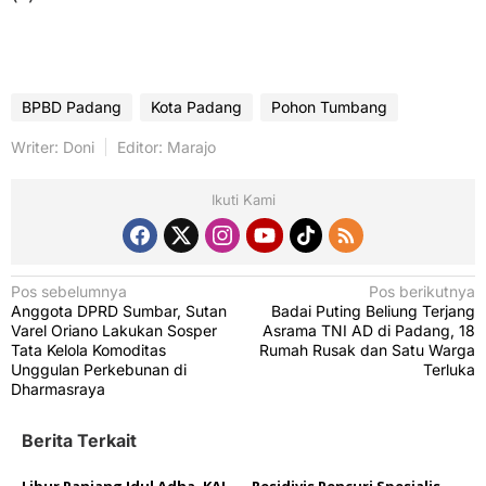
BPBD Padang
Kota Padang
Pohon Tumbang
Writer: Doni
Editor: Marajo
Ikuti Kami
N
Pos sebelumnya
Pos berikutnya
Anggota DPRD Sumbar, Sutan
Badai Puting Beliung Terjang
a
Varel Oriano Lakukan Sosper
Asrama TNI AD di Padang, 18
v
Tata Kelola Komoditas
Rumah Rusak dan Satu Warga
Unggulan Perkebunan di
Terluka
i
Dharmasraya
g
Berita Terkait
a
s
Libur Panjang Idul Adha, KAI
Residivis Pencuri Spesialis