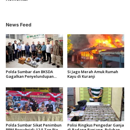
News Feed
Polda Sumbar dan BKSDA
Si Jago Merah Amuk Rumah
Gagalkan Penyelundupan
Kayu di Kuranji
Puluhan Beo Mentawai di
Bungus
Polda Sumbar Sikat Penimbun
Polisi Ringkus Pengedar Ganja
BBM Bersubsidi: 12,5 Ton Bio
di Padang Panjang, Puluhan