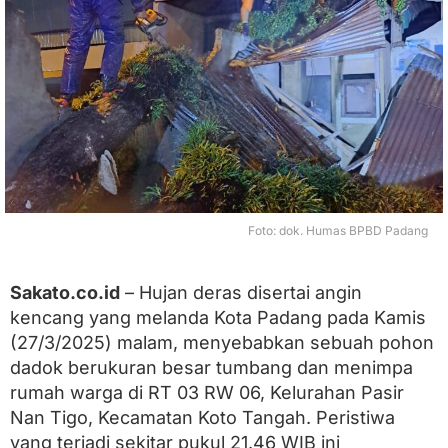
n
g
d
i
P
a
s
i
r
J
a
m
Foto: dok. Humas BPBD Padang
b
a
k
,
Sakato.co.id
– Hujan deras disertai angin
R
kencang yang melanda Kota Padang pada Kamis
u
(27/3/2025) malam, menyebabkan sebuah pohon
m
a
dadok berukuran besar tumbang dan menimpa
h
rumah warga di RT 03 RW 06, Kelurahan Pasir
d
a
Nan Tigo, Kecamatan Koto Tangah. Peristiwa
n
yang terjadi sekitar pukul 21.46 WIB ini