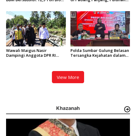
Solar Disita, 7 Orang Jadi
Paket Siap Edar Berhasil
Tersangka
Diamankan
Wawali Maigus Nasir
Polda Sumbar Gulung Belasan
Dampingi Anggota DPR RI
Tersangka Kejahatan dalam
Zigo Rolanda Tinjau Rencana
Operasi Pekat dan Sikat
Pembangunan Jembatan
Singgalang 2026
Kalawi dan Infrastruktur
Pascabanjir di Pauh
View More
Khazanah