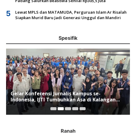
Padang Salurkan Beasiswa Senilai Rp305,5 Juta
5
Lewat MPLS dan MATAMUDA, Perguruan Islam Ar Risalah
Siapkan Murid Baru Jadi Generasi Unggul dan Mandiri
Spesifik
Gelar Konferensi Jurnalis Kampus se-
Indonesia, IJTI Tumbuhkan Asa di Kalangan
Jurnalis Muda di Era Disruspi Digital
Ranah