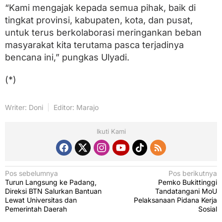
“Kami mengajak kepada semua pihak, baik di
tingkat provinsi, kabupaten, kota, dan pusat,
untuk terus berkolaborasi meringankan beban
masyarakat kita terutama pasca terjadinya
bencana ini,” pungkas Ulyadi.
(*)
Writer: Doni
Editor: Marajo
Ikuti Kami
N
Pos sebelumnya
Pos berikutnya
Turun Langsung ke Padang,
Pemko Bukittinggi
a
Direksi BTN Salurkan Bantuan
Tandatangani MoU
v
Lewat Universitas dan
Pelaksanaan Pidana Kerja
Pemerintah Daerah
Sosial
i