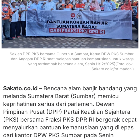
t
S
a
l
u
r
k
a
n
Sekjen DPP PKS bersama Gubernur Sumbar, Ketua DPW PKS Sumbar
B
dan Anggota DPR RI saat melepas bantuan kemanusiaan untuk warga
a
yang terdampak bencana alam, Senin (1/12/2025)(Foto: dok.
n
Sakato.co.id/primadoni)
t
u
a
Sakato.co.id
– Bencana alam banjir bandang yang
n
melanda Sumatera Barat (Sumbar) memicu
K
e
keprihatinan serius dari parlemen. Dewan
m
Pimpinan Pusat (DPP) Partai Keadilan Sejahtera
a
n
(PKS) bersama Fraksi PKS DPR RI bergerak cepat
u
menyalurkan bantuan kemanusiaan yang dilepas
s
dari kantor DPW PKS Sumbar pada Senin
i