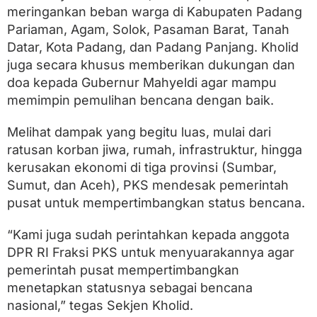
c
meringankan beban warga di Kabupaten Padang
a
Pariaman, Agam, Solok, Pasaman Barat, Tanah
n
a
Datar, Kota Padang, dan Padang Panjang. Kholid
A
juga secara khusus memberikan dukungan dan
l
a
doa kepada Gubernur Mahyeldi agar mampu
m
memimpin pemulihan bencana dengan baik.
d
i
S
Melihat dampak yang begitu luas, mulai dari
u
ratusan korban jiwa, rumah, infrastruktur, hingga
m
kerusakan ekonomi di tiga provinsi (Sumbar,
b
a
Sumut, dan Aceh), PKS mendesak pemerintah
r
pusat untuk mempertimbangkan status bencana.
“Kami juga sudah perintahkan kepada anggota
DPR RI Fraksi PKS untuk menyuarakannya agar
pemerintah pusat mempertimbangkan
menetapkan statusnya sebagai bencana
nasional,” tegas Sekjen Kholid.