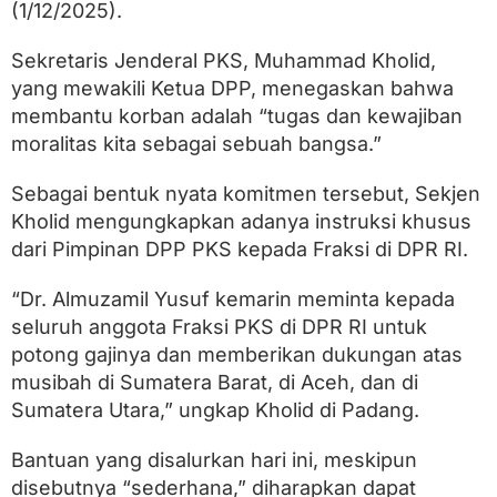
a
(1/12/2025).
a
n
Sekretaris Jenderal PKS, Muhammad Kholid,
u
n
yang mewakili Ketua DPP, menegaskan bahwa
t
membantu korban adalah “tugas dan kewajiban
u
moralitas kita sebagai sebuah bangsa.”
k
W
a
Sebagai bentuk nyata komitmen tersebut, Sekjen
r
Kholid mengungkapkan adanya instruksi khusus
g
a
dari Pimpinan DPP PKS kepada Fraksi di DPR RI.
T
e
“Dr. Almuzamil Yusuf kemarin meminta kepada
r
d
seluruh anggota Fraksi PKS di DPR RI untuk
a
potong gajinya dan memberikan dukungan atas
m
musibah di Sumatera Barat, di Aceh, dan di
p
a
Sumatera Utara,” ungkap Kholid di Padang.
k
B
Bantuan yang disalurkan hari ini, meskipun
e
n
disebutnya “sederhana,” diharapkan dapat