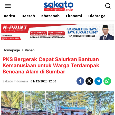
L
e
w
Berita
Daerah
Khazanah
Ekonomi
Olahraga
T
a
t
i
k
e
k
o
n
Homepage
/
Ranah
P
t
K
e
PKS Bergerak Cepat Salurkan Bantuan
S
n
B
Kemanusiaan untuk Warga Terdampak
e
Bencana Alam di Sumbar
r
g
Sakato Indonesia
01/12/2025 12:00
e
r
a
k
C
e
p
a