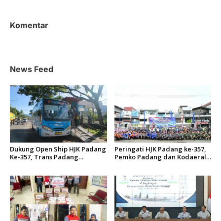
g
a
Komentar
s
i
p
News Feed
o
s
Dukung Open Ship HJK Padang
Peringati HJK Padang ke-357,
Ke-357, Trans Padang
Pemko Padang dan Kodaeral
Sesuaikan Rute Koridor 2 dan
II Gelar Baksos dan Aksi Bersih
4 Serta Berlakukan Tarif Rp1
Sungai Batang Arau