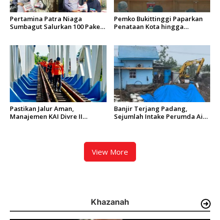
Pertamina Patra Niaga
Pemko Bukittinggi Paparkan
Sumbagut Salurkan 100 Paket
Penataan Kota hingga
Bantuan untuk Warga
Pengamanan Aset
Terdampak Banjir di Padang
Pastikan Jalur Aman,
Banjir Terjang Padang,
Manajemen KAI Divre II
Sejumlah Intake Perumda Air
Sumbar Inspeksi Langsung
Minum Tertimbun Material
Prasarana Kereta Api
dan Distribusi Air Terganggu
View More
Khazanah