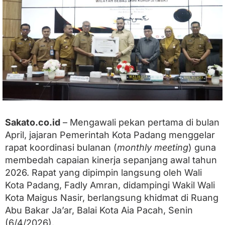
u
a
s
i
T
r
i
w
u
l
a
n
I
Sakato.co.id
– Mengawali pekan pertama di bulan
,
April, jajaran Pemerintah Kota Padang menggelar
F
a
rapat koordinasi bulanan (
monthly meeting
) guna
d
membedah capaian kinerja sepanjang awal tahun
l
2026. Rapat yang dipimpin langsung oleh Wali
y
A
Kota Padang, Fadly Amran, didampingi Wakil Wali
m
Kota Maigus Nasir, berlangsung khidmat di Ruang
r
a
Abu Bakar Ja’ar, Balai Kota Aia Pacah, Senin
n
(6/4/2026).