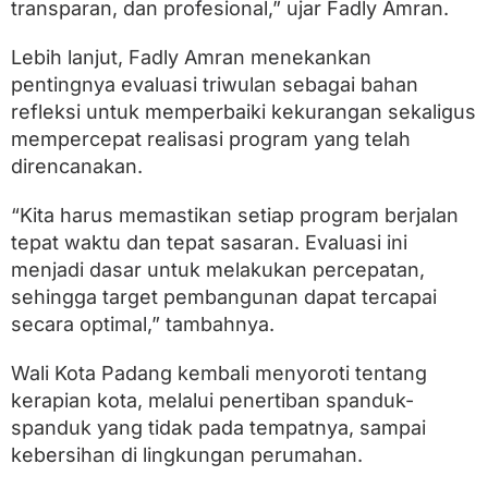
k
transparan, dan profesional,” ujar Fadly Amran.
e
r
Lebih lanjut, Fadly Amran menekankan
i
pentingnya evaluasi triwulan sebagai bahan
n
P
refleksi untuk memperbaiki kekurangan sekaligus
a
mempercepat realisasi program yang telah
d
a
direncanakan.
n
g
“Kita harus memastikan setiap program berjalan
tepat waktu dan tepat sasaran. Evaluasi ini
menjadi dasar untuk melakukan percepatan,
sehingga target pembangunan dapat tercapai
secara optimal,” tambahnya.
Wali Kota Padang kembali menyoroti tentang
kerapian kota, melalui penertiban spanduk-
spanduk yang tidak pada tempatnya, sampai
kebersihan di lingkungan perumahan.