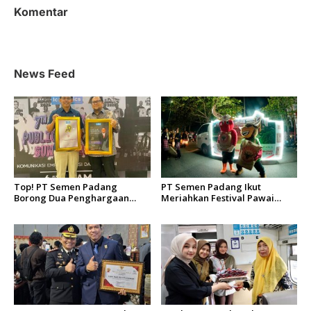
a
Komentar
s
i
p
News Feed
o
s
Top! PT Semen Padang
PT Semen Padang Ikut
Borong Dua Penghargaan
Meriahkan Festival Pawai
Bergengsi di Indonesia Public
Telong-Telong HJK Padang
Relations Awards 2026
ke-357