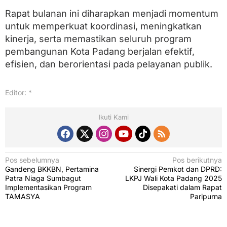
Rapat bulanan ini diharapkan menjadi momentum
untuk memperkuat koordinasi, meningkatkan
kinerja, serta memastikan seluruh program
pembangunan Kota Padang berjalan efektif,
efisien, dan berorientasi pada pelayanan publik.
Editor: *
Ikuti Kami
N
Pos sebelumnya
Pos berikutnya
Gandeng BKKBN, Pertamina
Sinergi Pemkot dan DPRD:
a
Patra Niaga Sumbagut
LKPJ Wali Kota Padang 2025
v
Implementasikan Program
Disepakati dalam Rapat
TAMASYA
Paripurna
i
g