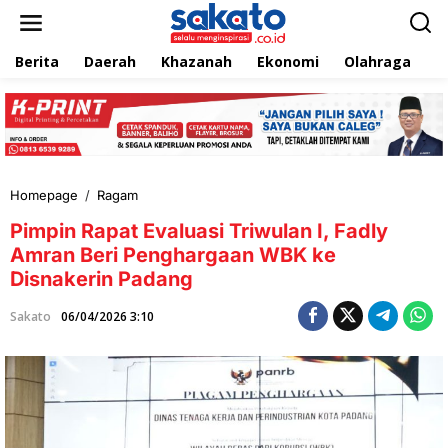
L
e
w
Berita
Daerah
Khazanah
Ekonomi
Olahraga
T
a
t
i
k
e
k
o
n
Homepage
/
Ragam
P
t
i
e
Pimpin Rapat Evaluasi Triwulan I, Fadly
m
n
p
Amran Beri Penghargaan WBK ke
i
Disnakerin Padang
n
R
Sakato
06/04/2026 3:10
a
p
a
t
E
v
a
l