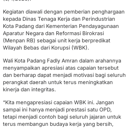
B
e
r
Kegiatan diawali dengan pemberian penghargaan
i
kepada Dinas Tenaga Kerja dan Perindustrian
P
Kota Padang dari Kementerian Pendayagunaan
e
n
Aparatur Negara dan Reformasi Birokrasi
g
(Menpan RB) sebagai unit kerja berpredikat
h
Wilayah Bebas dari Korupsi (WBK).
a
r
g
Wali Kota Padang Fadly Amran dalam arahannya
a
menyampaikan apresiasi atas capaian tersebut
a
n
dan berharap dapat menjadi motivasi bagi seluruh
W
perangkat daerah untuk terus meningkatkan
B
K
kinerja dan integritas.
k
e
“Kita mengapresiasi capaian WBK ini. Jangan
D
sampai ini hanya menjadi prestasi satu OPD,
i
s
tetapi menjadi contoh bagi seluruh jajaran untuk
n
terus membangun budaya kerja yang bersih,
a