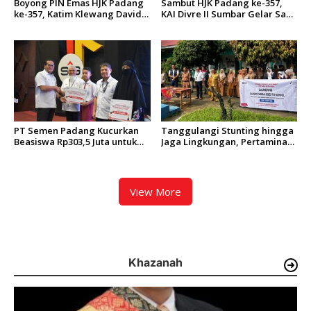
Boyong PIN Emas HJK Padang
Sambut HJK Padang ke-357,
ke-357, Katim Klewang David
KAI Divre II Sumbar Gelar Sapa
WW Bikin Bangga Polresta
Pelanggan dan Bagi-Bagi
Padang
Cokelat di Stasiun.
PT Semen Padang Kucurkan
Tanggulangi Stunting hingga
Beasiswa Rp303,5 Juta untuk
Jaga Lingkungan, Pertamina
198 Anak Karyawan
Luncurkan CADIAK PANDAI
Berprestasi
Goes to School di Padang
Pariaman
View More
Khazanah