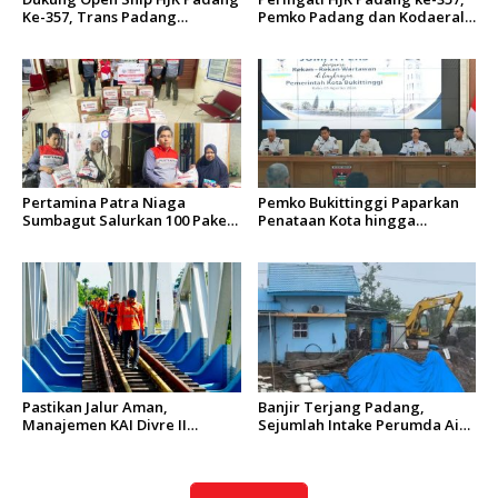
Ke-357, Trans Padang
Pemko Padang dan Kodaeral
Sesuaikan Rute Koridor 2 dan
II Gelar Baksos dan Aksi Bersih
4 Serta Berlakukan Tarif Rp1
Sungai Batang Arau
Pertamina Patra Niaga
Pemko Bukittinggi Paparkan
Sumbagut Salurkan 100 Paket
Penataan Kota hingga
Bantuan untuk Warga
Pengamanan Aset
Terdampak Banjir di Padang
Pastikan Jalur Aman,
Banjir Terjang Padang,
Manajemen KAI Divre II
Sejumlah Intake Perumda Air
Sumbar Inspeksi Langsung
Minum Tertimbun Material
Prasarana Kereta Api
dan Distribusi Air Terganggu