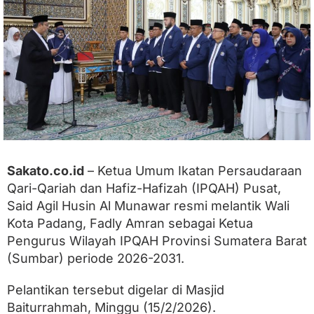
m
b
a
r
,
F
a
d
l
y
A
m
r
Sakato.co.id
– Ketua Umum Ikatan Persaudaraan
a
Qari-Qariah dan Hafiz-Hafizah (IPQAH) Pusat,
n
T
Said Agil Husin Al Munawar resmi melantik Wali
a
Kota Padang, Fadly Amran sebagai Ketua
r
Pengurus Wilayah IPQAH Provinsi Sumatera Barat
g
e
(Sumbar) periode 2026-2031.
t
k
Pelantikan tersebut digelar di Masjid
a
n
Baiturrahmah, Minggu (15/2/2026).