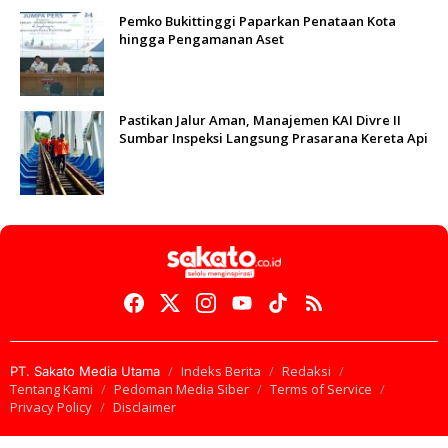
Pemko Bukittinggi Paparkan Penataan Kota
hingga Pengamanan Aset
Pastikan Jalur Aman, Manajemen KAI Divre II
Sumbar Inspeksi Langsung Prasarana Kereta Api
Indeks Berita
Redaksi
PT. Sakato Media Utama
Tentang Kami
Pedoman Media Siber
Terms of Service
Privacy Policy
Disclaimer