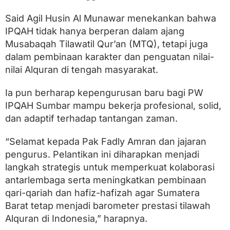
S
u
Said Agil Husin Al Munawar menekankan bahwa
m
b
IPQAH tidak hanya berperan dalam ajang
a
Musabaqah Tilawatil Qur’an (MTQ), tetapi juga
r
dalam pembinaan karakter dan penguatan nilai-
T
e
nilai Alquran di tengah masyarakat.
t
a
Ia pun berharap kepengurusan baru bagi PW
p
J
IPQAH Sumbar mampu bekerja profesional, solid,
a
dan adaptif terhadap tantangan zaman.
d
i
B
“Selamat kepada Pak Fadly Amran dan jajaran
a
pengurus. Pelantikan ini diharapkan menjadi
r
langkah strategis untuk memperkuat kolaborasi
o
m
antarlembaga serta meningkatkan pembinaan
e
qari-qariah dan hafiz-hafizah agar Sumatera
t
e
Barat tetap menjadi barometer prestasi tilawah
r
Alquran di Indonesia,” harapnya.
T