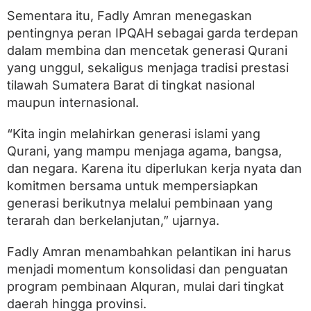
i
Sementara itu, Fadly Amran menegaskan
l
a
pentingnya peran IPQAH sebagai garda terdepan
w
dalam membina dan mencetak generasi Qurani
a
h
yang unggul, sekaligus menjaga tradisi prestasi
N
tilawah Sumatera Barat di tingkat nasional
a
maupun internasional.
s
i
o
“Kita ingin melahirkan generasi islami yang
n
Qurani, yang mampu menjaga agama, bangsa,
a
l
dan negara. Karena itu diperlukan kerja nyata dan
komitmen bersama untuk mempersiapkan
generasi berikutnya melalui pembinaan yang
terarah dan berkelanjutan,” ujarnya.
Fadly Amran menambahkan pelantikan ini harus
menjadi momentum konsolidasi dan penguatan
program pembinaan Alquran, mulai dari tingkat
daerah hingga provinsi.