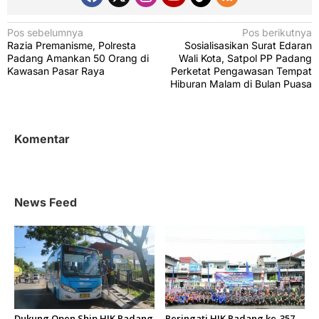
N
Pos sebelumnya
Pos berikutnya
Razia Premanisme, Polresta
Sosialisasikan Surat Edaran
a
Padang Amankan 50 Orang di
Wali Kota, Satpol PP Padang
v
Kawasan Pasar Raya
Perketat Pengawasan Tempat
Hiburan Malam di Bulan Puasa
i
g
a
Komentar
s
i
p
News Feed
o
s
Dukung Open Ship HJK Padang
Peringati HJK Padang ke-357,