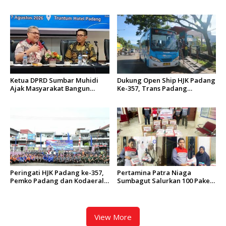
Gelar Kakanwil Cup di Rutan
Jadi Kota Padang Ke-357
Padang
Tahun
Ketua DPRD Sumbar Muhidi
Dukung Open Ship HJK Padang
Ajak Masyarakat Bangun
Ke-357, Trans Padang
Budaya Kewaspadaan Dini
Sesuaikan Rute Koridor 2 dan
4 Serta Berlakukan Tarif Rp1
Peringati HJK Padang ke-357,
Pertamina Patra Niaga
Pemko Padang dan Kodaeral
Sumbagut Salurkan 100 Paket
II Gelar Baksos dan Aksi Bersih
Bantuan untuk Warga
Sungai Batang Arau
Terdampak Banjir di Padang
View More