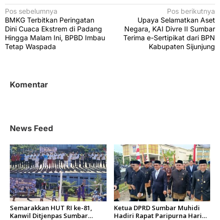
N
Pos sebelumnya
Pos berikutnya
BMKG Terbitkan Peringatan
Upaya Selamatkan Aset
a
Dini Cuaca Ekstrem di Padang
Negara, KAI Divre II Sumbar
v
Hingga Malam Ini, BPBD Imbau
Terima e-Sertipikat dari BPN
Tetap Waspada
Kabupaten Sijunjung
i
g
a
Komentar
s
i
p
News Feed
o
s
Semarakkan HUT RI ke-81,
Ketua DPRD Sumbar Muhidi
Kanwil Ditjenpas Sumbar
Hadiri Rapat Paripurna Hari