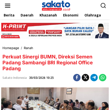
L
e
w
Berita
Daerah
Khazanah
Ekonomi
Olahraga
T
a
t
i
k
e
k
o
n
Homepage
/
Ranah
P
t
e
e
Perkuat Sinergi BUMN, Direksi Semen
r
n
k
Padang Sambangi BRI Regional Office
u
Padang
a
t
Sakato Indonesia
30/03/2026 10:25
S
i
n
e
r
g
i
B