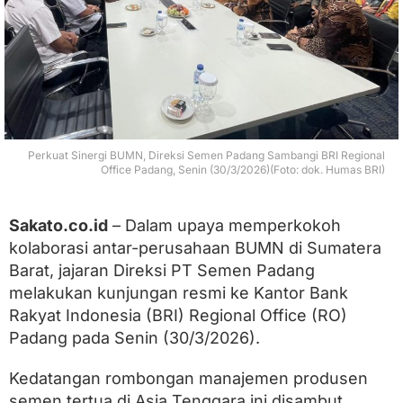
U
M
N
,
D
i
r
e
k
Perkuat Sinergi BUMN, Direksi Semen Padang Sambangi BRI Regional
s
Office Padang, Senin (30/3/2026)(Foto: dok. Humas BRI)
i
S
e
Sakato.co.id
– Dalam upaya memperkokoh
m
e
kolaborasi antar-perusahaan BUMN di Sumatera
n
Barat, jajaran Direksi PT Semen Padang
P
melakukan kunjungan resmi ke Kantor Bank
a
d
Rakyat Indonesia (BRI) Regional Office (RO)
a
Padang pada Senin (30/3/2026).
n
g
S
Kedatangan rombongan manajemen produsen
a
semen tertua di Asia Tenggara ini disambut