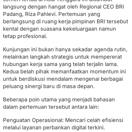
m
b
langsung dengan hangat oleh Regional CEO BRI
a
Padang, Riza Pahlevi. Pertemuan yang
n
berlangsung di ruang kerja pimpinan BRI tersebut
g
i
kental dengan suasana kekeluargaan namun
B
tetap profesional.
R
I
R
Kunjungan ini bukan hanya sekadar agenda rutin,
e
melainkan langkah strategis untuk mempererat
g
hubungan kerja sama yang telah terjalin lama.
i
o
Kedua belah pihak memanfaatkan momentum ini
n
untuk berdiskusi mendalam mengenai berbagai
a
l
peluang sinergi baru di masa depan.
O
f
Beberapa poin utama yang menjadi bahasan
f
dalam pertemuan tersebut antara lain:
i
c
e
Penguatan Operasional: Mencari celah efisiensi
P
melalui layanan perbankan digital terkini.
a