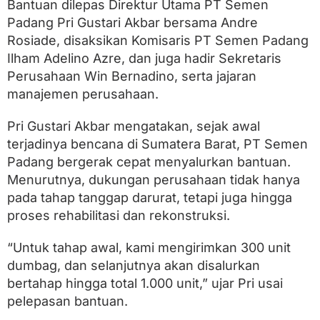
e
Bantuan dilepas Direktur Utama PT Semen
m
Padang Pri Gustari Akbar bersama Andre
e
Rosiade, disaksikan Komisaris PT Semen Padang
n
P
Ilham Adelino Azre, dan juga hadir Sekretaris
a
Perusahaan Win Bernadino, serta jajaran
d
a
manajemen perusahaan.
n
g
Pri Gustari Akbar mengatakan, sejak awal
K
terjadinya bencana di Sumatera Barat, PT Semen
i
r
Padang bergerak cepat menyalurkan bantuan.
i
Menurutnya, dukungan perusahaan tidak hanya
m
1
pada tahap tanggap darurat, tetapi juga hingga
.
proses rehabilitasi dan rekonstruksi.
0
0
0
“Untuk tahap awal, kami mengirimkan 300 unit
D
dumbag, dan selanjutnya akan disalurkan
u
bertahap hingga total 1.000 unit,” ujar Pri usai
m
b
pelepasan bantuan.
a