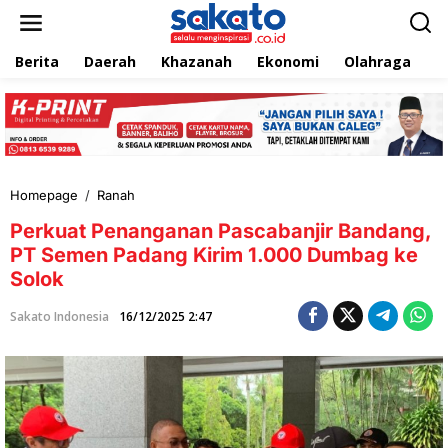
L
e
w
Berita
Daerah
Khazanah
Ekonomi
Olahraga
T
a
t
i
k
e
k
o
n
Homepage
/
Ranah
P
t
e
e
Perkuat Penanganan Pascabanjir Bandang,
r
n
k
PT Semen Padang Kirim 1.000 Dumbag ke
u
Solok
a
t
Sakato Indonesia
16/12/2025 2:47
P
e
n
a
n
g
a
n