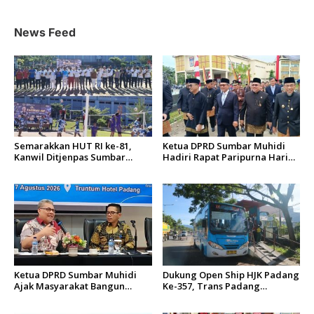
i
News Feed
p
o
s
Semarakkan HUT RI ke-81,
Ketua DPRD Sumbar Muhidi
Kanwil Ditjenpas Sumbar
Hadiri Rapat Paripurna Hari
Gelar Kakanwil Cup di Rutan
Jadi Kota Padang Ke-357
Padang
Tahun
Ketua DPRD Sumbar Muhidi
Dukung Open Ship HJK Padang
Ajak Masyarakat Bangun
Ke-357, Trans Padang
Budaya Kewaspadaan Dini
Sesuaikan Rute Koridor 2 dan
4 Serta Berlakukan Tarif Rp1