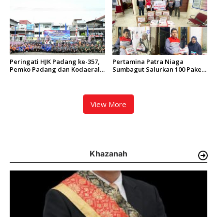
Peringati HJK Padang ke-357,
Pertamina Patra Niaga
Pemko Padang dan Kodaeral
Sumbagut Salurkan 100 Paket
II Gelar Baksos dan Aksi Bersih
Bantuan untuk Warga
Sungai Batang Arau
Terdampak Banjir di Padang
View More
Khazanah