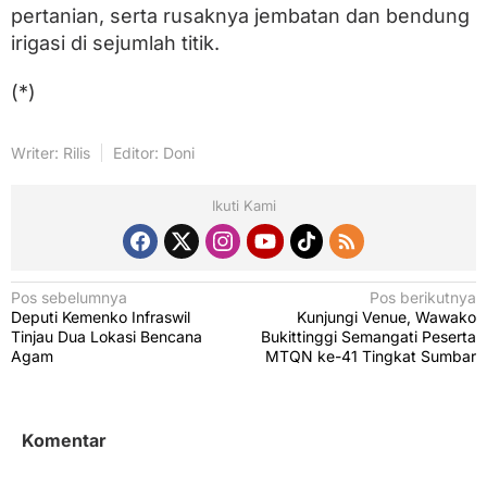
pertanian, serta rusaknya jembatan dan bendung
irigasi di sejumlah titik.
(*)
Writer: Rilis
Editor: Doni
Ikuti Kami
N
Pos sebelumnya
Pos berikutnya
Deputi Kemenko Infraswil
Kunjungi Venue, Wawako
a
Tinjau Dua Lokasi Bencana
Bukittinggi Semangati Peserta
v
Agam
MTQN ke-41 Tingkat Sumbar
i
g
Komentar
a
s