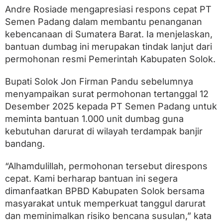
g
Andre Rosiade mengapresiasi respons cepat PT
k
e
Semen Padang dalam membantu penanganan
S
kebencanaan di Sumatera Barat. Ia menjelaskan,
o
bantuan dumbag ini merupakan tindak lanjut dari
l
o
permohonan resmi Pemerintah Kabupaten Solok.
k
Bupati Solok Jon Firman Pandu sebelumnya
menyampaikan surat permohonan tertanggal 12
Desember 2025 kepada PT Semen Padang untuk
meminta bantuan 1.000 unit dumbag guna
kebutuhan darurat di wilayah terdampak banjir
bandang.
“Alhamdulillah, permohonan tersebut direspons
cepat. Kami berharap bantuan ini segera
dimanfaatkan BPBD Kabupaten Solok bersama
masyarakat untuk memperkuat tanggul darurat
dan meminimalkan risiko bencana susulan,” kata