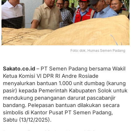
a
n
P
a
s
c
a
b
a
Foto: dok. Humas Semen Padang
n
j
i
Sakato.co.id
– PT Semen Padang bersama Wakil
r
B
Ketua Komisi VI DPR RI Andre Rosiade
a
menyalurkan bantuan 1.000 unit dumbag (karung
n
d
pasir) kepada Pemerintah Kabupaten Solok untuk
a
mendukung penanganan darurat pascabanjir
n
bandang. Pelepasan bantuan dilakukan secara
g
,
simbolis di Kantor Pusat PT Semen Padang,
P
Sabtu (13/12/2025).
T
S