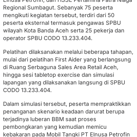
g
Regional Sumbagut. Sebanyak 75 peserta
a
G
mengikuti kegiatan tersebut, terdiri dari 50
e
peserta eksternal termasuk pengawas SPBU
l
a
wilayah Kota Banda Aceh serta 25 pekerja dan
r
operator SPBU CODO 13.233.404.
S
i
Pelatihan dilaksanakan melalui beberapa tahapan,
m
u
mulai dari pelatihan First Aider yang berlangsung
l
di Ruang Serbaguna Sales Area Retail Aceh,
a
s
hingga sesi tabletop exercise dan simulasi
i
lapangan yang dilaksanakan langsung di SPBU
P
CODO 13.233.404.
e
n
a
Dalam simulasi tersebut, peserta mempraktikkan
n
penanganan skenario keadaan darurat berupa
g
g
terjadinya luberan BBM saat proses
u
pembongkaran yang kemudian memicu
l
kebakaran pada Mobil Tangki PT Elnusa Petrofin
a