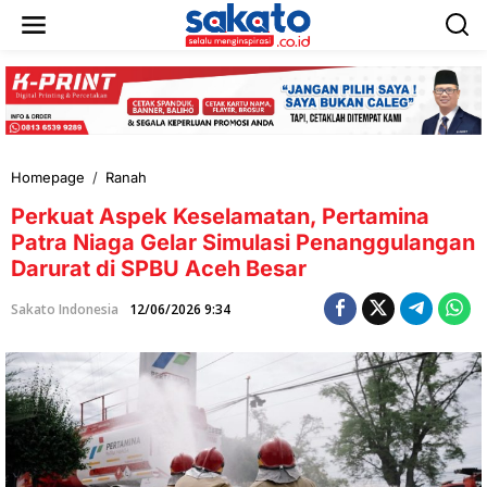
L
e
w
a
t
i
k
e
k
Homepage
/
Ranah
P
o
e
n
Perkuat Aspek Keselamatan, Pertamina
r
t
k
Patra Niaga Gelar Simulasi Penanggulangan
e
u
n
Darurat di SPBU Aceh Besar
a
t
Sakato Indonesia
12/06/2026 9:34
A
s
p
e
k
K
e
s
e