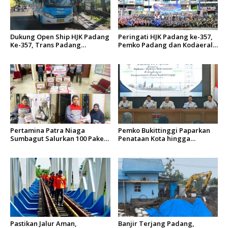
Dukung Open Ship HJK Padang
Peringati HJK Padang ke-357,
Ke-357, Trans Padang
Pemko Padang dan Kodaeral
Sesuaikan Rute Koridor 2 dan
II Gelar Baksos dan Aksi Bersih
4 Serta Berlakukan Tarif Rp1
Sungai Batang Arau
Pertamina Patra Niaga
Pemko Bukittinggi Paparkan
Sumbagut Salurkan 100 Paket
Penataan Kota hingga
Bantuan untuk Warga
Pengamanan Aset
Terdampak Banjir di Padang
Pastikan Jalur Aman,
Banjir Terjang Padang,