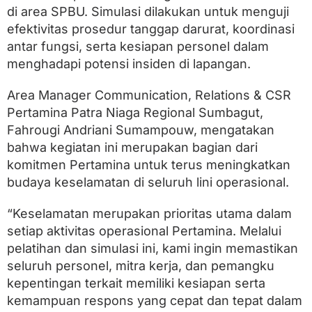
n
di area SPBU. Simulasi dilakukan untuk menguji
g
efektivitas prosedur tanggap darurat, koordinasi
a
n
antar fungsi, serta kesiapan personel dalam
D
menghadapi potensi insiden di lapangan.
a
r
u
Area Manager Communication, Relations & CSR
r
Pertamina Patra Niaga Regional Sumbagut,
a
Fahrougi Andriani Sumampouw, mengatakan
t
d
bahwa kegiatan ini merupakan bagian dari
i
komitmen Pertamina untuk terus meningkatkan
S
budaya keselamatan di seluruh lini operasional.
P
B
U
“Keselamatan merupakan prioritas utama dalam
A
setiap aktivitas operasional Pertamina. Melalui
c
e
pelatihan dan simulasi ini, kami ingin memastikan
h
seluruh personel, mitra kerja, dan pemangku
B
e
kepentingan terkait memiliki kesiapan serta
s
kemampuan respons yang cepat dan tepat dalam
a