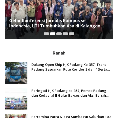
Gelar Konferensi Jurnalis Kampus se-
Indonesia, IJTI Tumbuhkan Asa di Kalangan
Jurnalis Muda di Era Disruspi Digital
Ranah
Dukung Open Ship HJK Padang Ke-357, Trans
Padang Sesuaikan Rute Koridor 2 dan 4 Serta
Berlakukan Tarif Rp1
Peringati HJK Padang ke-357, Pemko Padang
dan Kodaeral II Gelar Baksos dan Aksi Bersih
Sungai Batang Arau
Pertamina Patra Niaga Sumbagut Salurkan 100