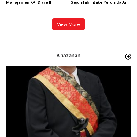
Manajemen KAI Divre II
Sejumlah Intake Perumda Air
Sumbar Inspeksi Langsung
Minum Tertimbun Material
Prasarana Kereta Api
dan Distribusi Air Terganggu
View More
Khazanah