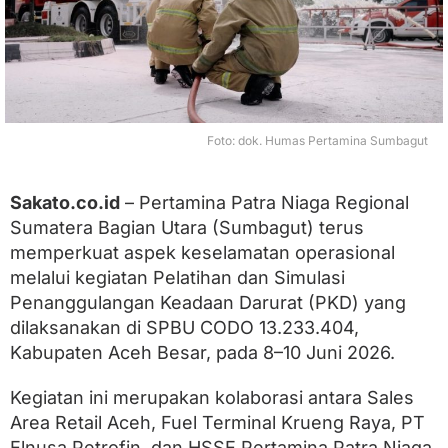
l
a
m
a
t
a
n
,
Foto: dok. Humas Pertamina Sumbagut
P
e
r
Sakato.co.id
– Pertamina Patra Niaga Regional
t
a
Sumatera Bagian Utara (Sumbagut) terus
m
memperkuat aspek keselamatan operasional
i
n
melalui kegiatan Pelatihan dan Simulasi
a
Penanggulangan Keadaan Darurat (PKD) yang
P
dilaksanakan di SPBU CODO 13.233.404,
a
t
Kabupaten Aceh Besar, pada 8–10 Juni 2026.
r
a
Kegiatan ini merupakan kolaborasi antara Sales
N
i
Area Retail Aceh, Fuel Terminal Krueng Raya, PT
a
Elnusa Petrofin, dan HSSE Pertamina Patra Niaga