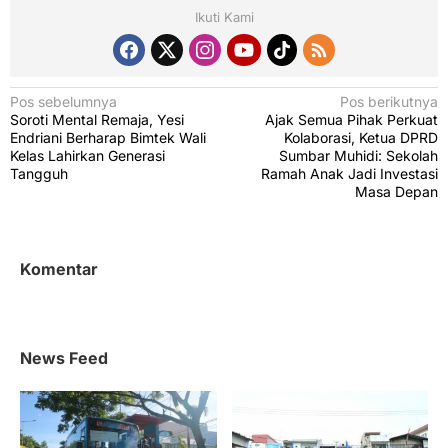
Ikuti Kami
N
Pos sebelumnya
Pos berikutnya
Soroti Mental Remaja, Yesi
Ajak Semua Pihak Perkuat
a
Endriani Berharap Bimtek Wali
Kolaborasi, Ketua DPRD
v
Kelas Lahirkan Generasi
Sumbar Muhidi: Sekolah
Tangguh
Ramah Anak Jadi Investasi
i
Masa Depan
g
a
s
Komentar
i
p
o
News Feed
s