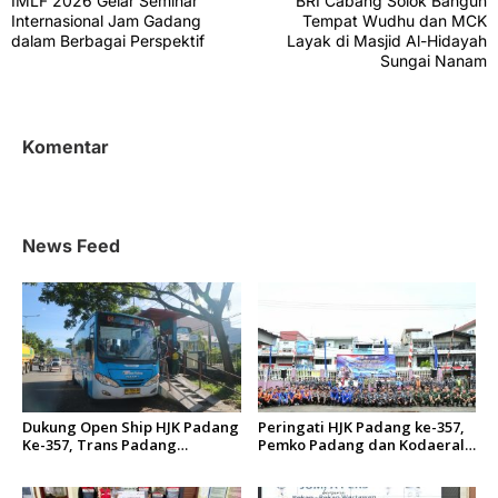
IMLF 2026 Gelar Seminar
BRI Cabang Solok Bangun
v
Internasional Jam Gadang
Tempat Wudhu dan MCK
dalam Berbagai Perspektif
Layak di Masjid Al-Hidayah
i
Sungai Nanam
g
a
s
Komentar
i
p
o
News Feed
s
Dukung Open Ship HJK Padang
Peringati HJK Padang ke-357,
Ke-357, Trans Padang
Pemko Padang dan Kodaeral
Sesuaikan Rute Koridor 2 dan
II Gelar Baksos dan Aksi Bersih
4 Serta Berlakukan Tarif Rp1
Sungai Batang Arau