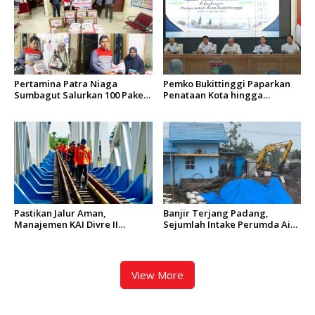
Pertamina Patra Niaga
Pemko Bukittinggi Paparkan
Sumbagut Salurkan 100 Paket
Penataan Kota hingga
Bantuan untuk Warga
Pengamanan Aset
Terdampak Banjir di Padang
Pastikan Jalur Aman,
Banjir Terjang Padang,
Manajemen KAI Divre II
Sejumlah Intake Perumda Air
Sumbar Inspeksi Langsung
Minum Tertimbun Material
Prasarana Kereta Api
dan Distribusi Air Terganggu
View More