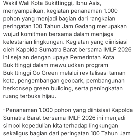
t
Wakil Wali Kota Bukittinggi, Ibnu Asis,
a
menyampaikan, kegiatan penanaman 1.000
n
a
pohon yang menjadi bagian dari rangkaian
m
peringatan 100 Tahun Jam Gadang merupakan
d
wujud komitmen bersama dalam menjaga
i
T
kelestarian lingkungan. Kegiatan yang diinisiasi
a
oleh Kapolda Sumatra Barat bersama IMLF 2026
b
i
ini sejalan dengan upaya Pemerintah Kota
a
Bukittinggi dalam mewujudkan program
n
Bukittinggi Go Green melalui revitalisasi taman
g
B
kota, pengembangan geopark, pembangunan
a
berkonsep green building, serta peningkatan
r
ruang terbuka hijau.
a
s
o
“Penanaman 1.000 pohon yang diinisiasi Kapolda
k
Sumatra Barat bersama IMLF 2026 ini menjadi
B
u
simbol kepedulian kita terhadap lingkungan
k
sekaligus bagian dari peringatan 100 Tahun Jam
i