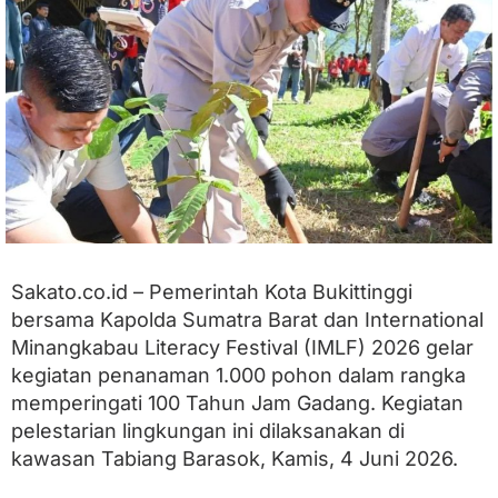
u
n
J
a
m
G
a
d
a
n
g
,
1
.
Sakato.co.id – Pemerintah Kota Bukittinggi
0
bersama Kapolda Sumatra Barat dan International
0
0
Minangkabau Literacy Festival (IMLF) 2026 gelar
P
kegiatan penanaman 1.000 pohon dalam rangka
o
h
memperingati 100 Tahun Jam Gadang. Kegiatan
o
pelestarian lingkungan ini dilaksanakan di
n
kawasan Tabiang Barasok, Kamis, 4 Juni 2026.
D
i