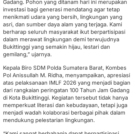
t
Gadang. Pohon yang ditanam hari ini merupakan
t
investasi bagi generasi mendatang agar tetap
i
menikmati udara yang bersih, lingkungan yang
n
g
asri, dan sumber daya alam yang terjaga. Kami
g
berharap seluruh masyarakat ikut berpartisipasi
i
dalam merawat lingkungan demi terwujudnya
Bukittinggi yang semakin hijau, lestari dan
gemilang,” ujarnya.
Kepala Biro SDM Polda Sumatera Barat, Kombes
Pol Anissullah M. Ridha, menyampaikan, apresiasi
atas pelaksanaan IMLF 2026 yang menjadi bagian
dari rangkaian peringatan 100 Tahun Jam Gadang
di Kota Bukittinggi. Kegiatan tersebut tidak hanya
memperkuat literasi dan kebudayaan, tetapi juga
menjadi wadah kolaborasi berbagai pihak dalam
mendukung pelestarian lingkungan.
“Kami sangat berbahagia dapat berpartisipasi