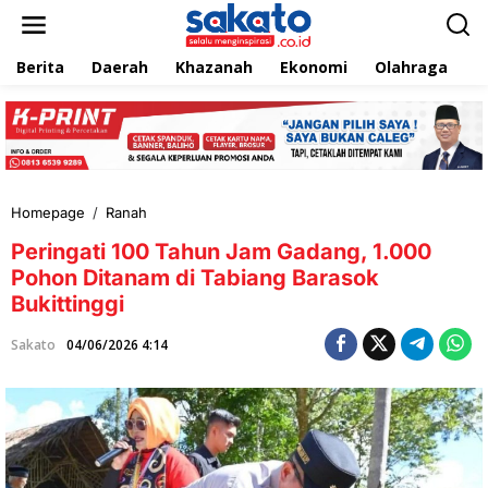
L
e
w
Berita
Daerah
Khazanah
Ekonomi
Olahraga
T
a
t
i
k
e
k
o
n
Homepage
/
Ranah
P
t
e
e
Peringati 100 Tahun Jam Gadang, 1.000
r
n
i
Pohon Ditanam di Tabiang Barasok
n
Bukittinggi
g
a
Sakato
04/06/2026 4:14
t
i
1
0
0
T
a
h