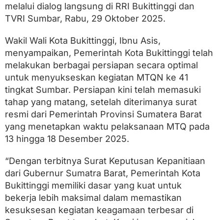
M
melalui dialog langsung di RRI Bukittinggi dan
T
TVRI Sumbar, Rabu, 29 Oktober 2025.
Q
N
k
Wakil Wali Kota Bukittinggi, Ibnu Asis,
e
menyampaikan, Pemerintah Kota Bukittinggi telah
-
4
melakukan berbagai persiapan secara optimal
1
untuk menyukseskan kegiatan MTQN ke 41
S
tingkat Sumbar. Persiapan kini telah memasuki
u
m
tahap yang matang, setelah diterimanya surat
b
resmi dari Pemerintah Provinsi Sumatera Barat
a
r
yang menetapkan waktu pelaksanaan MTQ pada
M
13 hingga 18 Desember 2025.
e
l
“Dengan terbitnya Surat Keputusan Kepanitiaan
a
l
dari Gubernur Sumatra Barat, Pemerintah Kota
u
Bukittinggi memiliki dasar yang kuat untuk
i
D
bekerja lebih maksimal dalam memastikan
i
kesuksesan kegiatan keagamaan terbesar di
a