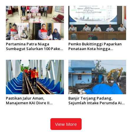
4 Serta Berlakukan Tarif Rp1
Sungai Batang Arau
Pertamina Patra Niaga
Pemko Bukittinggi Paparkan
Sumbagut Salurkan 100 Paket
Penataan Kota hingga
Bantuan untuk Warga
Pengamanan Aset
Terdampak Banjir di Padang
Pastikan Jalur Aman,
Banjir Terjang Padang,
Manajemen KAI Divre II
Sejumlah Intake Perumda Air
Sumbar Inspeksi Langsung
Minum Tertimbun Material
Prasarana Kereta Api
dan Distribusi Air Terganggu
View More