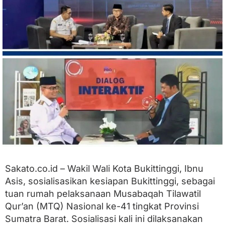
i
S
o
s
i
a
l
i
s
a
s
i
k
a
n
P
e
r
Sakato.co.id – Wakil Wali Kota Bukittinggi, Ibnu
s
Asis, sosialisasikan kesiapan Bukittinggi, sebagai
i
a
tuan rumah pelaksanaan Musabaqah Tilawatil
p
Qur’an (MTQ) Nasional ke-41 tingkat Provinsi
a
n
Sumatra Barat. Sosialisasi kali ini dilaksanakan