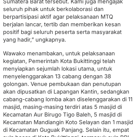
Sumatera Barat tersebut. Kami juga mengajak
l
o
seluruh pihak untuk berkolaborasi dan
g
berpartisipasi aktif agar pelaksanaan MTQ
d
i
berjalan lancar, tertib dan memberikan kesan
R
positif bagi seluruh peserta serta masyarakat
R
yang hadir,” ungkapnya.
I
d
a
Wawako menambakan, untuk pelaksanaan
n
kegiatan, Pemerintah Kota Bukittinggi telah
T
V
menyiapkan sejumlah lokasi utama, untuk
R
menyelenggarakan 13 cabang dengan 38
I
golongan. Venue pembukaan dan penutupan
akan dipusatkan di Lapangan Kantin, sedangkan
cabang-cabang lomba akan diselenggarakan di 11
masjid, masing-masing terdiri atas 5 masjid di
Kecamatan Aur Birugo Tigo Baleh, 5 masjid di
Kecamatan Mandiangin Koto Selayan dan 1 masjid
di Kecamatan Guguak Panjang. Selain itu, empat