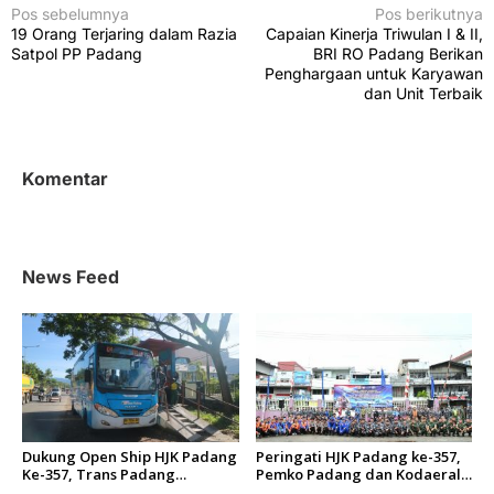
N
Pos sebelumnya
Pos berikutnya
19 Orang Terjaring dalam Razia
Capaian Kinerja Triwulan I & II,
a
Satpol PP Padang
BRI RO Padang Berikan
v
Penghargaan untuk Karyawan
dan Unit Terbaik
i
g
a
Komentar
s
i
p
News Feed
o
s
Dukung Open Ship HJK Padang
Peringati HJK Padang ke-357,
Ke-357, Trans Padang
Pemko Padang dan Kodaeral
Sesuaikan Rute Koridor 2 dan
II Gelar Baksos dan Aksi Bersih