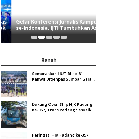
Gelar Konferensi Jurnalis Kampus
Menjawab Mobi
se-Indonesia, IJTI Tumbuhkan Asa
Minang, Indom
di Kalangan Jurnalis Muda di Era
Resmi Mengasp
Disruspi Digital
Ranah
Semarakkan HUT RI ke-81,
Kanwil Ditjenpas Sumbar Gelar
Kakanwil Cup di Rutan Padang
Dukung Open Ship HJK Padang
Ke-357, Trans Padang Sesuaikan
Rute Koridor 2 dan 4 Serta
Berlakukan Tarif Rp1
Peringati HJK Padang ke-357,