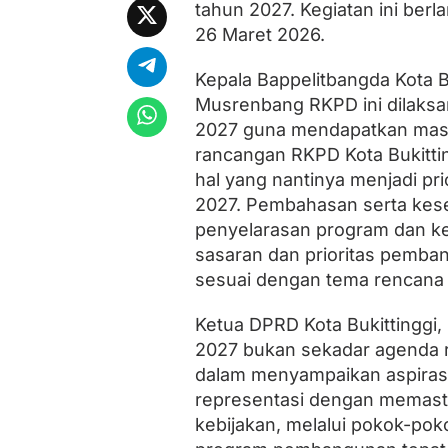
D
tahun 2027. Kegiatan ini ber
T
26 Maret 2026.
a
h
u
Kepala Bappelitbangda Kota B
n
Musrenbang RKPD ini dilaksa
2
2027 guna mendapatkan mas
0
2
rancangan RKPD Kota Bukittin
7
hal yang nantinya menjadi pr
2027. Pembahasan serta kesek
penyelarasan program dan ke
sasaran dan prioritas pemban
sesuai dengan tema rencana k
Ketua DPRD Kota Bukittinggi
2027 bukan sekadar agenda ru
dalam menyampaikan aspiras
representasi dengan memast
kebijakan, melalui pokok-pok