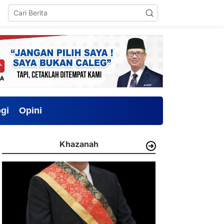
gi
Opini
Khazanah