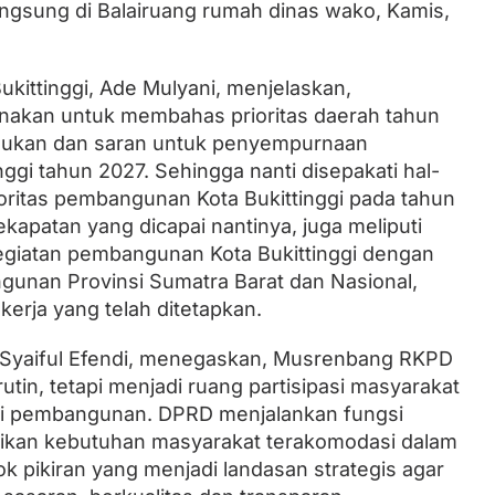
langsung di Balairuang rumah dinas wako, Kamis,
Lantik Ketua DPW dan DPD, Zulhas
ukittinggi, Ade Mulyani, menjelaskan,
Minta Kader PAN Sumbar Kompak
nakan untuk membahas prioritas daerah tahun
ukan dan saran untuk penyempurnaan
ggi tahun 2027. Sehingga nanti disepakati hal-
ioritas pembangunan Kota Bukittinggi pada tahun
apatan yang dicapai nantinya, juga meliputi
giatan pembangunan Kota Bukittinggi dengan
gunan Provinsi Sumatra Barat dan Nasional,
erja yang telah ditetapkan.
, Syaiful Efendi, menegaskan, Musrenbang RKPD
tin, tetapi menjadi ruang partisipasi masyarakat
i pembangunan. DPRD menjalankan fungsi
ikan kebutuhan masyarakat terakomodasi dalam
ok pikiran yang menjadi landasan strategis agar