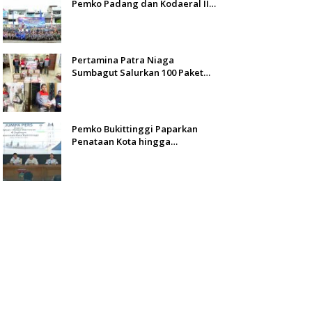
Pemko Padang dan Kodaeral II
Gelar Baksos dan Aksi Bersih
Sungai Batang Arau
Pertamina Patra Niaga
Sumbagut Salurkan 100 Paket
Bantuan untuk Warga
Terdampak Banjir di Padang
Pemko Bukittinggi Paparkan
Penataan Kota hingga
Pengamanan Aset