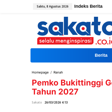
L
Indeks Berita
Sabtu, 8 Agustus 2026
e
w
a
t
i
k
e
k
o
n
t
Berita
e
n
Homepage
/
Ranah
P
e
Pemko Bukittinggi 
m
k
Tahun 2027
o
B
u
Sakato
26/03/2026 4:13
k
i