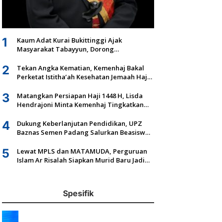
1
Kaum Adat Kurai Bukittinggi Ajak
Masyarakat Tabayyun, Dorong
Musyawarah dan Kepastian Hukum Tanah
Ulayat
2
Tekan Angka Kematian, Kemenhaj Bakal
Perketat Istitha’ah Kesehatan Jemaah Haji
2027
3
Matangkan Persiapan Haji 1448 H, Lisda
Hendrajoni Minta Kemenhaj Tingkatkan
Fasilitas dan Pengawasan
4
Dukung Keberlanjutan Pendidikan, UPZ
Baznas Semen Padang Salurkan Beasiswa
Senilai Rp305,5 Juta
5
Lewat MPLS dan MATAMUDA, Perguruan
Islam Ar Risalah Siapkan Murid Baru Jadi
Generasi Unggul dan Mandiri
Spesifik