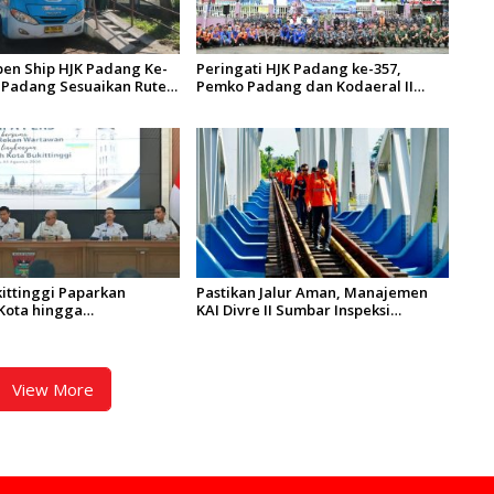
en Ship HJK Padang Ke-
Peringati HJK Padang ke-357,
s Padang Sesuaikan Rute
Pemko Padang dan Kodaeral II
dan 4 Serta Berlakukan
Gelar Baksos dan Aksi Bersih
Sungai Batang Arau
ittinggi Paparkan
Pastikan Jalur Aman, Manajemen
Kota hingga
KAI Divre II Sumbar Inspeksi
an Aset
Langsung Prasarana Kereta Api
View More