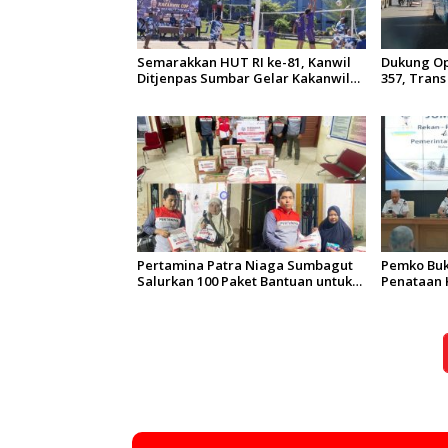
Semarakkan HUT RI ke-81, Kanwil
Dukung Op
Ditjenpas Sumbar Gelar Kakanwil
357, Tran
Cup di Rutan Padang
Koridor 2 
Tarif Rp1
Pertamina Patra Niaga Sumbagut
Pemko Buk
Salurkan 100 Paket Bantuan untuk
Penataan 
Warga Terdampak Banjir di
Pengaman
Padang