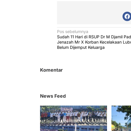
N
Pos sebelumnya
Sudah 11 Hari di RSUP Dr M Djamil Pa
a
Jenazah Mr X Korban Kecelakaan Lub
v
Belum Dijemput Keluarga
i
g
Komentar
a
s
i
News Feed
p
o
s