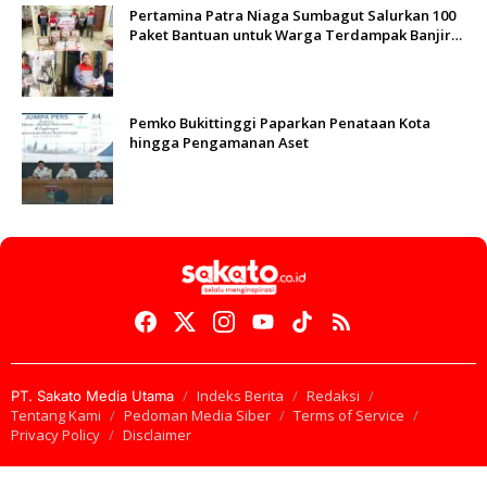
Pertamina Patra Niaga Sumbagut Salurkan 100
Paket Bantuan untuk Warga Terdampak Banjir
di Padang
Pemko Bukittinggi Paparkan Penataan Kota
hingga Pengamanan Aset
Indeks Berita
Redaksi
PT. Sakato Media Utama
Tentang Kami
Pedoman Media Siber
Terms of Service
Privacy Policy
Disclaimer