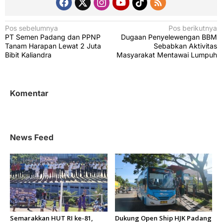
N
Pos sebelumnya
Pos berikutnya
PT Semen Padang dan PPNP
Dugaan Penyelewengan BBM
a
Tanam Harapan Lewat 2 Juta
Sebabkan Aktivitas
v
Bibit Kaliandra
Masyarakat Mentawai Lumpuh
i
g
Komentar
a
s
i
News Feed
p
o
s
Semarakkan HUT RI ke-81,
Dukung Open Ship HJK Padang