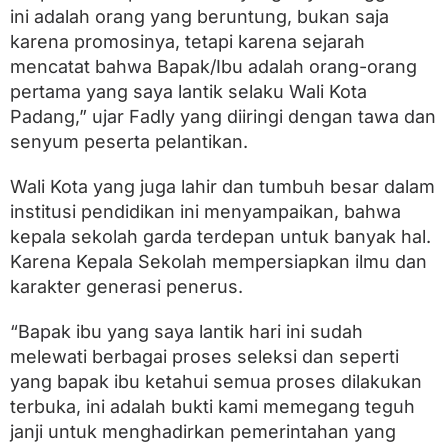
P
ini adalah orang yang beruntung, bukan saja
a
karena promosinya, tetapi karena sejarah
d
a
mencatat bahwa Bapak/Ibu adalah orang-orang
n
pertama yang saya lantik selaku Wali Kota
g
:
Padang,” ujar Fadly yang diiringi dengan tawa dan
2
senyum peserta pelantikan.
2
K
Wali Kota yang juga lahir dan tumbuh besar dalam
e
p
institusi pendidikan ini menyampaikan, bahwa
a
kepala sekolah garda terdepan untuk banyak hal.
l
a
Karena Kepala Sekolah mempersiapkan ilmu dan
S
karakter generasi penerus.
e
k
o
“Bapak ibu yang saya lantik hari ini sudah
l
melewati berbagai proses seleksi dan seperti
a
yang bapak ibu ketahui semua proses dilakukan
h
D
terbuka, ini adalah bukti kami memegang teguh
i
janji untuk menghadirkan pemerintahan yang
l