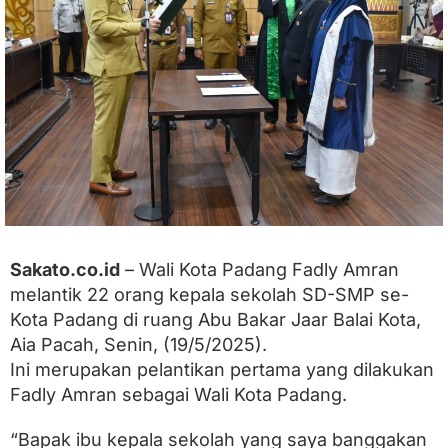
a
F
a
d
l
y
A
m
r
a
n
S
e
l
a
Sakato.co.id
– Wali Kota Padang Fadly Amran
k
u
melantik 22 orang kepala sekolah SD-SMP se-
W
Kota Padang di ruang Abu Bakar Jaar Balai Kota,
a
Aia Pacah, Senin, (19/5/2025).
l
i
Ini merupakan pelantikan pertama yang dilakukan
K
Fadly Amran sebagai Wali Kota Padang.
o
t
a
“Bapak ibu kepala sekolah yang saya banggakan