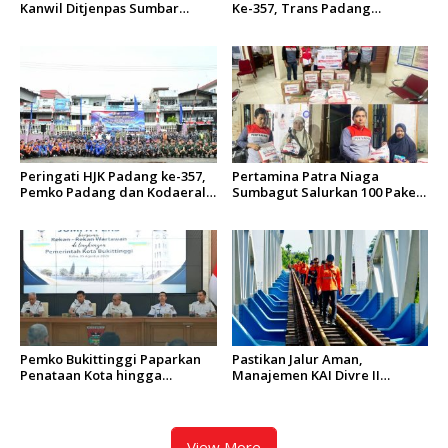
Kanwil Ditjenpas Sumbar
Ke-357, Trans Padang
Gelar Kakanwil Cup di Rutan
Sesuaikan Rute Koridor 2 dan
Padang
4 Serta Berlakukan Tarif Rp1
Peringati HJK Padang ke-357,
Pertamina Patra Niaga
Pemko Padang dan Kodaeral
Sumbagut Salurkan 100 Paket
II Gelar Baksos dan Aksi Bersih
Bantuan untuk Warga
Sungai Batang Arau
Terdampak Banjir di Padang
Pemko Bukittinggi Paparkan
Pastikan Jalur Aman,
Penataan Kota hingga
Manajemen KAI Divre II
Pengamanan Aset
Sumbar Inspeksi Langsung
Prasarana Kereta Api
View More