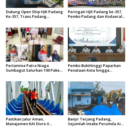
Dukung Open Ship HJK Padang
Peringati HJK Padang ke-357,
Ke-357, Trans Padang
Pemko Padang dan Kodaeral
Sesuaikan Rute Koridor 2 dan
II Gelar Baksos dan Aksi Bersih
4 Serta Berlakukan Tarif Rp1
Sungai Batang Arau
Pertamina Patra Niaga
Pemko Bukittinggi Paparkan
Sumbagut Salurkan 100 Paket
Penataan Kota hingga
Bantuan untuk Warga
Pengamanan Aset
Terdampak Banjir di Padang
Pastikan Jalur Aman,
Banjir Terjang Padang,
Manajemen KAI Divre II
Sejumlah Intake Perumda Air
Sumbar Inspeksi Langsung
Minum Tertimbun Material