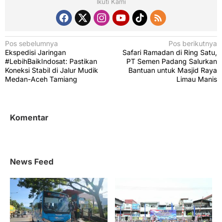
Ikuti Kami
N
Pos sebelumnya
Pos berikutnya
Ekspedisi Jaringan
Safari Ramadan di Ring Satu,
a
#LebihBaikIndosat: Pastikan
PT Semen Padang Salurkan
v
Koneksi Stabil di Jalur Mudik
Bantuan untuk Masjid Raya
Medan-Aceh Tamiang
Limau Manis
i
g
a
Komentar
s
i
p
News Feed
o
s