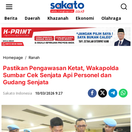
L
e
w
Berita
Daerah
Khazanah
Ekonomi
Olahraga
T
a
t
i
k
e
k
o
n
Homepage
/
Ranah
P
t
a
e
Pastikan Pengawasan Ketat, Wakapolda
s
n
t
Sumbar Cek Senjata Api Personel dan
i
Gudang Senjata
k
a
Sakato Indonesia
10/03/2026 9:27
n
P
e
n
g
a
w
a