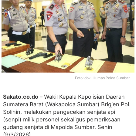
s
a
n
K
e
t
a
t
,
W
a
k
a
p
Foto: dok. Humas Polda Sumbar
o
l
d
Sakato.co.do
– Wakil Kepala Kepolisian Daerah
a
Sumatera Barat (Wakapolda Sumbar) Brigjen Pol.
S
u
Solihin, melakukan pengecekan senjata api
m
(senpi) milik personel sekaligus pemeriksaan
b
a
gudang senjata di Mapolda Sumbar, Senin
r
(9/3/2026).