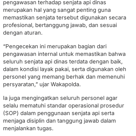
u
pengawasan terhadap senjata api dinas
d
merupakan hal yang sangat penting guna
a
memastikan senjata tersebut digunakan secara
n
g
profesional, bertanggung jawab, dan sesuai
S
dengan aturan.
e
n
j
“Pengecekan ini merupakan bagian dari
a
pengawasan internal untuk memastikan bahwa
t
seluruh senjata api dinas terdata dengan baik,
a
dalam kondisi layak pakai, serta digunakan oleh
personel yang memang berhak dan memenuhi
persyaratan,” ujar Wakapolda.
Ia juga mengingatkan seluruh personel agar
selalu mematuhi standar operasional prosedur
(SOP) dalam penggunaan senjata api serta
menjaga disiplin dan tanggung jawab dalam
menjalankan tugas.