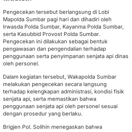
C
e
k
Pengecekan tersebut berlangsung di Lobi
S
Mapolda Sumbar pagi hari dan dihadiri oleh
e
Irwasda Polda Sumbar, Kayanma Polda Sumbar,
n
j
serta Kasubbid Provost Polda Sumbar.
a
Pengecekan ini dilakukan sebagai bentuk
t
pengawasan dan pengendalian terhadap
a
A
penggunaan serta penyimpanan senjata api dinas
p
oleh personel.
i
P
e
Dalam kegiatan tersebut, Wakapolda Sumbar
r
melakukan pengecekan secara langsung
s
o
terhadap kelengkapan administrasi, kondisi fisik
n
senjata api, serta memastikan bahwa
e
penggunaan senjata api oleh personel sesuai
l
d
dengan prosedur yang berlaku.
a
n
Brigjen Pol. Solihin menegaskan bahwa
G