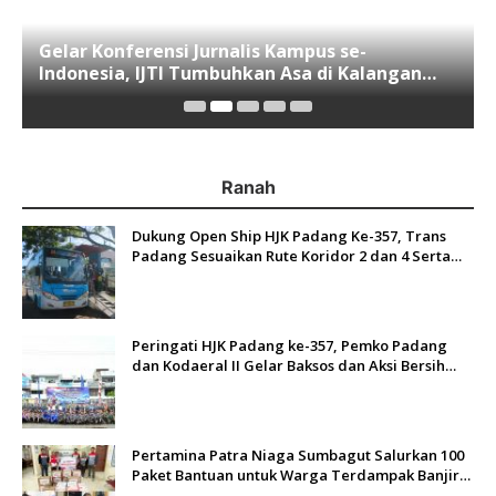
Gelar Konferensi Jurnalis Kampus se-
Indonesia, IJTI Tumbuhkan Asa di Kalangan
Jurnalis Muda di Era Disruspi Digital
Ranah
Dukung Open Ship HJK Padang Ke-357, Trans
Padang Sesuaikan Rute Koridor 2 dan 4 Serta
Berlakukan Tarif Rp1
Peringati HJK Padang ke-357, Pemko Padang
dan Kodaeral II Gelar Baksos dan Aksi Bersih
Sungai Batang Arau
Pertamina Patra Niaga Sumbagut Salurkan 100
Paket Bantuan untuk Warga Terdampak Banjir
di Padang