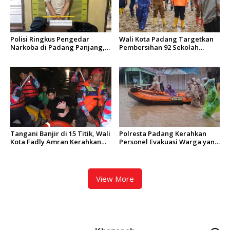
Polisi Ringkus Pengedar
Wali Kota Padang Targetkan
Narkoba di Padang Panjang,
Pembersihan 92 Sekolah
Enam Paket Ganja Kering
Terdampak Banjir Rampung
Berhasil Diamankan
dalam 2 Hari
Tangani Banjir di 15 Titik, Wali
Polresta Padang Kerahkan
Kota Fadly Amran Kerahkan
Personel Evakuasi Warga yang
Sekda dan Seluruh Kepala
Terjebak Banjir di Sejumlah
OPD Turunkan Tim Evakuasi
Kecamatan
View More