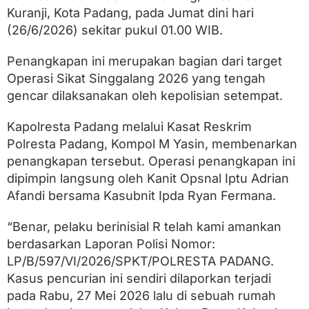
n
Kuranji, Kota Padang, pada Jumat dini hari
g
k
(26/6/2026) sekitar pukul 01.00 WIB.
u
s
Penangkapan ini merupakan bagian dari target
P
e
Operasi Sikat Singgalang 2026 yang tengah
l
gencar dilaksanakan oleh kepolisian setempat.
a
k
Kapolresta Padang melalui Kasat Reskrim
u
P
Polresta Padang, Kompol M Yasin, membenarkan
e
penangkapan tersebut. Operasi penangkapan ini
n
c
dipimpin langsung oleh Kanit Opsnal Iptu Adrian
u
Afandi bersama Kasubnit Ipda Ryan Fermana.
r
i
a
“Benar, pelaku berinisial R telah kami amankan
n
berdasarkan Laporan Polisi Nomor:
d
LP/B/597/VI/2026/SPKT/POLRESTA PADANG.
i
R
Kasus pencurian ini sendiri dilaporkan terjadi
u
pada Rabu, 27 Mei 2026 lalu di sebuah rumah
m