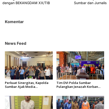
v
dengan BEKANGDAM XX/TIB
Sumbar dan Jurnalis
i
g
Komentar
a
s
i
News Feed
p
o
s
Perkuat Sinergitas, Kapolda
Tim DVI Polda Sumbar
Sumbar Ajak Media
Pulangkan Jenazah Korban
Berkolaborasi Bangun
Kebakaran KM Mutiara
Keterbukaan Informasi Publik
Sentosa 2 Asal Agam