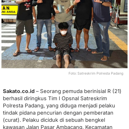
a
n
g
2
0
2
6
:
P
o
l
r
e
s
Foto: Satreskrim Polresta Padang
t
a
P
Sakato.co.id
– Seorang pemuda berinisial R (21)
a
berhasil diringkus Tim I Opsnal Satreskrim
d
a
Polresta Padang, yang diduga menjadi pelaku
n
tindak pidana pencurian dengan pemberatan
g
R
(curat). Pelaku diciduk di sebuah bengkel
i
kawasan Jalan Pasar Ambacang, Kecamatan