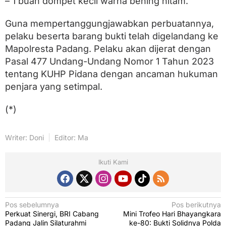
– 1 buah dompet kecil warna bening hitam.
Guna mempertanggungjawabkan perbuatannya,
pelaku beserta barang bukti telah digelandang ke
Mapolresta Padang. Pelaku akan dijerat dengan
Pasal 477 Undang-Undang Nomor 1 Tahun 2023
tentang KUHP Pidana dengan ancaman hukuman
penjara yang setimpal.
(*)
Writer: Doni
Editor: Ma
Ikuti Kami
N
Pos sebelumnya
Pos berikutnya
Perkuat Sinergi, BRI Cabang
Mini Trofeo Hari Bhayangkara
a
Padang Jalin Silaturahmi
ke-80: Bukti Solidnya Polda