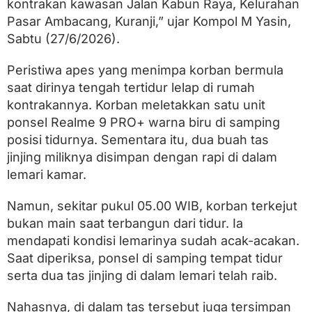
kontrakan kawasan Jalan Kabun Raya, Kelurahan
a
h
Pasar Ambacang, Kuranji,” ujar Kompol M Yasin,
K
Sabtu (27/6/2026).
o
n
t
Peristiwa apes yang menimpa korban bermula
r
saat dirinya tengah tertidur lelap di rumah
a
k
kontrakannya. Korban meletakkan satu unit
a
ponsel Realme 9 PRO+ warna biru di samping
n
posisi tidurnya. Sementara itu, dua buah tas
K
u
jinjing miliknya disimpan dengan rapi di dalam
r
lemari kamar.
a
n
j
Namun, sekitar pukul 05.00 WIB, korban terkejut
i
bukan main saat terbangun dari tidur. Ia
mendapati kondisi lemarinya sudah acak-acakan.
Saat diperiksa, ponsel di samping tempat tidur
serta dua tas jinjing di dalam lemari telah raib.
Nahasnya, di dalam tas tersebut juga tersimpan