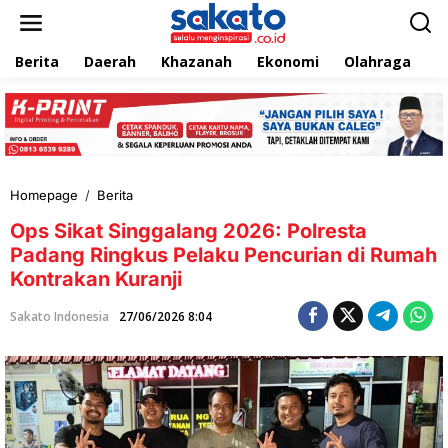
L
e
w
Berita
Daerah
Khazanah
Ekonomi
Olahraga
T
a
t
i
k
e
k
o
n
Homepage
/
Berita
O
t
p
e
Ops Sikat Singgalang 2026: Polresta
s
n
S
Padang Ringkus Pelaku Pencurian di Rumah
i
Kontrakan Kuranji
k
a
Sakato Indonesia
27/06/2026 8:04
t
S
i
n
g
g
a
l