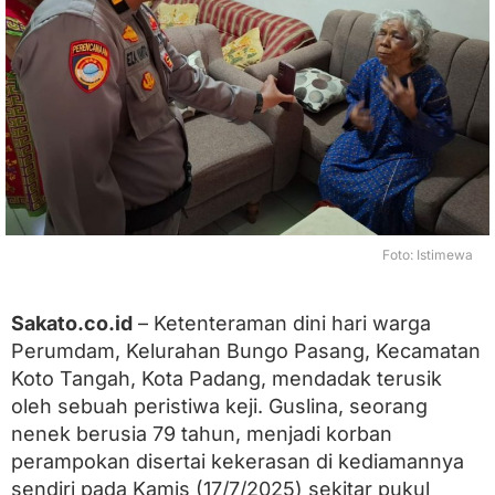
a
d
a
n
g
J
a
d
i
K
o
r
Foto: Istimewa
b
a
n
P
Sakato.co.id
– Ketenteraman dini hari warga
e
Perumdam, Kelurahan Bungo Pasang, Kecamatan
r
Koto Tangah, Kota Padang, mendadak terusik
a
m
oleh sebuah peristiwa keji. Guslina, seorang
p
nenek berusia 79 tahun, menjadi korban
o
k
perampokan disertai kekerasan di kediamannya
a
sendiri pada Kamis (17/7/2025) sekitar pukul