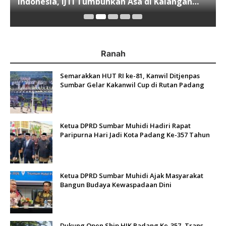
Indonesia, IJTI Tumbuhkan Asa di Kalangan
Jurnalis Muda di Era Disruspi Digital
Ranah
Semarakkan HUT RI ke-81, Kanwil Ditjenpas
Sumbar Gelar Kakanwil Cup di Rutan Padang
Ketua DPRD Sumbar Muhidi Hadiri Rapat
Paripurna Hari Jadi Kota Padang Ke-357 Tahun
Ketua DPRD Sumbar Muhidi Ajak Masyarakat
Bangun Budaya Kewaspadaan Dini
Dukung Open Ship HJK Padang Ke-357, Trans