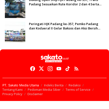
Padang Sesuaikan Rute Koridor 2 dan 4 Serta
Berlakukan Tarif Rp1
Peringati HJK Padang ke-357, Pemko Padang
dan Kodaeral II Gelar Baksos dan Aksi Bersih
Sungai Batang Arau
Indeks Berita
Redaksi
PT. Sakato Media Utama
Tentang Kami
Pedoman Media Siber
Terms of Service
Privacy Policy
Disclaimer