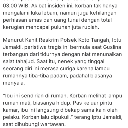
n
03.00 WIB. Akibat insiden ini, korban tak hanya
,
K
mengalami luka lebam, namun juga kehilangan
e
perhiasan emas dan uang tunai dengan total
r
u
kerugian mencapai puluhan juta rupiah.
g
i
Menurut Kanit Reskrim Polsek Koto Tangah, Iptu
a
Jamaldi, peristiwa tragis ini bermula saat Guslina
n
P
terbangun dari tidurnya dengan niat menunaikan
u
salat tahajud. Saat itu, nenek yang tinggal
l
u
seorang diri ini merasa curiga karena lampu
h
rumahnya tiba-tiba padam, padahal biasanya
a
menyala.
n
J
u
“Ibu ini sendirian di rumah. Korban melihat lampu
t
rumah mati, biasanya hidup. Pas keluar pintu
a
R
kamar, ibu ini langsung dibekap sama kain oleh
u
pelaku. Korban lalu dipukuli,” terang Iptu Jamaldi,
p
saat dihubungi wartawan.
i