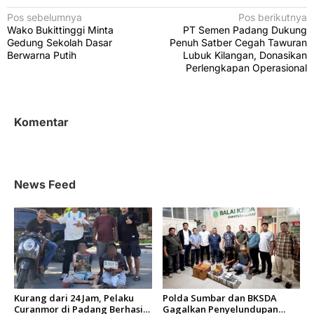
N
Pos sebelumnya
Pos berikutnya
Wako Bukittinggi Minta
PT Semen Padang Dukung
a
Gedung Sekolah Dasar
Penuh Satber Cegah Tawuran
v
Berwarna Putih
Lubuk Kilangan, Donasikan
Perlengkapan Operasional
i
g
a
Komentar
s
i
p
News Feed
o
s
Kurang dari 24 Jam, Pelaku
Polda Sumbar dan BKSDA
Curanmor di Padang Berhasil
Gagalkan Penyelundupan