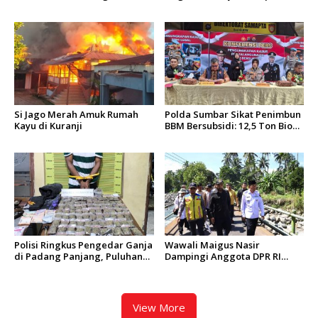
Diciduk Tim Klewang
Puluhan Beo Mentawai di
Bungus
Si Jago Merah Amuk Rumah
Polda Sumbar Sikat Penimbun
Kayu di Kuranji
BBM Bersubsidi: 12,5 Ton Bio
Solar Disita, 7 Orang Jadi
Tersangka
Polisi Ringkus Pengedar Ganja
Wawali Maigus Nasir
di Padang Panjang, Puluhan
Dampingi Anggota DPR RI
Paket Siap Edar Berhasil
Zigo Rolanda Tinjau Rencana
Diamankan
Pembangunan Jembatan
Kalawi dan Infrastruktur
Pascabanjir di Pauh
View More