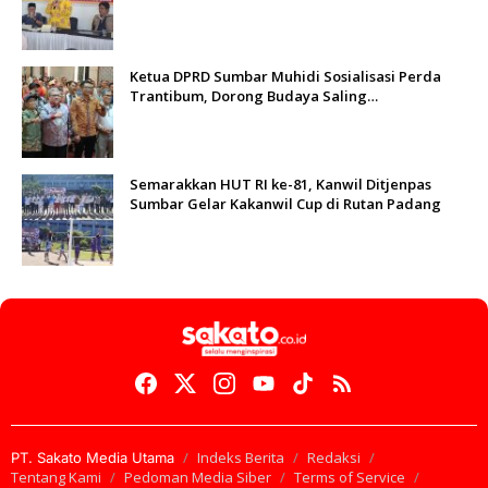
kepada Masyarakat Ketaping
Ketua DPRD Sumbar Muhidi Sosialisasi Perda
Trantibum, Dorong Budaya Saling
Mengingatkan
Semarakkan HUT RI ke-81, Kanwil Ditjenpas
Sumbar Gelar Kakanwil Cup di Rutan Padang
Indeks Berita
Redaksi
PT. Sakato Media Utama
Tentang Kami
Pedoman Media Siber
Terms of Service