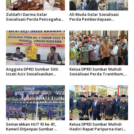
Zuldafri Darma Gelar
Ali Muda Gelar Sosialisasi
Sosialisasi Perda Pencegahan
Perda Pemberdayaan
Narkoba di Nagari
Masyarakat dan
Parambahan
Pemerintahan Nagari di
Lembah Melintang Pasbar
Anggota DPRD Sumbar Sitti
Ketua DPRD Sumbar Muhidi
Izzati Aziz Sosialisasikan
Sosialisasi Perda Trantibum,
Perda Penanggulangan
Dorong Budaya Saling
Bencana kepada Masyarakat
Mengingatkan
Ketaping
Semarakkan HUT RI ke-81,
Ketua DPRD Sumbar Muhidi
Kanwil Ditjenpas Sumbar
Hadiri Rapat Paripurna Hari
Gelar Kakanwil Cup di Rutan
Jadi Kota Padang Ke-357