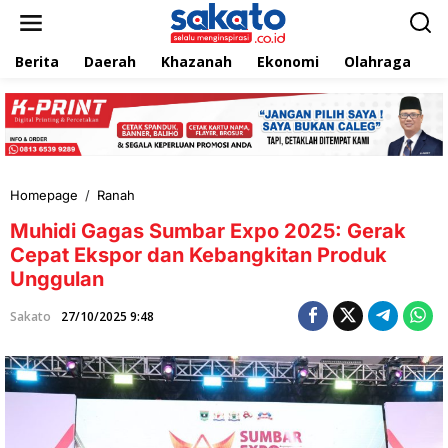
L
e
w
Berita
Daerah
Khazanah
Ekonomi
Olahraga
T
a
t
i
k
e
k
o
n
Homepage
/
Ranah
M
t
u
e
Muhidi Gagas Sumbar Expo 2025: Gerak
h
n
i
Cepat Ekspor dan Kebangkitan Produk
d
Unggulan
i
G
Sakato
27/10/2025 9:48
a
g
a
s
S
u
m
b