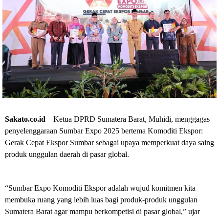
a
r
E
x
p
o
2
0
2
5
:
G
e
Sakato.co.id
– Ketua DPRD Sumatera Barat, Muhidi, menggagas
r
penyelenggaraan Sumbar Expo 2025 bertema Komoditi Ekspor:
a
k
Gerak Cepat Ekspor Sumbar sebagai upaya memperkuat daya saing
C
produk unggulan daerah di pasar global.
e
p
a
t
“Sumbar Expo Komoditi Ekspor adalah wujud komitmen kita
E
membuka ruang yang lebih luas bagi produk-produk unggulan
k
s
Sumatera Barat agar mampu berkompetisi di pasar global,” ujar