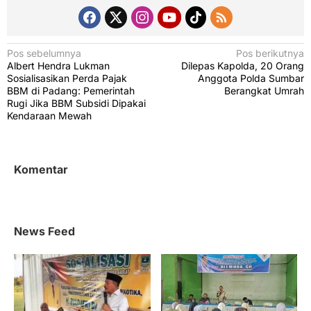
N
Pos sebelumnya
Pos berikutnya
Albert Hendra Lukman
Dilepas Kapolda, 20 Orang
a
Sosialisasikan Perda Pajak
Anggota Polda Sumbar
v
BBM di Padang: Pemerintah
Berangkat Umrah
Rugi Jika BBM Subsidi Dipakai
i
Kendaraan Mewah
g
a
s
Komentar
i
p
o
News Feed
s