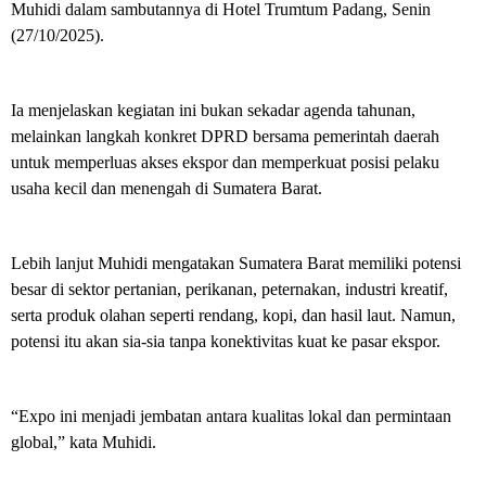
p
Muhidi dalam sambutannya di Hotel Trumtum Padang, Senin
o
(27/10/2025).
r
d
a
n
Ia menjelaskan kegiatan ini bukan sekadar agenda tahunan,
K
melainkan langkah konkret DPRD bersama pemerintah daerah
e
b
untuk memperluas akses ekspor dan memperkuat posisi pelaku
a
usaha kecil dan menengah di Sumatera Barat.
n
g
k
i
Lebih lanjut Muhidi mengatakan Sumatera Barat memiliki potensi
t
besar di sektor pertanian, perikanan, peternakan, industri kreatif,
a
n
serta produk olahan seperti rendang, kopi, dan hasil laut. Namun,
P
potensi itu akan sia-sia tanpa konektivitas kuat ke pasar ekspor.
r
o
d
u
“Expo ini menjadi jembatan antara kualitas lokal dan permintaan
k
global,” kata Muhidi.
U
n