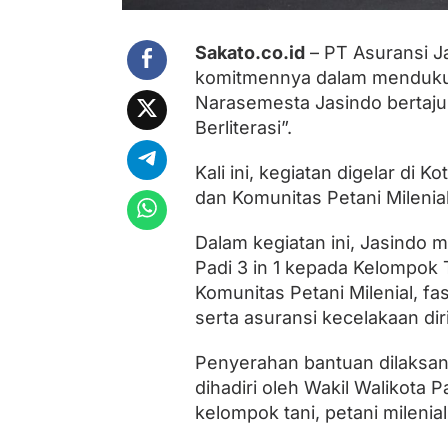
d
o
B
Sakato.co.id
– PT Asuransi J
a
komitmennya dalam mendukung
n
g
Narasemesta Jasindo bertajuk
u
Berliterasi”.
n
P
e
Kali ini, kegiatan digelar di
r
dan Komunitas Petani Milenial
t
a
n
Dalam kegiatan ini, Jasindo
i
Padi 3 in 1 kepada Kelompok 
a
Komunitas Petani Milenial, fas
n
P
serta asuransi kecelakaan diri
a
d
Penyerahan bantuan dilaksan
a
n
dihadiri oleh Wakil Walikota 
g
kelompok tani, petani milenia
y
a