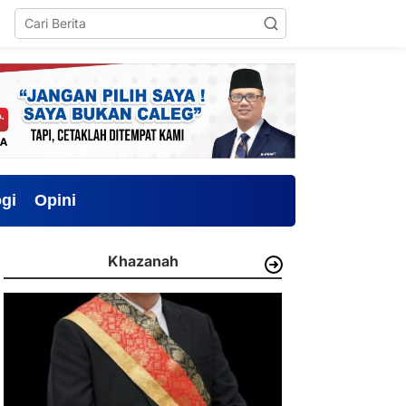
gi
Opini
Khazanah