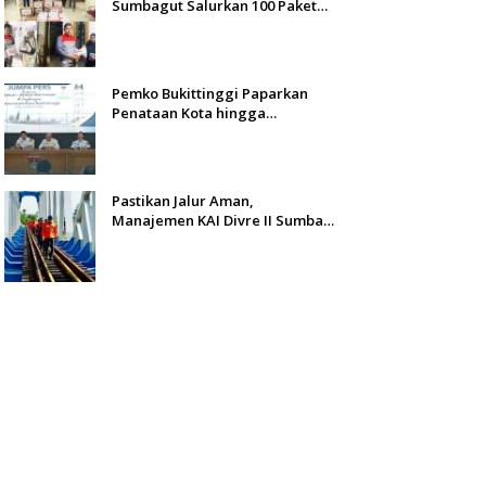
Sumbagut Salurkan 100 Paket
Bantuan untuk Warga
Terdampak Banjir di Padang
Pemko Bukittinggi Paparkan
Penataan Kota hingga
Pengamanan Aset
Pastikan Jalur Aman,
Manajemen KAI Divre II Sumbar
Inspeksi Langsung Prasarana
Kereta Api