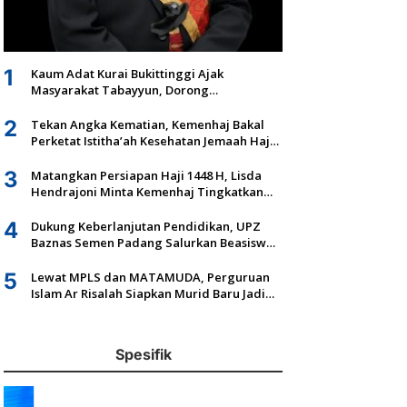
1
Kaum Adat Kurai Bukittinggi Ajak
Masyarakat Tabayyun, Dorong
Musyawarah dan Kepastian Hukum Tanah
Ulayat
2
Tekan Angka Kematian, Kemenhaj Bakal
Perketat Istitha’ah Kesehatan Jemaah Haji
2027
3
Matangkan Persiapan Haji 1448 H, Lisda
Hendrajoni Minta Kemenhaj Tingkatkan
Fasilitas dan Pengawasan
4
Dukung Keberlanjutan Pendidikan, UPZ
Baznas Semen Padang Salurkan Beasiswa
Senilai Rp305,5 Juta
5
Lewat MPLS dan MATAMUDA, Perguruan
Islam Ar Risalah Siapkan Murid Baru Jadi
Generasi Unggul dan Mandiri
Spesifik