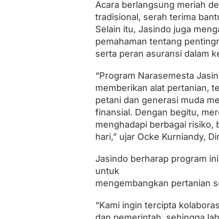
n
Acara berlangsung meriah den
g
tradisional, serah terima ban
B
Selain itu, Jasindo juga men
e
r
pemahaman tentang pentingny
l
serta peran asuransi dalam ke
i
t
e
“Program Narasemesta Jasin
r
memberikan alat pertanian, te
a
petani dan generasi muda m
s
i
finansial. Dengan begitu, mer
d
menghadapi berbagai risiko, 
a
n
hari,” ujar Ocke Kurniandy, D
M
a
Jasindo berharap program i
n
untuk
d
i
mengembangkan pertanian sec
r
i
“Kami ingin tercipta kolabor
dan pemerintah, sehingga lahi