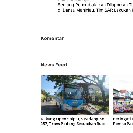
N
Seorang Penembak Ikan Dilaporkan T
a
di Danau Maninjau, Tim SAR Lakukan 
v
i
g
Komentar
a
s
i
News Feed
p
o
s
Dukung Open Ship HJK Padang Ke-
Peringati 
357, Trans Padang Sesuaikan Rute
Pemko Pad
Koridor 2 dan 4 Serta Berlakukan
Gelar Baks