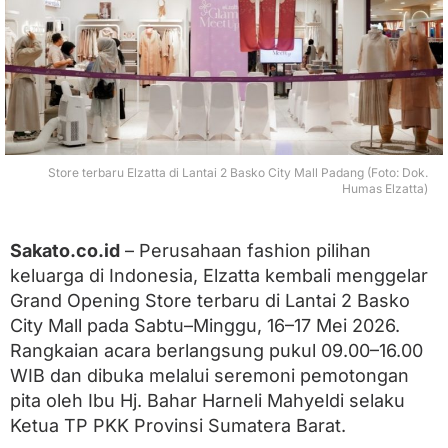
a
F
a
s
h
i
o
n
M
Store terbaru Elzatta di Lantai 2 Basko City Mall Padang (Foto: Dok.
u
Humas Elzatta)
s
l
i
Sakato.co.id
– Perusahaan fashion pilihan
m
,
keluarga di Indonesia, Elzatta kembali menggelar
E
Grand Opening Store terbaru di Lantai 2 Basko
l
City Mall pada Sabtu–Minggu, 16–17 Mei 2026.
z
a
Rangkaian acara berlangsung pukul 09.00–16.00
t
WIB dan dibuka melalui seremoni pemotongan
t
a
pita oleh Ibu Hj. Bahar Harneli Mahyeldi selaku
R
Ketua TP PKK Provinsi Sumatera Barat.
e