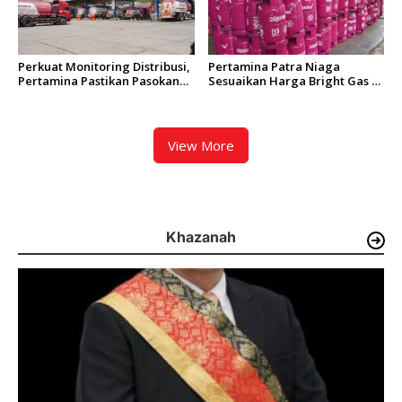
Perkuat Monitoring Distribusi,
Pertamina Patra Niaga
Pertamina Pastikan Pasokan
Sesuaikan Harga Bright Gas di
BBM Tetap Terjaga di Aceh,
Sumbagut, Varian 12 Kg Kini
Riau, dan Kepulauan Riau
Lebih Hemat Rp8.000
View More
Khazanah