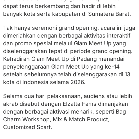
o
dapat terus berkembang dan hadir di lebih
C
i
banyak kota serta kabupaten di Sumatera Barat.
t
y
Tak hanya seremoni grand opening, acara ini juga
M
a
dimeriahkan dengan berbagai aktivitas interaktif
l
dan promo spesial melalui Glam Meet Up yang
l
diselenggarakan tepat di periode grand opening.
P
a
Kehadiran Glam Meet Up di Padang menandai
d
penyelenggaraan Glam Meet Up yang ke-14
a
setelah sebelumnya telah diselenggarakan di 13
n
g
kota di Indonesia selama 2026.
Selama dua hari pelaksanaan, audiens atau lebih
akrab disebut dengan Elzatta Fams dimanjakan
dengan berbagai aktivasi menarik, seperti Bag
Charm Workshop, Mix & Match Product,
Customized Scarf.