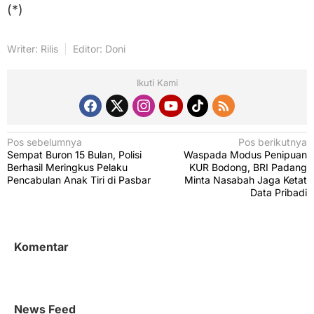
(*)
Writer: Rilis
Editor: Doni
Ikuti Kami
N
Pos sebelumnya
Pos berikutnya
Sempat Buron 15 Bulan, Polisi
Waspada Modus Penipuan
a
Berhasil Meringkus Pelaku
KUR Bodong, BRI Padang
v
Pencabulan Anak Tiri di Pasbar
Minta Nasabah Jaga Ketat
Data Pribadi
i
g
a
Komentar
s
i
p
News Feed