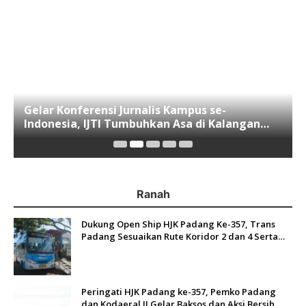
Gelar Konferensi Jurnalis Kampus se-
Indonesia, IJTI Tumbuhkan Asa di Kalangan
Jurnalis Muda di Era Disruspi Digital
Ranah
Dukung Open Ship HJK Padang Ke-357, Trans
Padang Sesuaikan Rute Koridor 2 dan 4 Serta
Berlakukan Tarif Rp1
Peringati HJK Padang ke-357, Pemko Padang
dan Kodaeral II Gelar Baksos dan Aksi Bersih