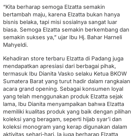
s
m
“Kita berharap semoga Elzatta semakin
i
bertambah maju, karena Elzatta bukan hanya
B
bisnis belaka, tapi misi sosialnya sangat luar
u
k
biasa. Semoga Elzatta semakin berkembang dan
a
semakin sukses ya,” ujar Ibu Hj. Bahar Harneli
S
Mahyeldi.
t
o
r
Kehadiran store terbaru Elzatta di Padang juga
e
mendapatkan apresiasi dari berbagai pihak,
T
e
termasuk Ibu Dianita Vasko selaku Ketua BKOW
r
Sumatera Barat yang turut hadir dalam rangkaian
b
a
acara grand opening. Sebagai konsumen loyal
r
yang telah menggunakan produk Elzatta sejak
u
lama, Ibu Dianita menyampaikan bahwa Elzatta
d
i
memiliki kualitas produk yang baik dengan pilihan
B
koleksi yang beragam, seperti hijab syar’i dan
a
koleksi monogram yang kerap digunakan dalam
s
k
aktivitas sehari-hari. Ia juga berharap Elzatta