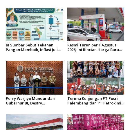
o
s
BI Sumbar Sebut Tekanan
Resmi Turun per 1 Agustus
Pangan Membaik, Inflasi Juli
2026, Ini Rincian Harga Baru
2026 Turun Tajam
Pertamax dan Pertamax
Turbo di Wilayah Sumbagut
Perry Warjiyo Mundur dari
Terima Kunjungan PT Pusri
Gubernur BI, Destry
Palembang dan PT Petrokimia
Damayanti Resmi Ditunjuk Jadi
Gresik, PT Semen Padang
Pejabat Sementara
Jajaki Kolaborasi Bisnis
Berkelanjutan