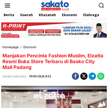
L
e
w
Berita
Daerah
Khazanah
Ekonomi
Olahraga
T
a
t
i
k
e
k
o
n
Homepage
/
Ekonomi
M
t
a
e
Manjakan Pencinta Fashion Muslim, Elzatta
n
n
j
Resmi Buka Store Terbaru di Basko City
a
Mall Padang
k
a
Sakato Indonesia
19/05/2026 8:52
n
P
e
n
c
i
n
t