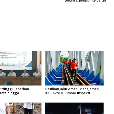
Belum Dijemput Keluarga
ittinggi Paparkan
Pastikan Jalur Aman, Manajemen
Kota hingga
KAI Divre II Sumbar Inspeksi
an Aset
Langsung Prasarana Kereta Api