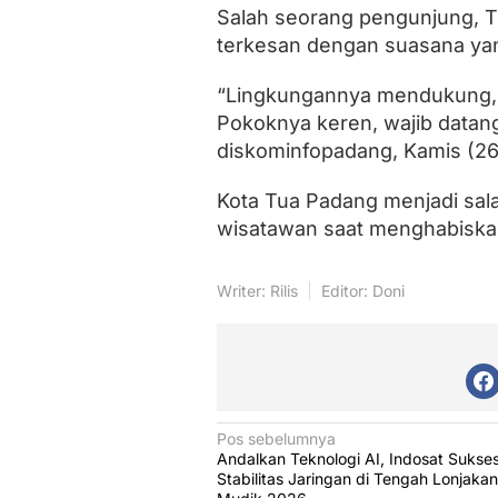
T
Salah seorang pengunjung, Ti
u
terkesan dengan suasana yan
a
P
a
“Lingkungannya mendukung, 
d
Pokoknya keren, wajib datang 
a
diskominfopadang, Kamis (26
n
g
Kota Tua Padang menjadi salah
wisatawan saat menghabiskan
Writer: Rilis
Editor: Doni
N
Pos sebelumnya
Andalkan Teknologi AI, Indosat Sukse
a
Stabilitas Jaringan di Tengah Lonjakan