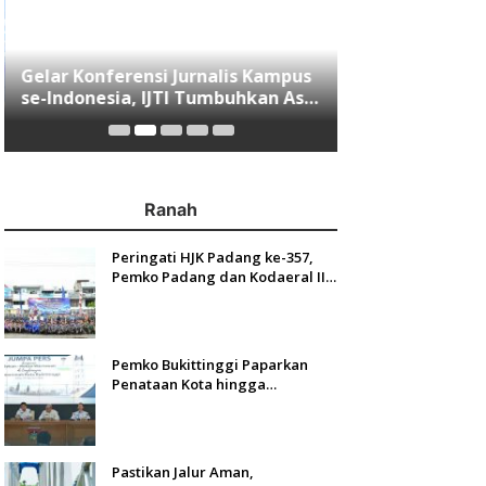
Gelar Konferensi Jurnalis Kampus
Menjawab Mobi
se-Indonesia, IJTI Tumbuhkan Asa
Minang, Indom
di Kalangan Jurnalis Muda di Era
Resmi Mengasp
Disruspi Digital
Ranah
Peringati HJK Padang ke-357,
Pemko Padang dan Kodaeral II
Gelar Baksos dan Aksi Bersih
Sungai Batang Arau
Pemko Bukittinggi Paparkan
Penataan Kota hingga
Pengamanan Aset
Pastikan Jalur Aman,