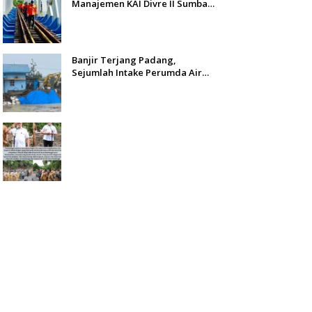
Manajemen KAI Divre II Sumbar
Inspeksi Langsung Prasarana
Kereta Api
Banjir Terjang Padang,
Sejumlah Intake Perumda Air
Minum Tertimbun Material dan
Distribusi Air Terganggu