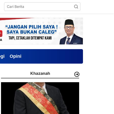
gi
Opini
Khazanah