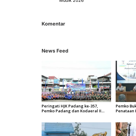
v
Mudik 2026
i
g
Komentar
a
s
i
News Feed
p
o
s
Peringati HJK Padang ke-357,
Pemko Buk
Pemko Padang dan Kodaeral II
Penataan 
Gelar Baksos dan Aksi Bersih
Pengaman
Sungai Batang Arau