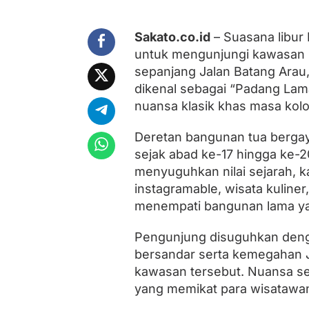
T
e
m
Sakato.co.id
– Suasana libur 
p
untuk mengunjungi kawasan b
o
D
sepanjang Jalan Batang Arau
o
dikenal sebagai “Padang Lama
e
l
nuansa klasik khas masa kolon
o
e
Deretan bangunan tua bergaya
"
sejak abad ke-17 hingga ke-2
d
i
menyuguhkan nilai sejarah, k
J
instagramable, wisata kuliner,
a
n
menempati bangunan lama yang
t
u
Pengunjung disuguhkan den
n
g
bersandar serta kemegahan J
K
kawasan tersebut. Nuansa se
o
yang memikat para wisatawa
t
a