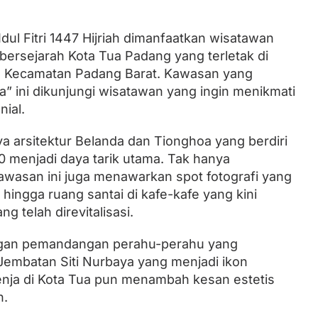
Idul Fitri 1447 Hijriah dimanfaatkan wisatawan
Lantik Ketua DPW dan DPD, Zulhas
ersejarah Kota Tua Padang yang terletak di
Minta Kader PAN Sumbar Kompak
, Kecamatan Padang Barat. Kawasan yang
” ini dikunjungi wisatawan yang ingin menikmati
ial.
 arsitektur Belanda dan Tionghoa yang berdiri
0 menjadi daya tarik utama. Tak hanya
awasan ini juga menawarkan spot fotografi yang
 hingga ruang santai di kafe-kafe yang kini
 telah direvitalisasi.
gan pemandangan perahu-perahu yang
embatan Siti Nurbaya yang menjadi ikon
nja di Kota Tua pun menambah kesan estetis
n.