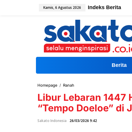
L
Indeks Berita
Kamis, 6 Agustus 2026
e
w
a
t
i
k
e
k
o
n
t
Berita
e
n
Homepage
/
Ranah
L
i
Libur Lebaran 1447
b
u
“Tempo Doeloe” di 
r
L
e
Sakato Indonesia
26/03/2026 9:42
b
a