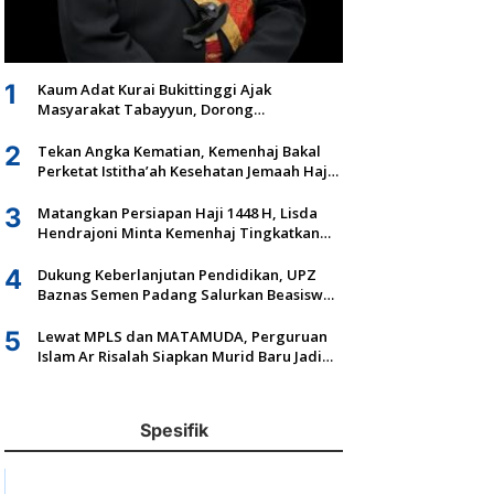
1
Kaum Adat Kurai Bukittinggi Ajak
Masyarakat Tabayyun, Dorong
Musyawarah dan Kepastian Hukum Tanah
Ulayat
2
Tekan Angka Kematian, Kemenhaj Bakal
Perketat Istitha’ah Kesehatan Jemaah Haji
2027
3
Matangkan Persiapan Haji 1448 H, Lisda
Hendrajoni Minta Kemenhaj Tingkatkan
Fasilitas dan Pengawasan
4
Dukung Keberlanjutan Pendidikan, UPZ
Baznas Semen Padang Salurkan Beasiswa
Senilai Rp305,5 Juta
5
Lewat MPLS dan MATAMUDA, Perguruan
Islam Ar Risalah Siapkan Murid Baru Jadi
Generasi Unggul dan Mandiri
Spesifik