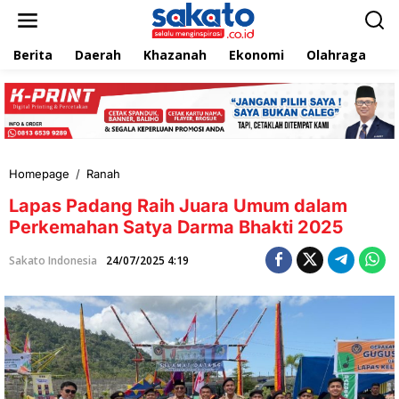
L
e
w
Berita
Daerah
Khazanah
Ekonomi
Olahraga
T
a
t
i
k
e
k
o
n
Homepage
/
Ranah
L
t
a
e
Lapas Padang Raih Juara Umum dalam
p
n
a
Perkemahan Satya Darma Bhakti 2025
s
P
Sakato Indonesia
24/07/2025 4:19
a
d
a
n
g
R
a
i
h