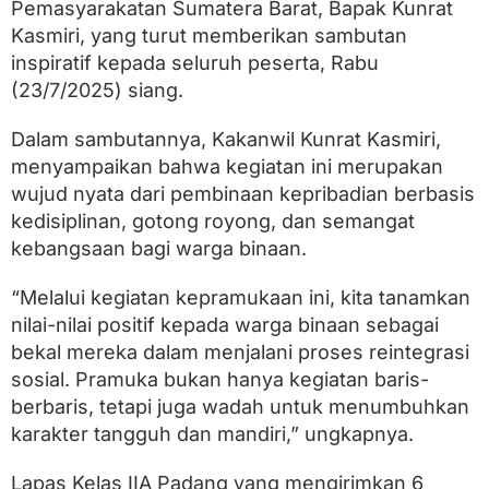
S
Pemasyarakatan Sumatera Barat, Bapak Kunrat
a
Kasmiri, yang turut memberikan sambutan
t
inspiratif kepada seluruh peserta, Rabu
y
a
(23/7/2025) siang.
D
a
Dalam sambutannya, Kakanwil Kunrat Kasmiri,
r
m
menyampaikan bahwa kegiatan ini merupakan
a
wujud nyata dari pembinaan kepribadian berbasis
B
h
kedisiplinan, gotong royong, dan semangat
a
kebangsaan bagi warga binaan.
k
t
“Melalui kegiatan kepramukaan ini, kita tanamkan
i
2
nilai-nilai positif kepada warga binaan sebagai
0
bekal mereka dalam menjalani proses reintegrasi
2
5
sosial. Pramuka bukan hanya kegiatan baris-
berbaris, tetapi juga wadah untuk menumbuhkan
karakter tangguh dan mandiri,” ungkapnya.
Lapas Kelas IIA Padang yang mengirimkan 6