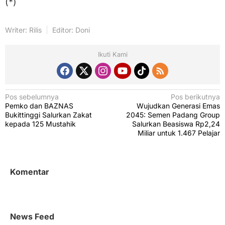
(*)
Writer: Rilis
Editor: Doni
Ikuti Kami
N
Pos sebelumnya
Pos berikutnya
Pemko dan BAZNAS
Wujudkan Generasi Emas
a
Bukittinggi Salurkan Zakat
2045: Semen Padang Group
v
kepada 125 Mustahik
Salurkan Beasiswa Rp2,24
Miliar untuk 1.467 Pelajar
i
g
a
Komentar
s
i
p
News Feed