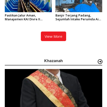
Pastikan Jalur Aman,
Banjir Terjang Padang,
Manajemen KAI Divre II
Sejumlah Intake Perumda Air
Sumbar Inspeksi Langsung
Minum Tertimbun Material
Prasarana Kereta Api
dan Distribusi Air Terganggu
View More
Khazanah