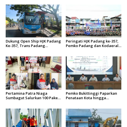
o
s
Dukung Open Ship HJK Padang
Peringati HJK Padang ke-357,
Ke-357, Trans Padang
Pemko Padang dan Kodaeral
Sesuaikan Rute Koridor 2 dan
II Gelar Baksos dan Aksi Bersih
4 Serta Berlakukan Tarif Rp1
Sungai Batang Arau
Pertamina Patra Niaga
Pemko Bukittinggi Paparkan
Sumbagut Salurkan 100 Paket
Penataan Kota hingga
Bantuan untuk Warga
Pengamanan Aset
Terdampak Banjir di Padang