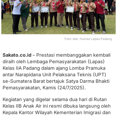
J
u
a
r
a
U
m
u
Foto: dok. Humas Lapas Padang
m
d
a
Sakato.co.id
– Prestasi membanggakan kembali
l
diraih oleh Lembaga Pemasyarakatan (Lapas)
a
m
Kelas IIA Padang dalam ajang Lomba Pramuka
P
antar Narapidana Unit Pelaksana Teknis (UPT)
e
r
se-Sumatera Barat bertajuk Satya Darma Bhakti
k
Pemasyarakatan, Kamis (24/7/2025).
e
m
a
Kegiatan yang digelar selama dua hari di Rutan
h
Kelas IIB Anak Air ini resmi dibuka langsung oleh
a
Kepala Kantor Wilayah Kementerian Imigrasi dan
n